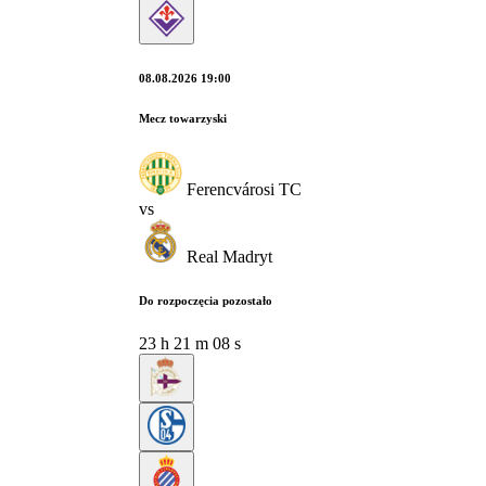
08.08.2026 19:00
Mecz towarzyski
Ferencvárosi TC
vs
Real Madryt
Do rozpoczęcia pozostało
23
h
21
m
07
s