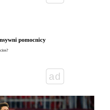
ensywni pomocnicy
acios?
ad