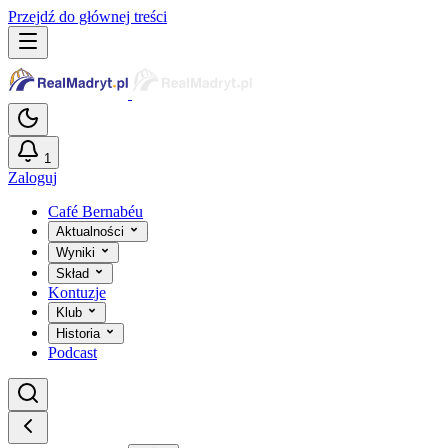
Przejdź do głównej treści
1
Zaloguj
Café Bernabéu
Aktualności
Wyniki
Skład
Kontuzje
Klub
Historia
Podcast