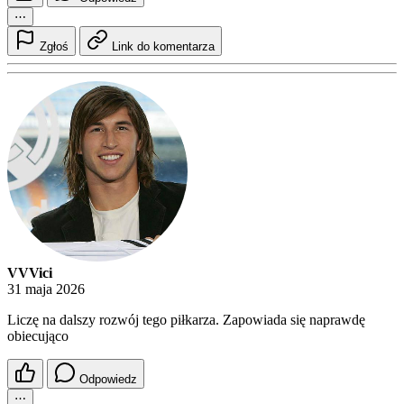
⋯
Zgłoś
Link do komentarza
VVVici
31 maja 2026
Liczę na dalszy rozwój tego piłkarza. Zapowiada się naprawdę
obiecująco
Odpowiedz
⋯