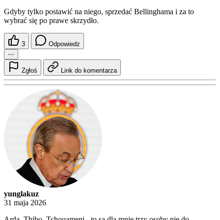
Gdyby tylko postawić na niego, sprzedać Bellinghama i za to
wybrać się po prawe skrzydło.
3
Odpowiedz
⋯
Zgłoś
Link do komentarza
yunglakuz
31 maja 2026
Arda, Thibo, Tchouameni - to są dla mnie trzy osoby nie do