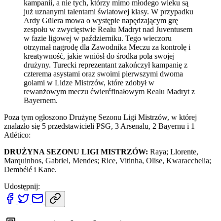
kampanii, a nie tych, którzy mimo młodego wieku są
już uznanymi talentami światowej klasy. W przypadku
Ardy Gülera mowa o występie napędzającym grę
zespołu w zwycięstwie Realu Madryt nad Juventusem
w fazie ligowej w październiku. Tego wieczoru
otrzymał nagrodę dla Zawodnika Meczu za kontrolę i
kreatywność, jakie wniósł do środka pola swojej
drużyny. Turecki reprezentant zakończył kampanię z
czterema asystami oraz swoimi pierwszymi dwoma
golami w Lidze Mistrzów, które zdobył w
rewanżowym meczu ćwierćfinałowym Realu Madryt z
Bayernem.
Poza tym ogłoszono Drużynę Sezonu Ligi Mistrzów, w której
znalazło się 5 przedstawicieli PSG, 3 Arsenalu, 2 Bayernu i 1
Atlético:
DRUŻYNA SEZONU LIGI MISTRZÓW:
Raya; Llorente,
Marquinhos, Gabriel, Mendes; Rice, Vitinha, Olise, Kwaracchelia;
Dembélé i Kane.
Udostępnij: