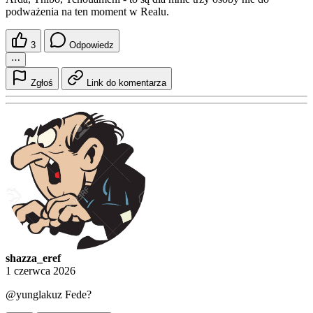
podważenia na ten moment w Realu.
3
Odpowiedz
⋯
Zgłoś
Link do komentarza
shazza_eref
1 czerwca 2026
@yunglakuz
Fede?