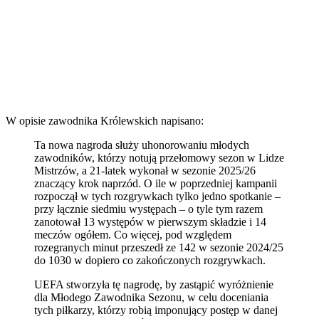
W opisie zawodnika Królewskich napisano:
Ta nowa nagroda służy uhonorowaniu młodych
zawodników, którzy notują przełomowy sezon w Lidze
Mistrzów, a 21-latek wykonał w sezonie 2025/26
znaczący krok naprzód. O ile w poprzedniej kampanii
rozpoczął w tych rozgrywkach tylko jedno spotkanie –
przy łącznie siedmiu występach – o tyle tym razem
zanotował 13 występów w pierwszym składzie i 14
meczów ogółem. Co więcej, pod względem
rozegranych minut przeszedł ze 142 w sezonie 2024/25
do 1030 w dopiero co zakończonych rozgrywkach.
UEFA stworzyła tę nagrodę, by zastąpić wyróżnienie
dla Młodego Zawodnika Sezonu, w celu doceniania
tych piłkarzy, którzy robią imponujący postęp w danej