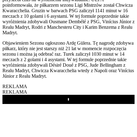
poinformowała, że piłkarzem sezonu Ligi Mistrzów został Chwicza
Kwaracchelia. Gruzin w barwach PSG zaliczył 1141 minut w 16
meczach z 10 golami i 6 asystami. W tej formule poprzednie takie
wyróżnienia zdobywali Ousmane Dembélé z PSG, Vinícius Júnior z
Realu Madryt, Rodri z Manchesteru City i Karim Benzema z Realu
Madryt.
Objawieniem Sezonu ogłoszono Ardę Gülera. Tę nagrodę zdobywa
piłkarz, który nie jest starszy niż 21 lat w momencie rozpoczęcia
sezonu i można ją odebrać raz. Turek zaliczył 1030 minut w 14
meczach z 2 golami i 4 asystami. W tej formule poprzednie takie
wyróżnienia zdobywali Désiré Doué z PSG, Jude Bellingham z
Realu Madryt, Chwicza Kwaracchelia wtedy z Napoli oraz Vinícius
Júnior z Realu Madryt.
REKLAMA
REKLAMA
Play