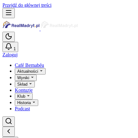
Przejdź do głównej treści
1
Zaloguj
Café Bernabéu
Aktualności
Wyniki
Skład
Kontuzje
Klub
Historia
Podcast