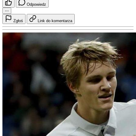
Odpowiedz
⋯
Zgłoś
Link do komentarza