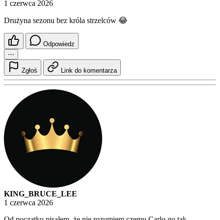
1 czerwca 2026
Drużyna sezonu bez króla strzelców 😂
Odpowiedz
⋯
Zgłoś
Link do komentarza
KING_BRUCE_LEE
1 czerwca 2026
Od początku pisałem, że nie rozumiem czemu Carlo go tak