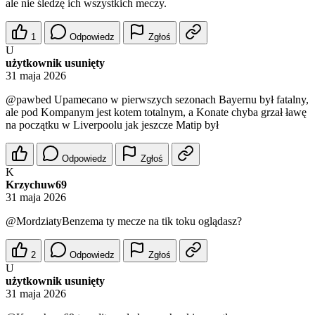
ale nie śledzę ich wszystkich meczy.
1
Odpowiedz
Zgłoś
U
użytkownik usunięty
31 maja 2026
@pawbed
Upamecano w pierwszych sezonach Bayernu był fatalny,
ale pod Kompanym jest kotem totalnym, a Konate chyba grzał ławę
na początku w Liverpoolu jak jeszcze Matip był
Odpowiedz
Zgłoś
K
Krzychuw69
31 maja 2026
@MordziatyBenzema
ty mecze na tik toku oglądasz?
2
Odpowiedz
Zgłoś
U
użytkownik usunięty
31 maja 2026