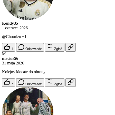
Kondy35
1 czerwca 2026
@Chourizo
+1
1
Odpowiedz
Zgłoś
M
macius56
31 maja 2026
Kolejny klocate do obrony
7
Odpowiedz
Zgłoś