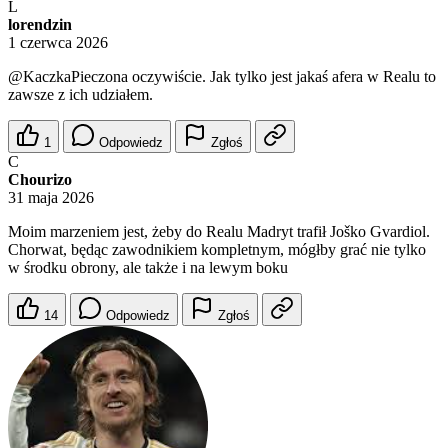
L
lorendzin
1 czerwca 2026
@KaczkaPieczona
oczywiście. Jak tylko jest jakaś afera w Realu to
zawsze z ich udziałem.
1
Odpowiedz
Zgłoś
C
Chourizo
31 maja 2026
Moim marzeniem jest, żeby do Realu Madryt trafił Joško Gvardiol.
Chorwat, będąc zawodnikiem kompletnym, mógłby grać nie tylko
w środku obrony, ale także i na lewym boku
14
Odpowiedz
Zgłoś