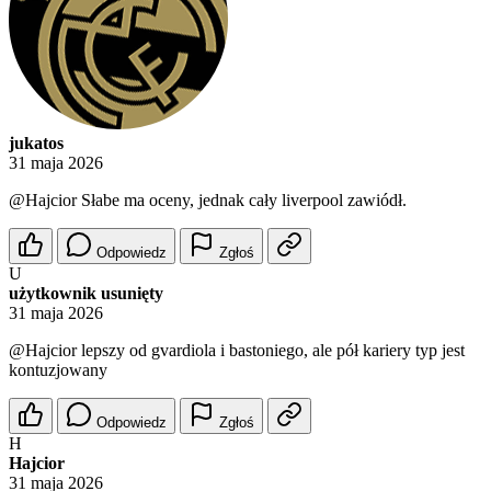
jukatos
31 maja 2026
@Hajcior
Słabe ma oceny, jednak cały liverpool zawiódł.
Odpowiedz
Zgłoś
U
użytkownik usunięty
31 maja 2026
@Hajcior
lepszy od gvardiola i bastoniego, ale pół kariery typ jest
kontuzjowany
Odpowiedz
Zgłoś
H
Hajcior
31 maja 2026