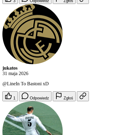
3
Odpowiedz
Zgłoś
jukatos
31 maja 2026
@LineIn
To Bastoni xD
1
Odpowiedz
Zgłoś