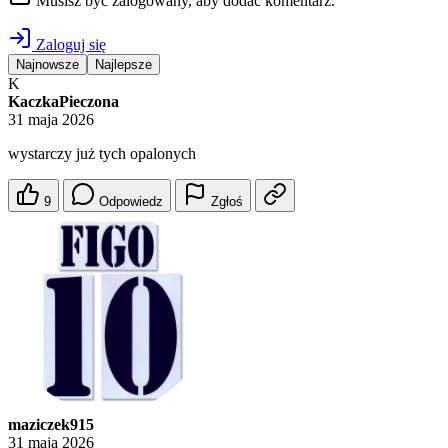
Musisz być zalogowany, aby dodać komentarz.
Zaloguj się
Najnowsze
Najlepsze
K
KaczkaPieczona
31 maja 2026
wystarczy już tych opalonych
9
Odpowiedz
Zgłoś
maziczek915
31 maja 2026