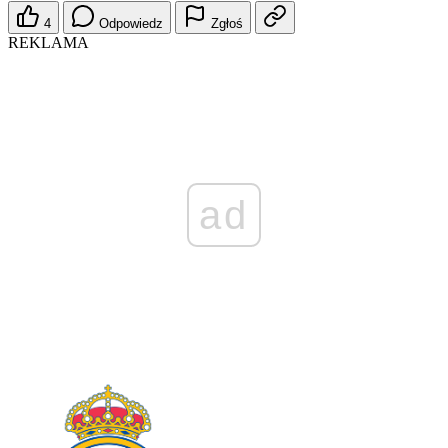
4
Odpowiedz
Zgłoś
REKLAMA
ad