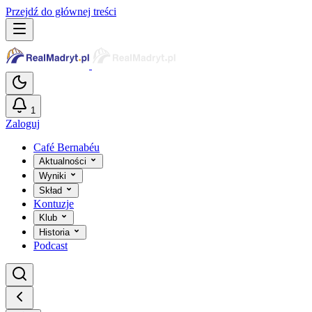
Przejdź do głównej treści
1
Zaloguj
Café Bernabéu
Aktualności
Wyniki
Skład
Kontuzje
Klub
Historia
Podcast