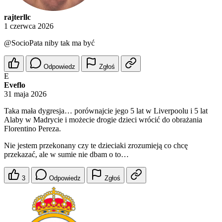
rajterllc
1 czerwca 2026
@SocioPata
niby tak ma być
Odpowiedz
Zgłoś
E
Eveflo
31 maja 2026
Taka mała dygresja… porównajcie jego 5 lat w Liverpoolu i 5 lat
Alaby w Madrycie i możecie drogie dzieci wrócić do obrażania
Florentino Pereza.
Nie jestem przekonany czy te dzieciaki zrozumieją co chcę
przekazać, ale w sumie nie dbam o to…
3
Odpowiedz
Zgłoś