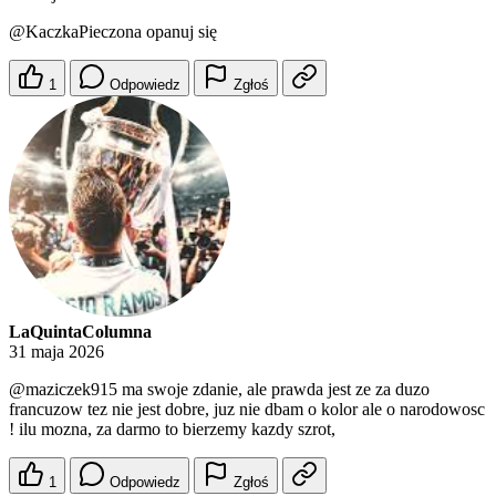
@KaczkaPieczona
opanuj się
1
Odpowiedz
Zgłoś
LaQuintaColumna
31 maja 2026
@maziczek915
ma swoje zdanie, ale prawda jest ze za duzo
francuzow tez nie jest dobre, juz nie dbam o kolor ale o narodowosc
! ilu mozna, za darmo to bierzemy kazdy szrot,
1
Odpowiedz
Zgłoś