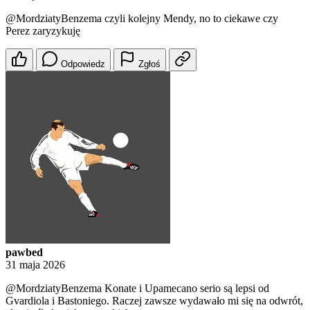
@MordziatyBenzema
czyli kolejny Mendy, no to ciekawe czy
Perez zaryzykuję
Odpowiedz
Zgłoś
pawbed
31 maja 2026
@MordziatyBenzema
Konate i Upamecano serio są lepsi od
Gvardiola i Bastoniego. Raczej zawsze wydawało mi się na odwrót,