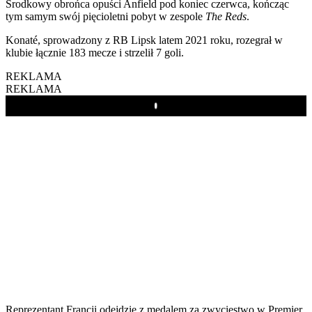
Środkowy obrońca opuści Anfield pod koniec czerwca, kończąc
tym samym swój pięcioletni pobyt w zespole
The Reds
.
Konaté, sprowadzony z RB Lipsk latem 2021 roku, rozegrał w
klubie łącznie 183 mecze i strzelił 7 goli.
REKLAMA
REKLAMA
Play
Reprezentant Francji odejdzie z medalem za zwycięstwo w Premier