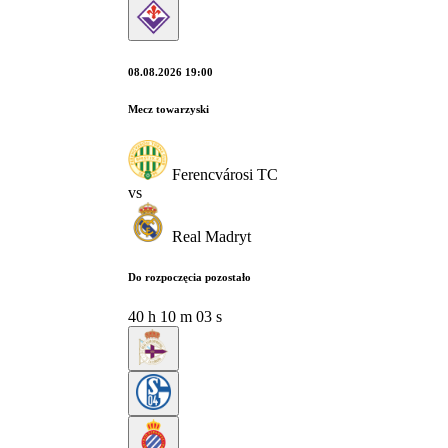
08.08.2026 19:00
Mecz towarzyski
Ferencvárosi TC
vs
Real Madryt
Do rozpoczęcia pozostało
40
h
10
m
02
s