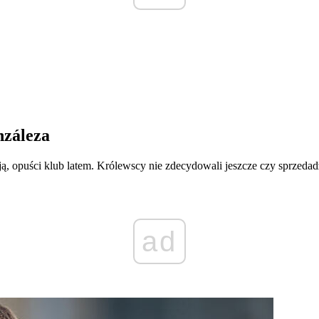
nzáleza
ją, opuści klub latem. Królewscy nie zdecydowali jeszcze czy sprzeda
ad