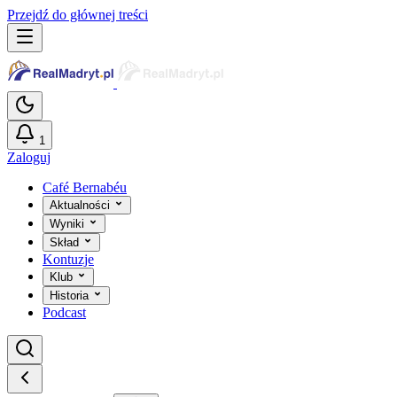
Przejdź do głównej treści
1
Zaloguj
Café Bernabéu
Aktualności
Wyniki
Skład
Kontuzje
Klub
Historia
Podcast