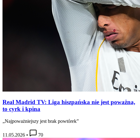
Real Madrid TV: Liga hiszpańska nie jest poważna,
to cyrk i kpina
„Najpoważniejszy jest brak powtórek”
11.05.2026
•
70