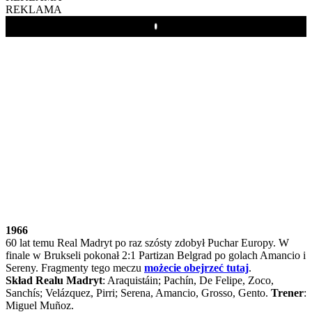
REKLAMA
Play
1966
60 lat temu Real Madryt po raz szósty zdobył Puchar Europy. W
finale w Brukseli pokonał 2:1 Partizan Belgrad po golach Amancio i
Sereny. Fragmenty tego meczu
możecie obejrzeć tutaj
.
Skład Realu Madryt
: Araquistáin; Pachín, De Felipe, Zoco,
Sanchís; Velázquez, Pirri; Serena, Amancio, Grosso, Gento.
Trener
:
Miguel Muñoz.