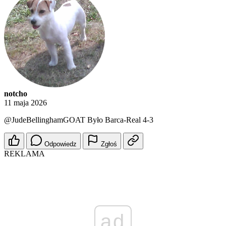
notcho
11 maja 2026
@JudeBellinghamGOAT
Było Barca-Real 4-3
Odpowiedz
Zgłoś
REKLAMA
ad