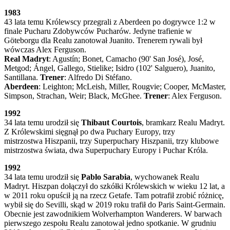
1983
43 lata temu Królewscy przegrali z Aberdeen po dogrywce 1:2 w
finale Pucharu Zdobywców Pucharów. Jedyne trafienie w
Göteborgu dla Realu zanotował Juanito. Trenerem rywali był
wówczas Alex Ferguson.
Real Madryt
: Agustín; Bonet, Camacho (90' San José), José,
Metgod; Ángel, Gallego, Stielike; Isidro (102' Salguero), Juanito,
Santillana.
Trener
: Alfredo Di Stéfano.
Aberdeen
: Leighton; McLeish, Miller, Rougvie; Cooper, McMaster,
Simpson, Strachan, Weir; Black, McGhee.
Trener
: Alex Ferguson.
1992
34 lata temu urodził się
Thibaut Courtois
, bramkarz Realu Madryt.
Z Królewskimi sięgnął po dwa Puchary Europy, trzy
mistrzostwa Hiszpanii, trzy Superpuchary Hiszpanii, trzy klubowe
mistrzostwa świata, dwa Superpuchary Europy i Puchar Króla.
1992
34 lata temu urodził się
Pablo Sarabia
, wychowanek Realu
Madryt. Hiszpan dołączył do szkółki Królewskich w wieku 12 lat, a
w 2011 roku opuścił ją na rzecz Getafe. Tam potrafił zrobić różnicę,
wybił się do Sevilli, skąd w 2019 roku trafił do Paris Saint-Germain.
Obecnie jest zawodnikiem Wolverhampton Wanderers. W barwach
pierwszego zespołu Realu zanotował jedno spotkanie. W grudniu