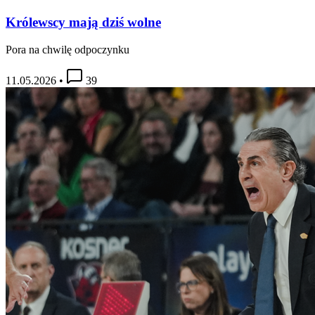
Królewscy mają dziś wolne
Pora na chwilę odpoczynku
11.05.2026
•
39