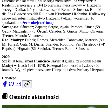
Osiemnaście lat temu Real Madryt zremisował na wyjeździe z
Realem Saragossa 2:2. Był to pierwszy mecz ligowy w Hiszpanii
Jerzego Dudka, który dostał szansę od Bernda Schustera. Bramki
dla
Los Blancos
strzelili Ruud van Nistelrooy i Robinho. Królewscy
zapewnili sobie mistrzostwo Hiszpanii tydzień wcześniej. To
spotkanie
możecie obejrzeć tutaj
.
Saragossa
: Sánchez; Zapater, Sergio, Ayala, Paredes; Aimar (58'
Gabi), Matuzalém (78' Óscar), Celades, S. García; Milito, Oliveira.
Trener
: Manolo Villanova.
Real Madryt
: Dudek; Ramos, Metzelder, Cannavaro, Marcelo (80'
M. Torres); Guti, M. Diarra, Sneijder; Robinho, Van Nistelrooy (74'
Baptista), Higuaín (86' Saviola).
Trener
: Bernd Schuster.
2020
Sześć lat temu zmarł
Francisco Javier Aguilar
, zawodnik Realu
Madryt w latach 1971–1979. Rozegrał 190 meczów i zdobył 50
bramek. Wygrał pięć mistrzostw Hiszpanii i dwa Puchary Hiszpanii.
Udostępnij:
Ostatnie aktualności