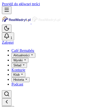
Przejdź do głównej treści
1
Zaloguj
Café Bernabéu
Aktualności
Wyniki
Skład
Kontuzje
Klub
Historia
Podcast