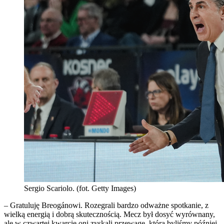
Sergio Scariolo. (fot. Getty Images)
– Gratuluję Breogánowi. Rozegrali bardzo odważne spotkanie, z
wielką energią i dobrą skutecznością. Mecz był dosyć wyrównany,
ale w czwartej kwarcie oni zyskali przewagę, którą byliśmy później