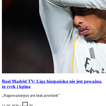
Real Madrid TV: Liga hiszpańska nie jest poważna,
to cyrk i kpina
„Najpoważniejszy jest brak powtórek”
11.05.2026
•
70