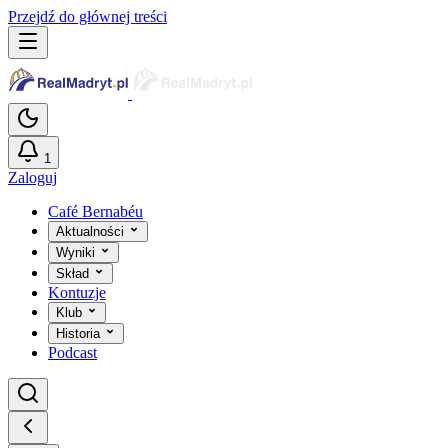
Przejdź do głównej treści
1
Zaloguj
Café Bernabéu
Aktualności
Wyniki
Skład
Kontuzje
Klub
Historia
Podcast