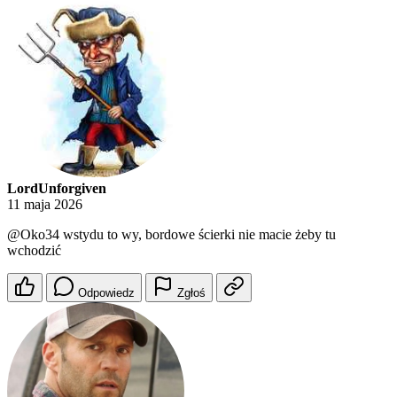
LordUnforgiven
11 maja 2026
@Oko34
wstydu to wy, bordowe ścierki nie macie żeby tu
wchodzić
Odpowiedz
Zgłoś