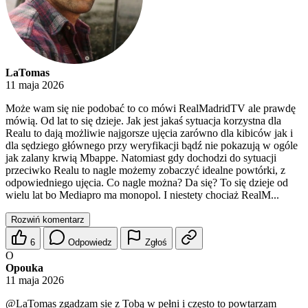
LaTomas
11 maja 2026
Może wam się nie podobać to co mówi RealMadridTV ale prawdę
mówią. Od lat to się dzieje. Jak jest jakaś sytuacja korzystna dla
Realu to dają możliwie najgorsze ujęcia zarówno dla kibiców jak i
dla sędziego głównego przy weryfikacji bądź nie pokazują w ogóle
jak zalany krwią Mbappe. Natomiast gdy dochodzi do sytuacji
przeciwko Realu to nagle możemy zobaczyć idealne powtórki, z
odpowiedniego ujęcia. Co nagle można? Da się? To się dzieje od
wielu lat bo Mediapro ma monopol. I niestety chociaż RealM...
Rozwiń komentarz
6
Odpowiedz
Zgłoś
O
Opouka
11 maja 2026
@LaTomas
zgadzam sie z Tobą w pełni i często to powtarzam