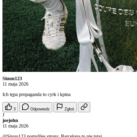
Siuuu123
11 maja 2026
Ich tępa propaganda to cyrk i kpina
3
Odpowiedz
Zgłoś
J
joejohn
11 maja 2026
@Siuuu123
pomyliles strony. Barcelona to nie tutaj.