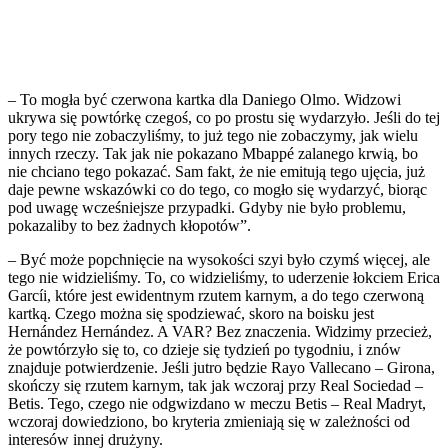
– To mogła być czerwona kartka dla Daniego Olmo. Widzowi
ukrywa się powtórkę czegoś, co po prostu się wydarzyło. Jeśli do tej
pory tego nie zobaczyliśmy, to już tego nie zobaczymy, jak wielu
innych rzeczy. Tak jak nie pokazano Mbappé zalanego krwią, bo
nie chciano tego pokazać. Sam fakt, że nie emitują tego ujęcia, już
daje pewne wskazówki co do tego, co mogło się wydarzyć, biorąc
pod uwagę wcześniejsze przypadki. Gdyby nie było problemu,
pokazaliby to bez żadnych kłopotów”.
– Być może popchnięcie na wysokości szyi było czymś więcej, ale
tego nie widzieliśmy. To, co widzieliśmy, to uderzenie łokciem Erica
Garcíi, które jest ewidentnym rzutem karnym, a do tego czerwoną
kartką. Czego można się spodziewać, skoro na boisku jest
Hernández Hernández. A VAR? Bez znaczenia. Widzimy przecież,
że powtórzyło się to, co dzieje się tydzień po tygodniu, i znów
znajduje potwierdzenie. Jeśli jutro będzie Rayo Vallecano – Girona,
skończy się rzutem karnym, tak jak wczoraj przy Real Sociedad –
Betis. Tego, czego nie odgwizdano w meczu Betis – Real Madryt,
wczoraj dowiedziono, bo kryteria zmieniają się w zależności od
interesów innej drużyny.