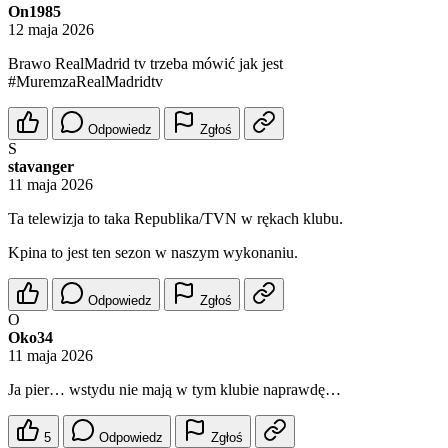
On1985
12 maja 2026
Brawo RealMadrid tv trzeba mówić jak jest
#MuremzaRealMadridtv
Odpowiedz
Zgłoś
S
stavanger
11 maja 2026
Ta telewizja to taka Republika/TVN w rękach klubu.
Kpina to jest ten sezon w naszym wykonaniu.
Odpowiedz
Zgłoś
O
Oko34
11 maja 2026
Ja pier… wstydu nie mają w tym klubie naprawdę…
5
Odpowiedz
Zgłoś