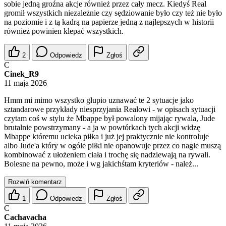
sobie jedną groźna akcje również przez cały mecz. Kiedyś Real
gromił wszystkich niezależnie czy sędziowanie było czy też nie było
na poziomie i z tą kadrą na papierze jedną z najlepszych w historii
również powinien klepać wszystkich.
2
Odpowiedz
Zgłoś
C
Cinek_R9
11 maja 2026
Hmm mi mimo wszystko głupio uznawać te 2 sytuacje jako
sztandarowe przykłady niesprzyjania Realowi - w opisach sytuacji
czytam coś w stylu że Mbappe był powalony mijając rywala, Jude
brutalnie powstrzymany - a ja w powtórkach tych akcji widzę
Mbappe któremu ucieka piłka i już jej praktycznie nie kontroluje
albo Jude'a który w ogóle piłki nie opanowuje przez co nagle muszą
kombinować z ułożeniem ciała i trochę się nadziewają na rywali.
Bolesne na pewno, może i wg jakichśtam kryteriów - należ...
Rozwiń komentarz
1
Odpowiedz
Zgłoś
C
Cachavacha