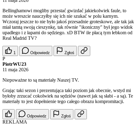
11 maja 2026
Bellinghamowi mogliby przestać gwizdać jakiekolwiek faule, to
może wreszcie nauczyłby się ich nie szukać w polu karnym.
Wczoraj jeszcze to nie było jakoś przesadnie groteskowe, ale tak jak
miał tamtą swoją cieszynkę, tak równie "ikoniczny" był jego widok
upadłego i z łapami do sędziego. xD BTW ile płacą tym łebkom od
Real Madrid TV?
1
Odpowiedz
Zgłoś
P
PiotrWU23
11 maja 2026
Niepoważne to są materiały Naszej TV.
Grając taki sezon i prezentująca taki poziom jak obecnie, wstyd mi
byłoby zrzucać cokolwiek na sędziów (nawet jak są słabi - a są). Te
materiały to jest dopełnienie tego całego obrazu kompromitacji.
Odpowiedz
Zgłoś
REKLAMA