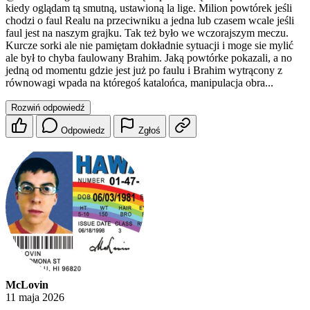
kiedy oglądam tą smutną, ustawioną la lige. Milion powtórek jeśli
chodzi o faul Realu na przeciwniku a jedna lub czasem wcale jeśli
faul jest na naszym grajku. Tak też było we wczorajszym meczu.
Kurcze sorki ale nie pamiętam dokładnie sytuacji i moge sie mylić
ale był to chyba faulowany Brahim. Jaką powtórke pokazali, a no
jedną od momentu gdzie jest już po faulu i Brahim wytrącony z
równowagi wpada na któregoś katalońca, manipulacja obra...
Rozwiń odpowiedź
Odpowiedz
Zgłoś
McLovin
11 maja 2026