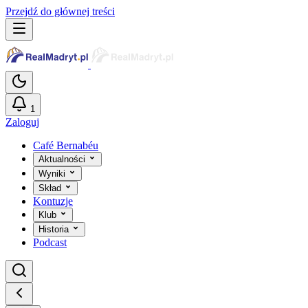
Przejdź do głównej treści
1
Zaloguj
Café Bernabéu
Aktualności
Wyniki
Skład
Kontuzje
Klub
Historia
Podcast