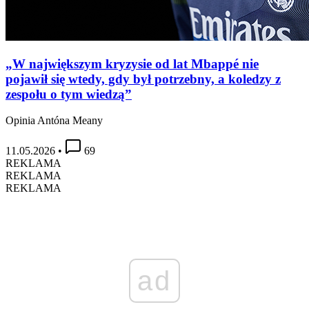
„W największym kryzysie od lat Mbappé nie
pojawił się wtedy, gdy był potrzebny, a koledzy z
zespołu o tym wiedzą”
Opinia Antóna Meany
11.05.2026
•
69
REKLAMA
REKLAMA
REKLAMA
ad