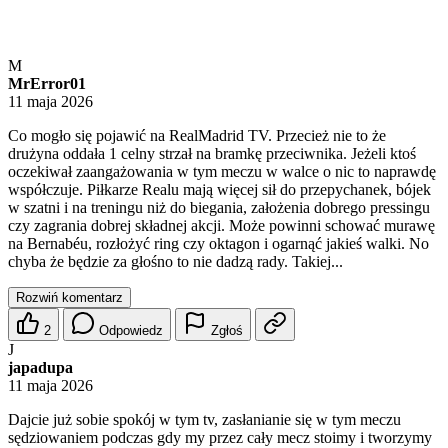
M
MrError01
11 maja 2026
Co mogło się pojawić na RealMadrid TV. Przecież nie to że
drużyna oddała 1 celny strzał na bramkę przeciwnika. Jeżeli ktoś
oczekiwał zaangażowania w tym meczu w walce o nic to naprawdę
współczuje. Piłkarze Realu mają więcej sił do przepychanek, bójek
w szatni i na treningu niż do biegania, założenia dobrego pressingu
czy zagrania dobrej składnej akcji. Może powinni schować murawę
na Bernabéu, rozłożyć ring czy oktagon i ogarnąć jakieś walki. No
chyba że będzie za głośno to nie dadzą rady. Takiej...
Rozwiń komentarz
2
Odpowiedz
Zgłoś
J
japadupa
11 maja 2026
Dajcie już sobie spokój w tym tv, zasłanianie się w tym meczu
sędziowaniem podczas gdy my przez cały mecz stoimy i tworzymy