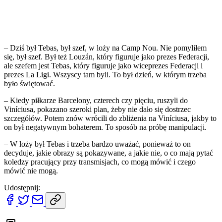
– Dziś był Tebas, był szef, w loży na Camp Nou. Nie pomyliłem
się, był szef. Był też Louzán, który figuruje jako prezes Federacji,
ale szefem jest Tebas, który figuruje jako wiceprezes Federacji i
prezes La Ligi. Wszyscy tam byli. To był dzień, w którym trzeba
było świętować.
– Kiedy piłkarze Barcelony, czterech czy pięciu, ruszyli do
Viníciusa, pokazano szeroki plan, żeby nie dało się dostrzec
szczegółów. Potem znów wrócili do zbliżenia na Viníciusa, jakby to
on był negatywnym bohaterem. To sposób na próbę manipulacji.
– W loży był Tebas i trzeba bardzo uważać, ponieważ to on
decyduje, jakie obrazy są pokazywane, a jakie nie, o co mają pytać
koledzy pracujący przy transmisjach, co mogą mówić i czego
mówić nie mogą.
Udostępnij: