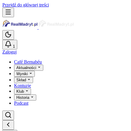
Przejdź do głównej treści
1
Zaloguj
Café Bernabéu
Aktualności
Wyniki
Skład
Kontuzje
Klub
Historia
Podcast