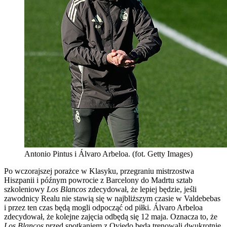
Antonio Pintus i Álvaro Arbeloa. (fot. Getty Images)
Po wczorajszej porażce w Klasyku, przegraniu mistrzostwa
Hiszpanii i późnym powrocie z Barcelony do Madrtu sztab
szkoleniowy
Los Blancos
zdecydował, że lepiej będzie, jeśli
zawodnicy Realu nie stawią się w najbliższym czasie w Valdebebas
i przez ten czas będą mogli odpocząć od piłki. Álvaro Arbeloa
zdecydował, że kolejne zajęcia odbędą się 12 maja. Oznacza to, że
Los Blancos
przed spotkaniem z Oviedo będą trenowali dwukrotnie.