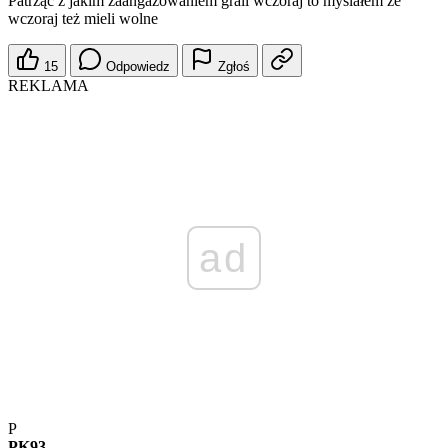
Patrząc z jakim zaangażowaniem grali wczoraj to myślałem że
wczoraj też mieli wolne
15
Odpowiedz
Zgłoś
REKLAMA
ad
P
PK93