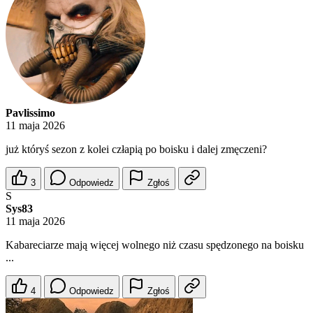
Pavlissimo
11 maja 2026
już któryś sezon z kolei człapią po boisku i dalej zmęczeni?
3
Odpowiedz
Zgłoś
S
Sys83
11 maja 2026
Kabareciarze mają więcej wolnego niż czasu spędzonego na boisku
...
4
Odpowiedz
Zgłoś