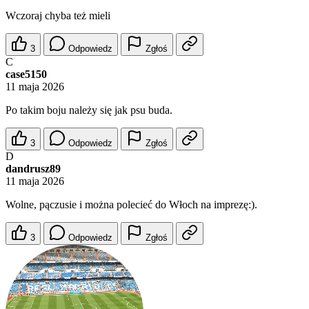
Wczoraj chyba też mieli
3
Odpowiedz
Zgłoś
C
case5150
11 maja 2026
Po takim boju należy się jak psu buda.
3
Odpowiedz
Zgłoś
D
dandrusz89
11 maja 2026
Wolne, pączusie i można polecieć do Włoch na imprezę:).
3
Odpowiedz
Zgłoś