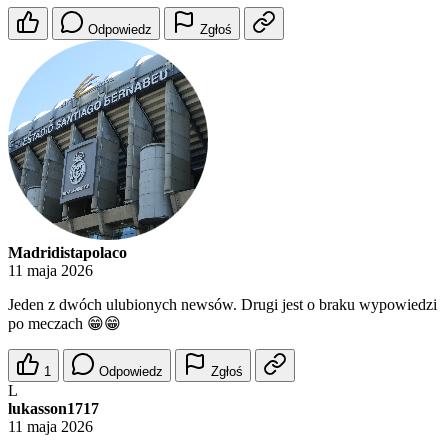
Odpowiedz
Zgłoś
Madridistapolaco
11 maja 2026
Jeden z dwóch ulubionych newsów. Drugi jest o braku wypowiedzi
po meczach 😁😁
1
Odpowiedz
Zgłoś
L
lukasson1717
11 maja 2026