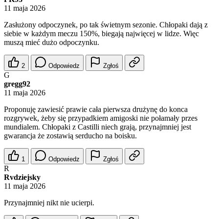
11 maja 2026
Zasłużony odpoczynek, po tak świetnym sezonie. Chłopaki dają z
siebie w każdym meczu 150%, biegają najwięcej w lidze. Więc
muszą mieć dużo odpoczynku.
2
Odpowiedz
Zgłoś
G
gregg92
11 maja 2026
Proponuję zawiesić prawie cała pierwsza drużynę do konca
rozgrywek, żeby się przypadkiem amigoski nie połamały przes
mundialem. Chłopaki z Castilli niech grają, przynajmniej jest
gwarancja że zostawią serducho na boisku.
1
Odpowiedz
Zgłoś
R
Rvdziejsky
11 maja 2026
Przynajmniej nikt nie ucierpi.