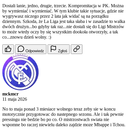
Dostali lanie, jedno, drugie, trzecie. Kompromitacja w PK. Można
by wymieniać i wymieniać. W tym klubie takie sytuacje, gdzie nie
wygrywasz niczego przez 2 lata jak widać są na porządku
dziennym. Szkoda, że La Liga jest taka słaba i w zasadzie to walka
dwóch drużyn...bo gdyby tak raz...nie dostali się do Ligi Mistrzów
to może wtedy oczy by się wszystkim dookoła otworzyły, a tak
co...znowu dzień wolny. :)
Odpowiedz
Zgłoś
mckmcr
11 maja 2026
No to maja ponad 3 miesiace wolnego teraz zeby sie w koncu
motorycznie przygotowac do nastepnego sezonu. Ale i tak pewnie
pressingu nie bedzie bo po co. O mistrzostwach swiata nie
wspomne bo raczej niewielu daleko zajdzie moze Mbappe i Tchou.