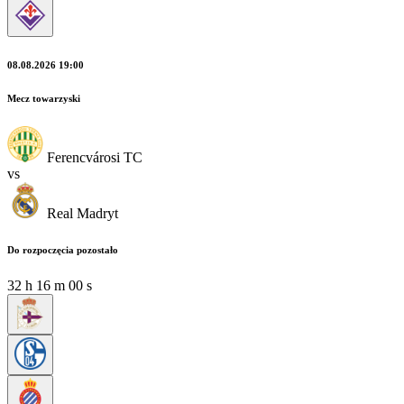
08.08.2026 19:00
Mecz towarzyski
Ferencvárosi TC
vs
Real Madryt
Do rozpoczęcia pozostało
32
h
15
m
58
s