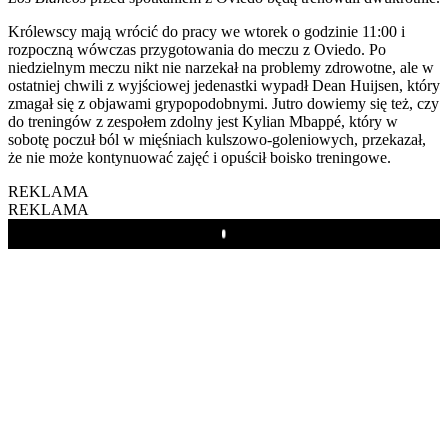
Królewscy mają wrócić do pracy we wtorek o godzinie 11:00 i
rozpoczną wówczas przygotowania do meczu z Oviedo. Po
niedzielnym meczu nikt nie narzekał na problemy zdrowotne, ale w
ostatniej chwili z wyjściowej jedenastki wypadł Dean Huijsen, który
zmagał się z objawami grypopodobnymi. Jutro dowiemy się też, czy
do treningów z zespołem zdolny jest Kylian Mbappé, który w
sobotę poczuł ból w mięśniach kulszowo-goleniowych, przekazał,
że nie może kontynuować zajęć i opuścił boisko treningowe.
REKLAMA
REKLAMA
Play