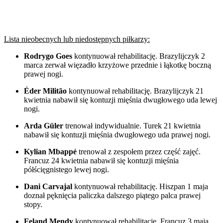
Lista nieobecnych lub niedostępnych piłkarzy:
Rodrygo Goes
kontynuował rehabilitację. Brazylijczyk 2
marca zerwał więzadło krzyżowe przednie i łąkotkę boczną
prawej nogi.
Éder Militão
kontynuował rehabilitację. Brazylijczyk 21
kwietnia nabawił się kontuzji mięśnia dwugłowego uda lewej
nogi.
Arda Güler
trenował indywidualnie. Turek 21 kwietnia
nabawił się kontuzji mięśnia dwugłowego uda prawej nogi.
Kylian Mbappé
trenował z zespołem przez część zajęć.
Francuz 24 kwietnia nabawił się kontuzji mięśnia
półścięgnistego lewej nogi.
Dani Carvajal
kontynuował rehabilitację. Hiszpan 1 maja
doznał pęknięcia paliczka dalszego piątego palca prawej
stopy.
Feland Mendy
kontynuował rehabilitację. Francuz 3 maja