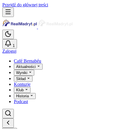
Przejdź do głównej treści
1
Zaloguj
Café Bernabéu
Aktualności
Wyniki
Skład
Kontuzje
Klub
Historia
Podcast