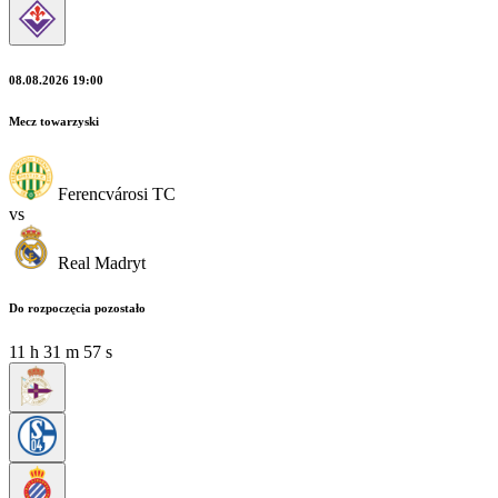
08.08.2026 19:00
Mecz towarzyski
Ferencvárosi TC
vs
Real Madryt
Do rozpoczęcia pozostało
11
h
31
m
56
s