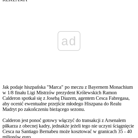
ad
Jak podaje hiszpańska "Marca" po meczu z Bayernem Monachium
w 1/8 finału Ligi Mistrzów prezydent Królewskich Ramon
Calderon spotkał się z Josebą Diazem, agentem Cesca Fabregasa,
aby ocenić ewentualne przejście młodego Hiszpana do Realu
Madryt po zakończeniu bieżącego sezonu.
Calderon jest ponoć gotowy włączyć do transakcji z Arsenalem
piłkarza z obecnej kadry, jednakże jeżeli tego nie uczyni ściągnięcie
Cesca na Santiago Bernabeu może kosztować w granicach 35 - 40
milionów euro.