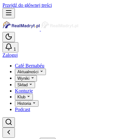
Przejdź do głównej treści
1
Zaloguj
Café Bernabéu
Aktualności
Wyniki
Skład
Kontuzje
Klub
Historia
Podcast