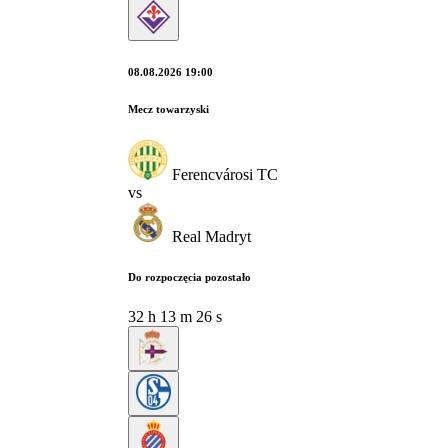
08.08.2026 19:00
Mecz towarzyski
Ferencvárosi TC
vs
Real Madryt
Do rozpoczęcia pozostało
32
h
13
m
25
s