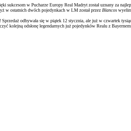
ięki sukcesom w Pucharze Europy Real Madryt został uznany za najle
dyż w ostatnich dwóch pojedynkach w LM został przez
Blancos
wyelim
! Sprzedaż odbywała się w piątek 12 stycznia, ale już w czwartek tys
aczyć kolejną odsłonę legendarnych już pojedynków Realu z Bayernem