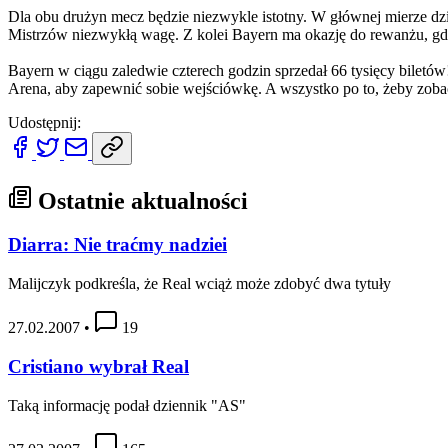
Dla obu drużyn mecz będzie niezwykle istotny. W głównej mierze dz
Mistrzów niezwykłą wagę. Z kolei Bayern ma okazję do rewanżu, g
Bayern w ciągu zaledwie czterech godzin sprzedał 66 tysięcy biletów
Arena, aby zapewnić sobie wejściówkę. A wszystko po to, żeby zob
Udostępnij:
Ostatnie aktualności
Diarra: Nie traćmy nadziei
Malijczyk podkreśla, że Real wciąż może zdobyć dwa tytuły
27.02.2007
•
19
Cristiano wybrał Real
Taką informację podał dziennik "AS"