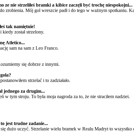
e nie strzeliłeś bramki a kibice zaczęli być trochę niespokojni...
 do zrobienia. Mój gol wreszcie padł i do tego w ważnym spotkaniu. Ka
eś tak namiętnie!
 kiedy został strzelony.
 Atletico...
uację sam na sam z Leo Franco.
Rozumiemy się dobrze z innymi.
 gola?
postanowiłem strzelać i to zadziałało.
ł jednego za drugim...
eń w tym stroju. To była moja nagroda za to, że nie straciłem nadziei.
to jest trudne zadanie...
 się dużo uczyć. Strzelanie wielu bramek w Realu Madryt to wszystko 