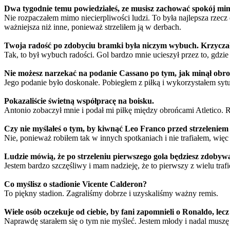
Dwa tygodnie temu powiedziałeś, ze musisz zachować spokój mimo z
Nie rozpaczałem mimo niecierpliwości ludzi. To była najlepsza rzecz
ważniejsza niż inne, ponieważ strzeliłem ją w derbach.
Twoja radość po zdobyciu bramki była niczym wybuch. Krzyczał
Tak, to był wybuch radości. Gol bardzo mnie ucieszył przez to, gdzie i
Nie możesz narzekać na podanie Cassano po tym, jak minął obronę
Jego podanie było doskonałe. Pobiegłem z piłką i wykorzystałem syt
Pokazaliście świetną współpracę na boisku.
Antonio zobaczył mnie i podał mi piłkę między obrońcami Atletico. 
Czy nie myślałeś o tym, by kiwnąć Leo Franco przed strzeleniem
Nie, ponieważ robiłem tak w innych spotkaniach i nie trafiałem, więc 
Ludzie mówią, że po strzeleniu pierwszego gola będziesz zdobywa
Jestem bardzo szczęśliwy i mam nadzieję, że to pierwszy z wielu trafi
Co myślisz o stadionie Vicente Calderon?
To piękny stadion. Zagraliśmy dobrze i uzyskaliśmy ważny remis.
Wiele osób oczekuje od ciebie, by fani zapomnieli o Ronaldo, lecz 
Naprawdę starałem się o tym nie myśleć. Jestem młody i nadal muszę