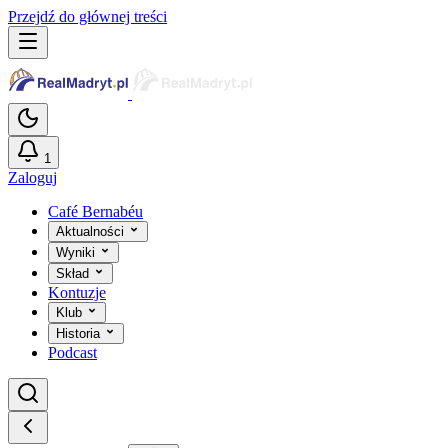
Przejdź do głównej treści
1
Zaloguj
Café Bernabéu
Aktualności
Wyniki
Skład
Kontuzje
Klub
Historia
Podcast