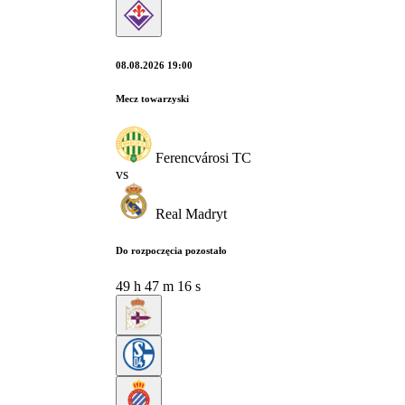
08.08.2026 19:00
Mecz towarzyski
Ferencvárosi TC
vs
Real Madryt
Do rozpoczęcia pozostało
49
h
47
m
15
s