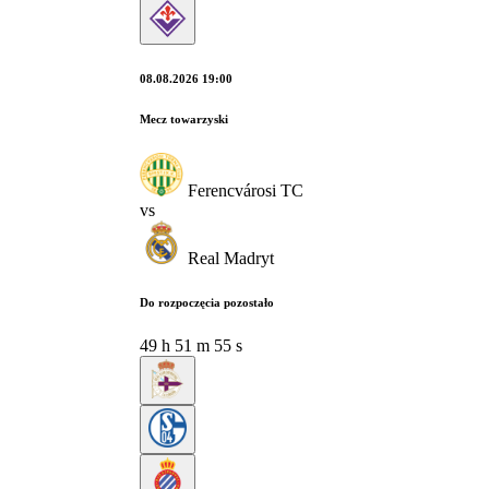
08.08.2026 19:00
Mecz towarzyski
Ferencvárosi TC
vs
Real Madryt
Do rozpoczęcia pozostało
49
h
51
m
54
s