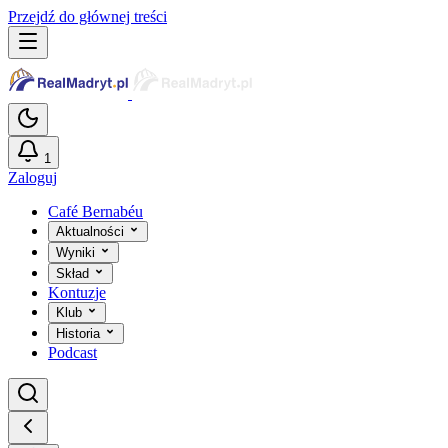
Przejdź do głównej treści
1
Zaloguj
Café Bernabéu
Aktualności
Wyniki
Skład
Kontuzje
Klub
Historia
Podcast