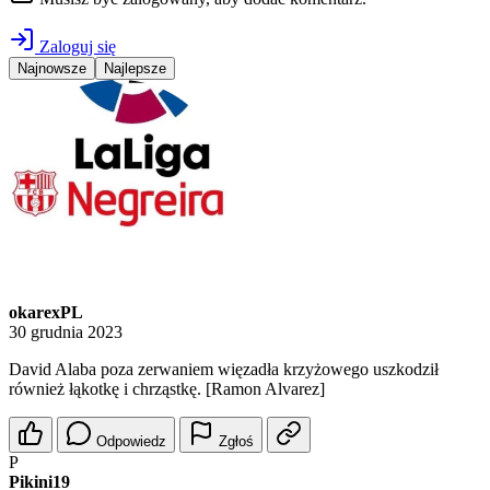
Zaloguj się
Najnowsze
Najlepsze
okarexPL
30 grudnia 2023
David Alaba poza zerwaniem więzadła krzyżowego uszkodził
również łąkotkę i chrząstkę. [Ramon Alvarez]
Odpowiedz
Zgłoś
P
Pikini19