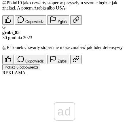
@Pikini19
jako czwarty stoper w przyszłym sezonie będzie jak
znalazł. A potem Arabia albo USA.
Odpowiedz
Zgłoś
G
grabi_85
30 grudnia 2023
@ElTomek
Czwarty stoper nie może zarabiać jak lider defensywy
Odpowiedz
Zgłoś
Pokaż 5 odpowiedzi
REKLAMA
ad