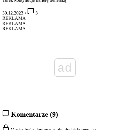
Turek kontynuuje karierę trenerską
30.12.2023
•
3
REKLAMA
REKLAMA
REKLAMA
ad
Komentarze
(9)
Musisz być zalogowany, aby dodać komentarz.