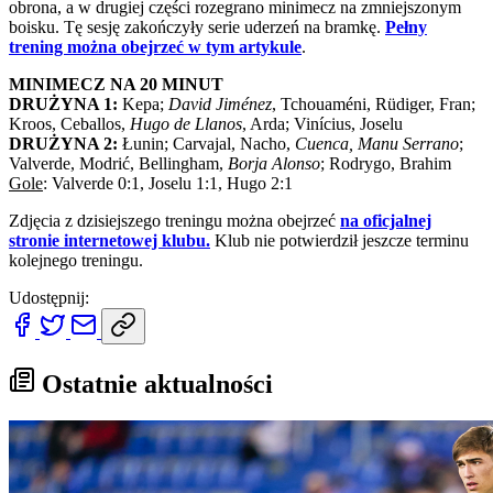
obrona, a w drugiej części rozegrano minimecz na zmniejszonym
boisku. Tę sesję zakończyły serie uderzeń na bramkę.
Pełny
trening można obejrzeć w tym artykule
.
MINIMECZ NA 20 MINUT
DRUŻYNA 1:
Kepa;
David Jiménez
, Tchouaméni, Rüdiger, Fran;
Kroos, Ceballos,
Hugo de Llanos
, Arda; Vinícius, Joselu
DRUŻYNA 2:
Łunin; Carvajal, Nacho,
Cuenca, Manu Serrano
;
Valverde, Modrić, Bellingham,
Borja Alonso
; Rodrygo, Brahim
Gole
: Valverde 0:1, Joselu 1:1, Hugo 2:1
Zdjęcia z dzisiejszego treningu można obejrzeć
na oficjalnej
stronie internetowej klubu.
Klub nie potwierdził jeszcze terminu
kolejnego treningu.
Udostępnij:
Ostatnie aktualności