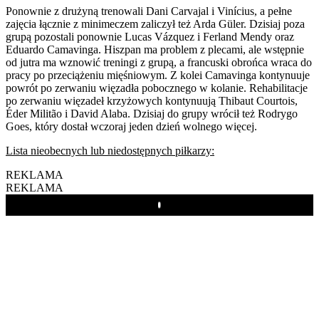
Ponownie z drużyną trenowali Dani Carvajal i Vinícius, a pełne
zajęcia łącznie z minimeczem zaliczył też Arda Güler. Dzisiaj poza
grupą pozostali ponownie Lucas Vázquez i Ferland Mendy oraz
Eduardo Camavinga. Hiszpan ma problem z plecami, ale wstępnie
od jutra ma wznowić treningi z grupą, a francuski obrońca wraca do
pracy po przeciążeniu mięśniowym. Z kolei Camavinga kontynuuje
powrót po zerwaniu więzadła pobocznego w kolanie. Rehabilitacje
po zerwaniu więzadeł krzyżowych kontynuują Thibaut Courtois,
Éder Militão i David Alaba. Dzisiaj do grupy wrócił też Rodrygo
Goes, który dostał wczoraj jeden dzień wolnego więcej.
Lista nieobecnych lub niedostępnych piłkarzy:
REKLAMA
REKLAMA
Play