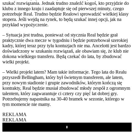
szukać rozwiązania. Jednak trudno znaleźć kogoś, kto przyjdzie do
klubu z innego kraju i zaadaptuje się od pierwszej minuty, czego
potrzebuje Real. Trudno będzie Realowi sprowadzić wielkiej klasy
stopera. Jeśli wejdą na rynek, to będą szukać innej opcji, jak na
przykład wypożyczenie.
– Sytuacja jest trudna, ponieważ od stycznia Real będzie grał
praktycznie dwa mecze w tygodniu i będzie potrzebował szerokiej
kadry, której teraz przy tylu kontuzjach nie ma. Ancelotti jest bardzo
doświadczony w szukaniu rozwiązań, ale obawiam się, że klub nie
dokona wielkiego transferu. Będą czekać do lata, by zbudować
wielki projekt.
– Wielki projekt latem? Mam takie informacje. Tego lata do Realu
przyszedł Bellingham, który był świetnym transferem, ale latem,
przy nowym stadionie i grupie zawodników, którym kończą się
kontrakty, Real będzie musiał zbudować młody zespół z ogromnym
talentem, który zagwarantuje ci cztery czy pięć lat dobrej gry.
Potrzebujemy napastnika na 30-40 bramek w sezonie, którego w
tym momencie nie mamy.
REKLAMA
REKLAMA
Play