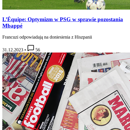
L’Équipe: Optymizm w PSG w sprawie pozostania
Mbappé
Francuzi odpowiadają na doniesienia z Hiszpanii
31.12.2023
•
56