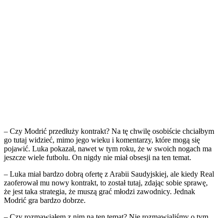
– Czy Modrić przedłuży kontrakt? Na tę chwilę osobiście chciałbym
go tutaj widzieć, mimo jego wieku i komentarzy, które mogą się
pojawić. Luka pokazał, nawet w tym roku, że w swoich nogach ma
jeszcze wiele futbolu. On nigdy nie miał obsesji na ten temat.
– Luka miał bardzo dobrą ofertę z Arabii Saudyjskiej, ale kiedy Real
zaoferował mu nowy kontrakt, to został tutaj, zdając sobie sprawę,
że jest taka strategia, że muszą grać młodzi zawodnicy. Jednak
Modrić gra bardzo dobrze.
– Czy rozmawiałem z nim na ten temat? Nie rozmawialiśmy o tym,