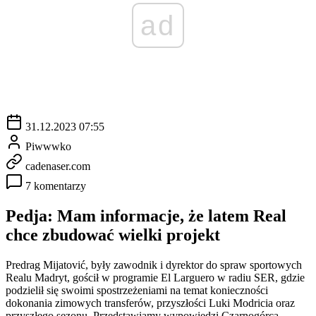
ad
31.12.2023 07:55
Piwwwko
cadenaser.com
7 komentarzy
Pedja: Mam informacje, że latem Real
chce zbudować wielki projekt
Predrag Mijatović, były zawodnik i dyrektor do spraw sportowych
Realu Madryt, gościł w programie El Larguero w radiu SER, gdzie
podzielił się swoimi spostrzeżeniami na temat konieczności
dokonania zimowych transferów, przyszłości Luki Modricia oraz
przyszłego sezonu. Przedstawiamy wypowiedzi Czarnogórca.