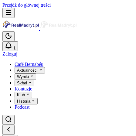
Przejdź do głównej treści
1
Zaloguj
Café Bernabéu
Aktualności
Wyniki
Skład
Kontuzje
Klub
Historia
Podcast