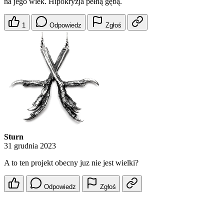
na jego wiek. Hipokryzja pełną gębą.
1
Odpowiedz
Zgłoś
Sturn
31 grudnia 2023
A to ten projekt obecny juz nie jest wielki?
Odpowiedz
Zgłoś