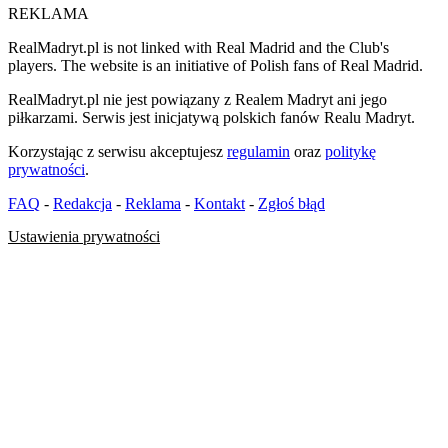
REKLAMA
RealMadryt.pl is not linked with Real Madrid and the Club's
players. The website is an initiative of Polish fans of Real Madrid.
RealMadryt.pl nie jest powiązany z Realem Madryt ani jego
piłkarzami. Serwis jest inicjatywą polskich fanów Realu Madryt.
Korzystając z serwisu akceptujesz
regulamin
oraz
politykę
prywatności
.
FAQ
-
Redakcja
-
Reklama
-
Kontakt
-
Zgłoś błąd
Ustawienia prywatności