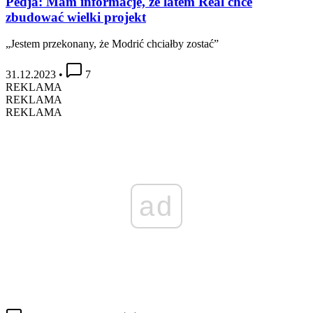
Pedja: Mam informacje, że latem Real chce
zbudować wielki projekt
„Jestem przekonany, że Modrić chciałby zostać”
31.12.2023
•
7
REKLAMA
REKLAMA
REKLAMA
ad