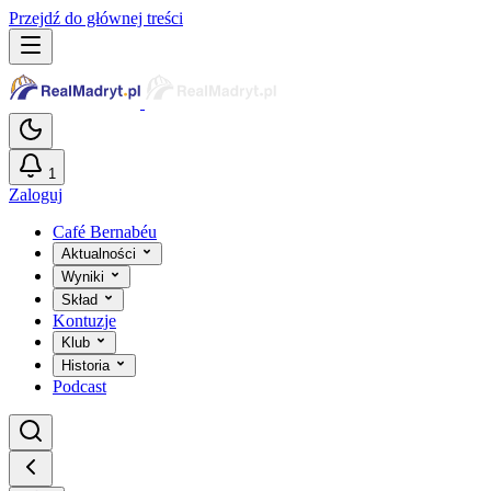
Przejdź do głównej treści
1
Zaloguj
Café Bernabéu
Aktualności
Wyniki
Skład
Kontuzje
Klub
Historia
Podcast