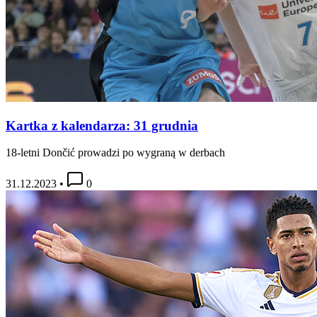
Kartka z kalendarza: 31 grudnia
18-letni Dončić prowadzi po wygraną w derbach
31.12.2023
•
0