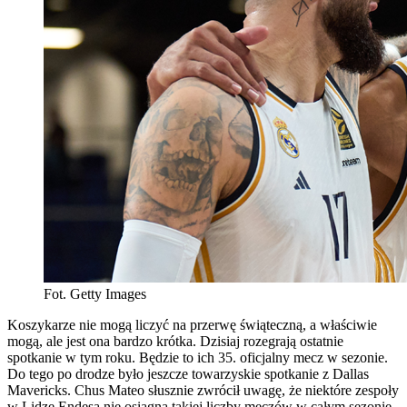
Fot. Getty Images
Koszykarze nie mogą liczyć na przerwę świąteczną, a właściwie
mogą, ale jest ona bardzo krótka. Dzisiaj rozegrają ostatnie
spotkanie w tym roku. Będzie to ich 35. oficjalny mecz w sezonie.
Do tego po drodze było jeszcze towarzyskie spotkanie z Dallas
Mavericks. Chus Mateo słusznie zwrócił uwagę, że niektóre zespoły
w Lidze Endesa nie osiągną takiej liczby meczów w całym sezonie.