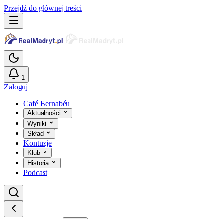
Przejdź do głównej treści
1
Zaloguj
Café Bernabéu
Aktualności
Wyniki
Skład
Kontuzje
Klub
Historia
Podcast