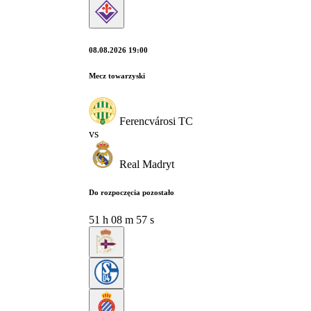
08.08.2026 19:00
Mecz towarzyski
Ferencvárosi TC
vs
Real Madryt
Do rozpoczęcia pozostało
51
h
08
m
56
s