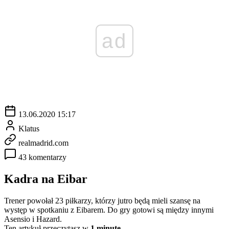
ad
13.06.2020 15:17
Klatus
realmadrid.com
43 komentarzy
Kadra na Eibar
Trener powołał 23 piłkarzy, którzy jutro będą mieli szansę na
występ w spotkaniu z Eibarem. Do gry gotowi są między innymi
Asensio i Hazard.
Ten artykuł przeczytasz w
1 minutę.