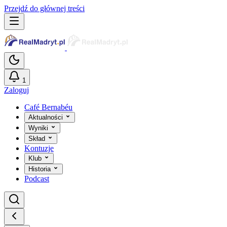
Przejdź do głównej treści
1
Zaloguj
Café Bernabéu
Aktualności
Wyniki
Skład
Kontuzje
Klub
Historia
Podcast