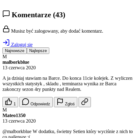
Komentarze
(43)
Musisz być zalogowany, aby dodać komentarz.
Zaloguj się
Najnowsze
Najlepsze
M
malborkblue
13 czerwca 2020
A ja dzisiaj stawiam na Barce. Do konca 11cie kolejek. Z wyliczen
wszystkich statystyk , skladu , terminarza wynika ze Barca
zakonczy sezon 4ry punkty nad Realem.
1
Odpowiedz
Zgłoś
M
Mateo1350
13 czerwca 2020
@malborkblue
W dodatku, świetny Setien który wyciśnie z nich to
co najlepsze :(