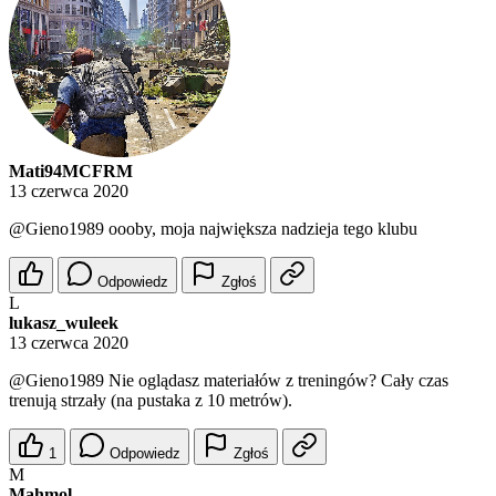
Mati94MCFRM
13 czerwca 2020
@Gieno1989
oooby, moja największa nadzieja tego klubu
Odpowiedz
Zgłoś
L
lukasz_wuleek
13 czerwca 2020
@Gieno1989
Nie oglądasz materiałów z treningów? Cały czas
trenują strzały (na pustaka z 10 metrów).
1
Odpowiedz
Zgłoś
M
Mahmol