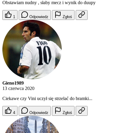
Obstawiam nudny , słaby mecz i wynik do duupy
1
Odpowiedz
Zgłoś
Gieno1989
13 czerwca 2020
Ciekawe czy Vini uczył się strzelać do bramki...
4
Odpowiedz
Zgłoś