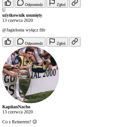
Odpowiedz
Zgłoś
U
użytkownik usunięty
13 czerwca 2020
@Jagielonia
wyłącz fife
Odpowiedz
Zgłoś
KapitanNacho
13 czerwca 2020
Co z Reinerem? 😉