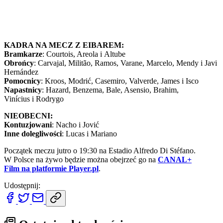
KADRA NA MECZ Z EIBAREM:
Bramkarze
: Courtois, Areola i Altube
Obrońcy
:
Carvajal, Militão, Ramos, Varane, Marcelo, Mendy i Javi
Hernández
Pomocnicy
: Kroos, Modrić, Casemiro, Valverde, James i Isco
Napastnicy
: Hazard, Benzema, Bale, Asensio, Brahim,
Vinícius i Rodrygo
NIEOBECNI:
Kontuzjowani
: Nacho i Jović
Inne dolegliwości
: Lucas i Mariano
Początek meczu jutro o 19:30 na Estadio Alfredo Di Stéfano.
W Polsce na żywo będzie można obejrzeć go na
CANAL+
Film na platformie Player.pl
.
Udostępnij: