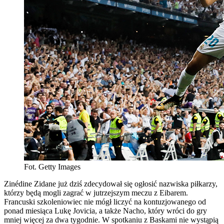
Fot. Getty Images
Zinédine Zidane już dziś zdecydował się ogłosić nazwiska piłkarzy,
którzy będą mogli zagrać w jutrzejszym meczu z Eibarem.
Francuski szkoleniowiec nie mógł liczyć na kontuzjowanego od
ponad miesiąca Lukę Jovicia, a także Nacho, który wróci do gry
mniej więcej za dwa tygodnie. W spotkaniu z Baskami nie wystąpią