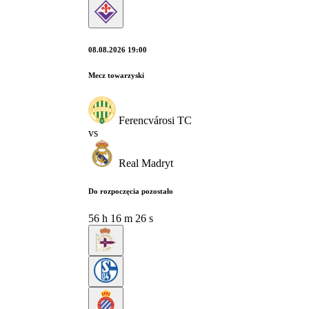
08.08.2026 19:00
Mecz towarzyski
Ferencvárosi TC
vs
Real Madryt
Do rozpoczęcia pozostało
56
h
16
m
25
s