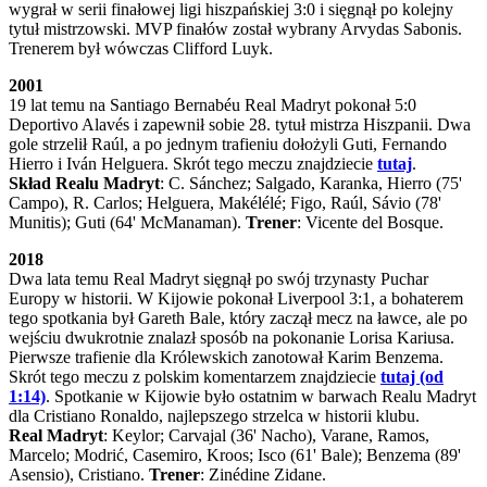
wygrał w serii finałowej ligi hiszpańskiej 3:0 i sięgnął po kolejny
tytuł mistrzowski. MVP finałów został wybrany Arvydas Sabonis.
Trenerem był wówczas Clifford Luyk.
2001
19 lat temu na Santiago Bernabéu Real Madryt pokonał 5:0
Deportivo Alavés i zapewnił sobie 28. tytuł mistrza Hiszpanii. Dwa
gole strzelił Raúl, a po jednym trafieniu dołożyli Guti, Fernando
Hierro i Iván Helguera. Skrót tego meczu znajdziecie
tutaj
.
Skład Realu Madryt
: C. Sánchez; Salgado, Karanka, Hierro (75'
Campo), R. Carlos; Helguera, Makélélé; Figo, Raúl, Sávio (78'
Munitis); Guti (64' McManaman).
Trener
: Vicente del Bosque.
2018
Dwa lata temu Real Madryt sięgnął po swój trzynasty Puchar
Europy w historii. W Kijowie pokonał Liverpool 3:1, a bohaterem
tego spotkania był Gareth Bale, który zaczął mecz na ławce, ale po
wejściu dwukrotnie znalazł sposób na pokonanie Lorisa Kariusa.
Pierwsze trafienie dla Królewskich zanotował Karim Benzema.
Skrót tego meczu z polskim komentarzem znajdziecie
tutaj (od
1:14)
. Spotkanie w Kijowie było ostatnim w barwach Realu Madryt
dla Cristiano Ronaldo, najlepszego strzelca w historii klubu.
Real Madryt
: Keylor; Carvajal (36' Nacho), Varane, Ramos,
Marcelo; Modrić, Casemiro, Kroos; Isco (61' Bale); Benzema (89'
Asensio), Cristiano.
Trener
: Zinédine Zidane.