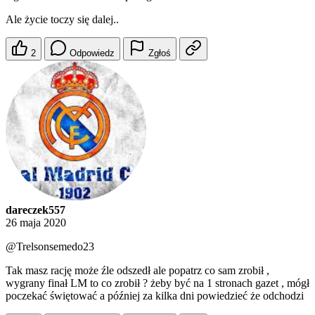
Ale życie toczy się dalej..
2
Odpowiedz
Zgłoś
dareczek557
26 maja 2020
@Trelsonsemedo23
Tak masz rację może źle odszedł ale popatrz co sam zrobił ,
wygrany finał LM to co zrobił ? żeby być na 1 stronach gazet , mógł
poczekać świętować a później za kilka dni powiedzieć że odchodzi