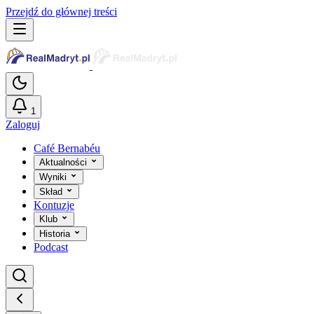
Przejdź do głównej treści
1
Zaloguj
Café Bernabéu
Aktualności
Wyniki
Skład
Kontuzje
Klub
Historia
Podcast