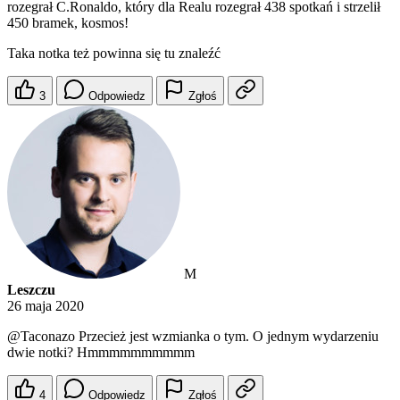
rozegrał C.Ronaldo, który dla Realu rozegrał 438 spotkań i strzelił
450 bramek, kosmos!
Taka notka też powinna się tu znaleźć
3
Odpowiedz
Zgłoś
M
Leszczu
26 maja 2020
@Taconazo
Przecież jest wzmianka o tym. O jednym wydarzeniu
dwie notki? Hmmmmmmmmmm
4
Odpowiedz
Zgłoś