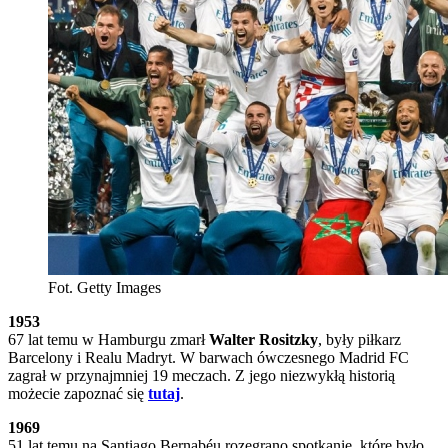
Fot. Getty Images
1953
67 lat temu w Hamburgu zmarł
Walter Rositzky
, były piłkarz
Barcelony i Realu Madryt. W barwach ówczesnego Madrid FC
zagrał w przynajmniej 19 meczach. Z jego niezwykłą historią
możecie zapoznać się
tutaj
.
1969
51 lat temu na Santiago Bernabéu rozegrano spotkanie, które było