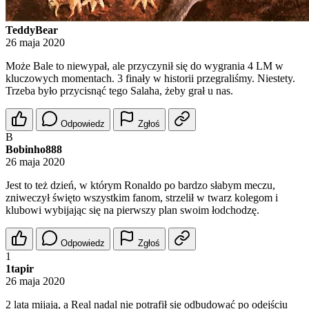
TeddyBear
26 maja 2020
Może Bale to niewypał, ale przyczynił się do wygrania 4 LM w
kluczowych momentach. 3 finały w historii przegraliśmy. Niestety.
Trzeba było przycisnąć tego Salaha, żeby grał u nas.
Odpowiedz
Zgłoś
B
Bobinho888
26 maja 2020
Jest to też dzień, w którym Ronaldo po bardzo słabym meczu,
zniweczył święto wszystkim fanom, strzelił w twarz kolegom i
klubowi wybijając się na pierwszy plan swoim łodchodzę.
Odpowiedz
Zgłoś
1
1tapir
26 maja 2020
2 lata mijają, a Real nadal nie potrafił się odbudować po odejściu