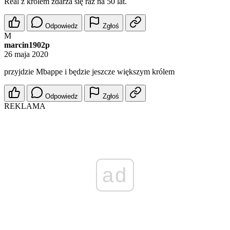
Real z królem zdarza się raz na 50 lat.
Odpowiedz
Zgłoś
M
marcin1902p
26 maja 2020
przyjdzie Mbappe i będzie jeszcze większym królem
Odpowiedz
Zgłoś
REKLAMA
ad