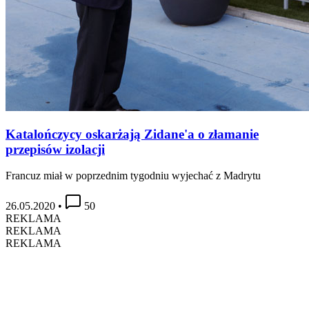
Katalończycy oskarżają Zidane'a o złamanie
przepisów izolacji
Francuz miał w poprzednim tygodniu wyjechać z Madrytu
26.05.2020
•
50
REKLAMA
REKLAMA
REKLAMA