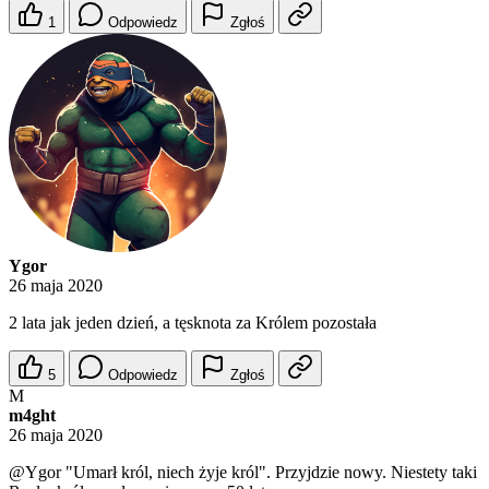
1
Odpowiedz
Zgłoś
Ygor
26 maja 2020
2 lata jak jeden dzień, a tęsknota za Królem pozostała
5
Odpowiedz
Zgłoś
M
m4ght
26 maja 2020
@Ygor
"Umarł król, niech żyje król". Przyjdzie nowy. Niestety taki