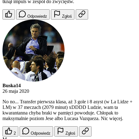
tknął impuls w zespół do zwycięstw.
Odpowiedz
Zgłoś
Buska14
26 maja 2020
No no... Transfer pierwsza klasa, aż 3 gole i 8 asyst (w La Lidze +
LM) w 37 meczach (2079 minut) xDDDD Ludzie, wam ta
kwarantanna chyba braki w pamięci powoduje. Chłopak to
maksymalnie poziom Jese albo Lucasa Vazqueza. Nic więcej.
2
Odpowiedz
Zgłoś