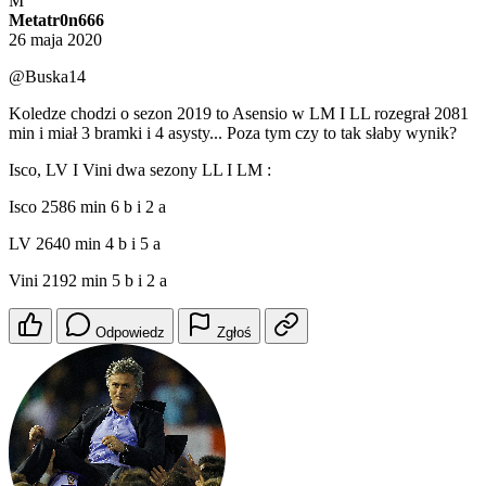
M
Metatr0n666
26 maja 2020
@Buska14
Koledze chodzi o sezon 2019 to Asensio w LM I LL rozegrał 2081
min i miał 3 bramki i 4 asysty... Poza tym czy to tak słaby wynik?
Isco, LV I Vini dwa sezony LL I LM :
Isco 2586 min 6 b i 2 a
LV 2640 min 4 b i 5 a
Vini 2192 min 5 b i 2 a
Odpowiedz
Zgłoś