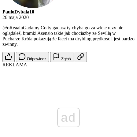
PauloDybala10
26 maja 2020
@oReaaluGadamy
Co ty gadasz ty chyba go za wiele razy nie
oglądałeś, bramki Asensio takie jak chociażby ze Sevillą w
Pucharze Króla pokazują że facet ma drybling,prędkość i jest bardzo
zwinny.
Odpowiedz
Zgłoś
REKLAMA
ad