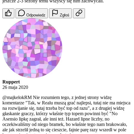
jeszcze 2-3 sezony temu wszyscy się nim zachwycali.
Odpowiedz
Zgłoś
Ruppert
26 maja 2020
@majkelokRM
Nie rozumiem tego, z jednej strony widzę
komentarze "Tak, w Realu muszą grać najlepsi, tutaj nie ma miejsca
na rozwijanie się, tutaj trzeba być top od razu", a z drugiej widzę
głaskanie graczy, którzy właśnie typ topem powinni być "No
Asensio lipkę zagrał, ale inni też. Hazard lipne liczby, no
oczekiwaliśmy od niego bramek, bo właśnie tego nam brakowało,
ale jak strzelił jedną to się cieszcie, fajnie parę razy wszedł w pole