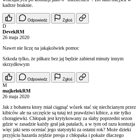
kadrze braknie.
Odpowiedz
Zgłoś
D
DevekRM
26 maja 2020
Nawet nie liczę na jakąkolwiek pomoc
Szkoda tylko, że piłkarz bez jaj będzie zabierał minuty innym
skrzydłowym
Odpowiedz
Zgłoś
M
majkelokRM
26 maja 2020
Jak z bohatera ktory miał ciągnąć wózek stać się niechcianym przez
kibiców ale na szczęście są tutaj też prawdziwi kibice, a nie tylko
choragiewki. Chłopak jest krytykowany za slaby poprzedni sezon
gdzie w zasadzie każdy grał jak patalach, a w tym od razu kontuzja
więc jaki sens oceniać jego statystyki za ostatni rok? Może dzieki
przyjściu hazarda zejdzie presja z chłopaka i pokaże dlaczego