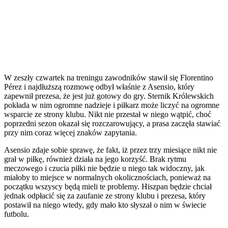
W zeszły czwartek na treningu zawodników stawił się Florentino
Pérez i najdłuższą rozmowę odbył właśnie z Asensio, który
zapewnił prezesa, że jest już gotowy do gry. Sternik Królewskich
pokłada w nim ogromne nadzieje i piłkarz może liczyć na ogromne
wsparcie ze strony klubu. Nikt nie przestał w niego wątpić, choć
poprzedni sezon okazał się rozczarowujący, a prasa zaczęła stawiać
przy nim coraz więcej znaków zapytania.
Asensio zdaje sobie sprawę, że fakt, iż przez trzy miesiące nikt nie
grał w piłkę, również działa na jego korzyść. Brak rytmu
meczowego i czucia piłki nie będzie u niego tak widoczny, jak
miałoby to miejsce w normalnych okolicznościach, ponieważ na
początku wszyscy będą mieli te problemy. Hiszpan będzie chciał
jednak odpłacić się za zaufanie ze strony klubu i prezesa, który
postawił na niego wtedy, gdy mało kto słyszał o nim w świecie
futbolu.