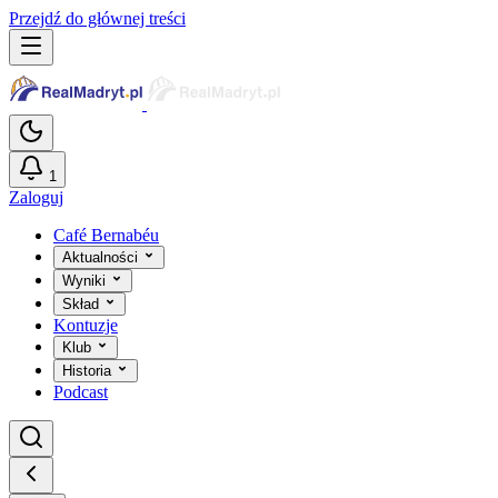
Przejdź do głównej treści
1
Zaloguj
Café Bernabéu
Aktualności
Wyniki
Skład
Kontuzje
Klub
Historia
Podcast