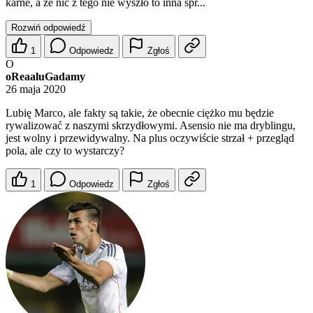
karne, a że nic z tego nie wyszło to inna spr...
Rozwiń odpowiedź
1
Odpowiedz
Zgłoś
O
oReaaluGadamy
26 maja 2020
Lubię Marco, ale fakty są takie, że obecnie ciężko mu będzie
rywalizować z naszymi skrzydłowymi. Asensio nie ma dryblingu,
jest wolny i przewidywalny. Na plus oczywiście strzał + przegląd
pola, ale czy to wystarczy?
1
Odpowiedz
Zgłoś