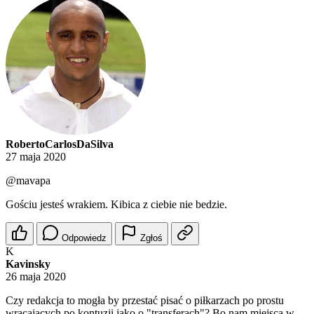
RobertoCarlosDaSilva
27 maja 2020
@mavapa
Gościu jesteś wrakiem. Kibica z ciebie nie bedzie.
Odpowiedz
Zgłoś
K
Kavinsky
26 maja 2020
Czy redakcja to mogła by przestać pisać o piłkarzach po prostu
wracajacych po kontuzji jako o "transferach"? Bo nam miejsca w