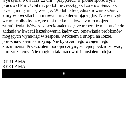
wytrzymał wówczas 22 dni – przyp.red.) w pionie sportowym
pracował Pirri. Ufał mi, podobnie zresztą jak Lorenzo Sanz, tak
przynajmniej mi się wydaje. W klubie był jednak również Onieva,
który w kwestiach sportowych miał decydujący głos. Nie wierzył
we mnie albo był zły, że nikt nie konsultował z nim mojego
zatrudnienia. Wówczas przekonałem się, że trener nie miał wiele do
gadania w kwestii kształtowania kadry czy omawiania problemów
mogących wyniknąć w zespole. Wróciłem z urlopu na Ibizie,
porozmawiałem z drużyną. Nie było żadnego wzajemnego
zrozumienia. Przekazałem podopiecznym, że lepiej będzie zerwać,
nim zaczniemy. Nie mogłem tak pracować i musiałem odejść.
REKLAMA
REKLAMA
Play