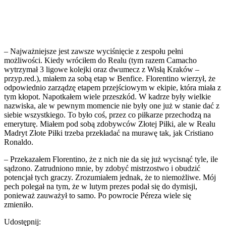
– Najważniejsze jest zawsze wyciśnięcie z zespołu pełni
możliwości. Kiedy wróciłem do Realu (tym razem Camacho
wytrzymał 3 ligowe kolejki oraz dwumecz z Wisłą Kraków –
przyp.red.), miałem za sobą etap w Benfice. Florentino wierzył, że
odpowiednio zarządzę etapem przejściowym w ekipie, która miała z
tym kłopot. Napotkałem wiele przeszkód. W kadrze były wielkie
nazwiska, ale w pewnym momencie nie były one już w stanie dać z
siebie wszystkiego. To było coś, przez co piłkarze przechodzą na
emeryturę. Miałem pod sobą zdobywców Złotej Piłki, ale w Realu
Madryt Złote Piłki trzeba przekładać na murawę tak, jak Cristiano
Ronaldo.
– Przekazałem Florentino, że z nich nie da się już wycisnąć tyle, ile
sądzono. Zatrudniono mnie, by zdobyć mistrzostwo i obudzić
potencjał tych graczy. Zrozumiałem jednak, że to niemożliwe. Mój
pech polegał na tym, że w lutym prezes podał się do dymisji,
ponieważ zauważył to samo. Po powrocie Péreza wiele się
zmieniło.
Udostępnij: