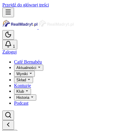
Przejdź do głównej treści
1
Zaloguj
Café Bernabéu
Aktualności
Wyniki
Skład
Kontuzje
Klub
Historia
Podcast