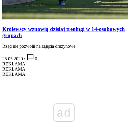
Królewscy wznowią dzisiaj treningi w 14-osobowych
grupach
Rząd nie pozwolił na zajęcia drużynowe
25.05.2020
•
0
REKLAMA
REKLAMA
REKLAMA
ad