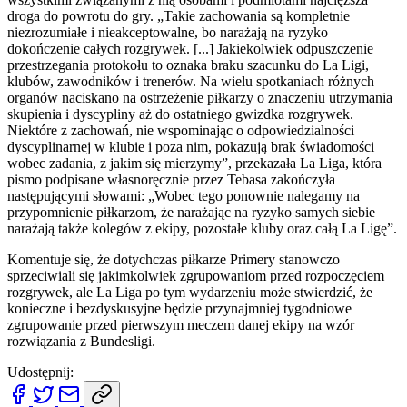
droga do powrotu do gry. „Takie zachowania są kompletnie
niezrozumiałe i nieakceptowalne, bo narażają na ryzyko
dokończenie całych rozgrywek. [...] Jakiekolwiek odpuszczenie
przestrzegania protokołu to oznaka braku szacunku do La Ligi,
klubów, zawodników i trenerów. Na wielu spotkaniach różnych
organów naciskano na ostrzeżenie piłkarzy o znaczeniu utrzymania
skupienia i dyscypliny aż do ostatniego gwizdka rozgrywek.
Niektóre z zachowań, nie wspominając o odpowiedzialności
dyscyplinarnej w klubie i poza nim, pokazują brak świadomości
wobec zadania, z jakim się mierzymy”, przekazała La Liga, która
pismo podpisane własnoręcznie przez Tebasa zakończyła
następującymi słowami: „Wobec tego ponownie nalegamy na
przypomnienie piłkarzom, że narażając na ryzyko samych siebie
narażają także kolegów z ekipy, pozostałe kluby oraz całą La Ligę”.
Komentuje się, że dotychczas piłkarze Primery stanowczo
sprzeciwiali się jakimkolwiek zgrupowaniom przed rozpoczęciem
rozgrywek, ale La Liga po tym wydarzeniu może stwierdzić, że
konieczne i bezdyskusyjne będzie przynajmniej tygodniowe
zgrupowanie przed pierwszym meczem danej ekipy na wzór
rozwiązania z Bundesligi.
Udostępnij: