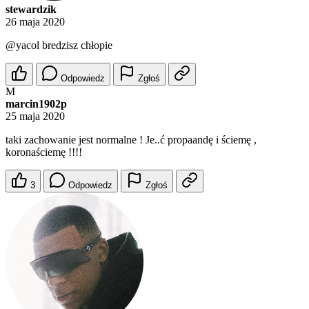
stewardzik
26 maja 2020
@yacol
bredzisz chłopie
Odpowiedz
Zgłoś
M
marcin1902p
25 maja 2020
taki zachowanie jest normalne ! Je..ć propaandę i ściemę ,
koronaściemę !!!!
3
Odpowiedz
Zgłoś