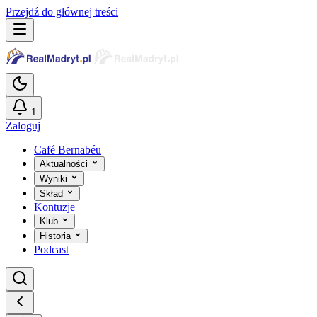
Przejdź do głównej treści
1
Zaloguj
Café Bernabéu
Aktualności
Wyniki
Skład
Kontuzje
Klub
Historia
Podcast