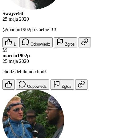
Swayze94
25 maja 2020
@marcin1902p
i Ciebie !!!!
1
Odpowiedz
Zgłoś
M
marcin1902p
25 maja 2020
chodź debilu no chodź
Odpowiedz
Zgłoś