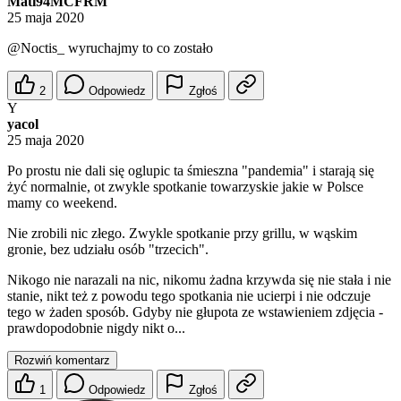
Mati94MCFRM
25 maja 2020
@Noctis_
wyruchajmy to co zostało
2
Odpowiedz
Zgłoś
Y
yacol
25 maja 2020
Po prostu nie dali się oglupic ta śmieszna "pandemia" i starają się
żyć normalnie, ot zwykle spotkanie towarzyskie jakie w Polsce
mamy co weekend.
Nie zrobili nic złego. Zwykle spotkanie przy grillu, w wąskim
gronie, bez udziału osób "trzecich".
Nikogo nie narazali na nic, nikomu żadna krzywda się nie stała i nie
stanie, nikt też z powodu tego spotkania nie ucierpi i nie odczuje
tego w żaden sposób. Gdyby nie głupota ze wstawieniem zdjęcia -
prawdopodobnie nigdy nikt o...
Rozwiń komentarz
1
Odpowiedz
Zgłoś