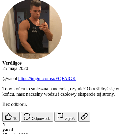
Verdiigos
25 maja 2020
@yacol
https://imgur.com/a/FQFAtGK
To w końcu to śmieszna pandemia, czy nie? Określiłbyś się w
końcu, nasz naczelny wodzu i czołowy ekspercie tej strony.
Bez odbioru.
10
Odpowiedz
Zgłoś
Y
yacol