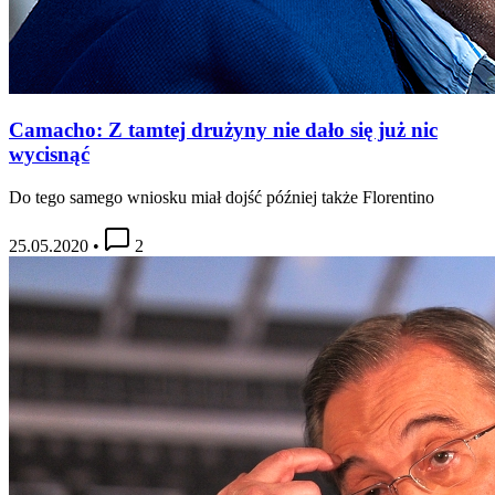
Camacho: Z tamtej drużyny nie dało się już nic
wycisnąć
Do tego samego wniosku miał dojść później także Florentino
25.05.2020
•
2