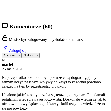
Komentarze
(60)
Musisz być zalogowany, aby dodać komentarz.
Zaloguj się
Najnowsze
Najlepsze
M
marfel
25 maja 2020
Napiszę krótko- skoro kluby i piłkarze chcą dograć ligę( a tym
samym liczyć na lepsze wpływy do kasy) to każdemu powinno
zależeć na tym by przestrzegać protokołu.
Ustalono jakieś zasady i trzeba się teraz tego trzymać. Oni złamali
regulamin więc sprawa jest oczywista. Doskonale wiedzą że tak to
nie powinno wyglądać bo już każdy skulił uszy i powiedział że to
się nie powtórzy.