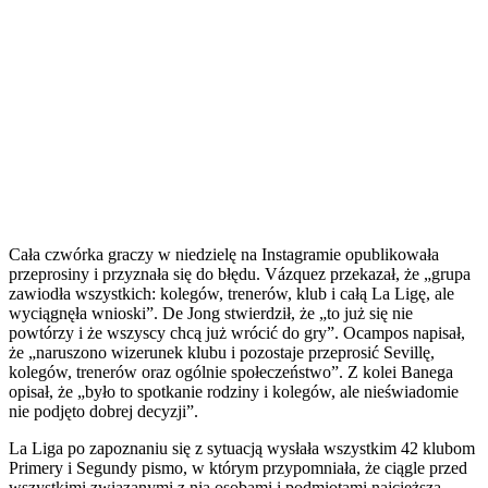
Cała czwórka graczy w niedzielę na Instagramie opublikowała
przeprosiny i przyznała się do błędu. Vázquez przekazał, że „grupa
zawiodła wszystkich: kolegów, trenerów, klub i całą La Ligę, ale
wyciągnęła wnioski”. De Jong stwierdził, że „to już się nie
powtórzy i że wszyscy chcą już wrócić do gry”. Ocampos napisał,
że „naruszono wizerunek klubu i pozostaje przeprosić Sevillę,
kolegów, trenerów oraz ogólnie społeczeństwo”. Z kolei Banega
opisał, że „było to spotkanie rodziny i kolegów, ale nieświadomie
nie podjęto dobrej decyzji”.
La Liga po zapoznaniu się z sytuacją wysłała wszystkim 42 klubom
Primery i Segundy pismo, w którym przypomniała, że ciągle przed
wszystkimi związanymi z nią osobami i podmiotami najcięższa