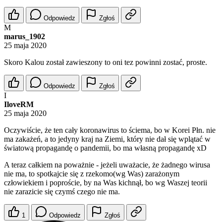
Odpowiedz
Zgłoś
M
marus_1902
25 maja 2020
Skoro Kalou został zawieszony to oni tez powinni zostać, proste.
Odpowiedz
Zgłoś
I
IloveRM
25 maja 2020
Oczywiście, że ten cały koronawirus to ściema, bo w Korei Płn. nie
ma zakażeń, a to jedyny kraj na Ziemi, który nie dał się wplątać w
światową propagandę o pandemii, bo ma własną propagandę xD
A teraz całkiem na poważnie - jeżeli uważacie, że żadnego wirusa
nie ma, to spotkajcie się z rzekomo(wg Was) zarażonym
człowiekiem i poproście, by na Was kichnął, bo wg Waszej teorii
nie zarazicie się czymś czego nie ma.
1
Odpowiedz
Zgłoś