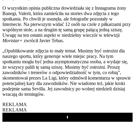
O wszystkim opinia publiczna dowiedziała się z Instagrama żony
Banegi, Valerii, która zamieściła na stories dwa zdjęcia z tego
spotkania. Po chwili je usunęła, ale fotografie pozostały w
Internecie. Na pierwszym widać 12 osób na czele z piłkarzami przy
wspólnym stole, a na drugim tę samą grupę palącą jedną sziszę.
Uwagę na ten ostatni aspekt w niedzielny wieczór w telewizji
Movistar+
zwrócił Javier Tebas.
„Opublikowanie zdjęcia to mały temat. Musimy być ostrożni dla
naszego sportu, który generuje wiele miejsc pracy. Na tym
spotkaniu mogła być jedna asymptomatyczna osoba, a wydaje się,
że wszyscy palili tę samą sziszę. Musimy być ostrożni. Proszę
zawodników i trenerów o odpowiedzialność w tym, co robią”,
skomentował prezes La Ligi, który odmówił komentarza w sprawie
potencjalnej kary dla zawodników. Nie wiadomo też, jakie kroki
podejmie sama Sevilla. Jej zawodnicy po wolnej niedzieli dzisiaj
wracają do treningów.
REKLAMA
REKLAMA
Play