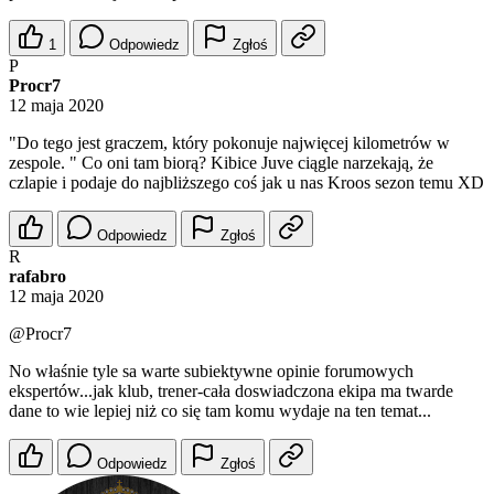
1
Odpowiedz
Zgłoś
P
Procr7
12 maja 2020
"Do tego jest graczem, który pokonuje najwięcej kilometrów w
zespole. " Co oni tam biorą? Kibice Juve ciągle narzekają, że
czlapie i podaje do najbliższego coś jak u nas Kroos sezon temu XD
Odpowiedz
Zgłoś
R
rafabro
12 maja 2020
@Procr7
No właśnie tyle sa warte subiektywne opinie forumowych
ekspertów...jak klub, trener-cała doswiadczona ekipa ma twarde
dane to wie lepiej niż co się tam komu wydaje na ten temat...
Odpowiedz
Zgłoś