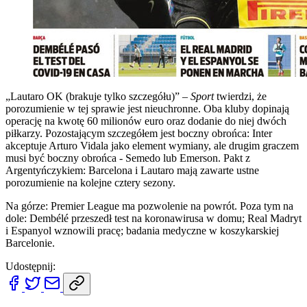
„Lautaro OK (brakuje tylko szczegółu)” –
Sport
twierdzi, że
porozumienie w tej sprawie jest nieuchronne. Oba kluby dopinają
operację na kwotę 60 milionów euro oraz dodanie do niej dwóch
piłkarzy. Pozostającym szczegółem jest boczny obrońca: Inter
akceptuje Arturo Vidala jako element wymiany, ale drugim graczem
musi być boczny obrońca - Semedo lub Emerson. Pakt z
Argentyńczykiem: Barcelona i Lautaro mają zawarte ustne
porozumienie na kolejne cztery sezony.
Na górze: Premier League ma pozwolenie na powrót. Poza tym na
dole: Dembélé przeszedł test na koronawirusa w domu; Real Madryt
i Espanyol wznowili pracę; badania medyczne w koszykarskiej
Barcelonie.
Udostępnij: