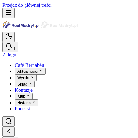
Przejdź do głównej treści
1
Zaloguj
Café Bernabéu
Aktualności
Wyniki
Skład
Kontuzje
Klub
Historia
Podcast