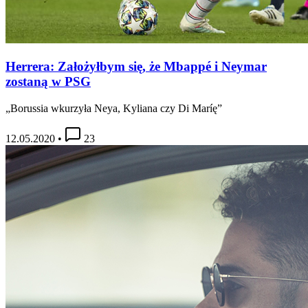
Herrera: Założyłbym się, że Mbappé i Neymar
zostaną w PSG
„Borussia wkurzyła Neya, Kyliana czy Di Maríę”
12.05.2020
•
23