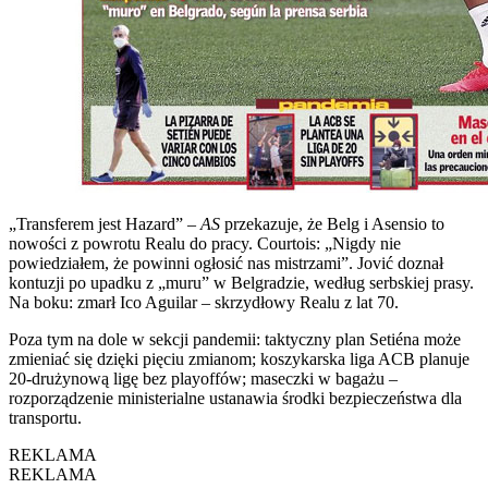
„Transferem jest Hazard” –
AS
przekazuje, że Belg i Asensio to
nowości z powrotu Realu do pracy. Courtois: „Nigdy nie
powiedziałem, że powinni ogłosić nas mistrzami”. Jović doznał
kontuzji po upadku z „muru” w Belgradzie, według serbskiej prasy.
Na boku: zmarł Ico Aguilar – skrzydłowy Realu z lat 70.
Poza tym na dole w sekcji pandemii: taktyczny plan Setiéna może
zmieniać się dzięki pięciu zmianom; koszykarska liga ACB planuje
20-drużynową ligę bez playoffów; maseczki w bagażu –
rozporządzenie ministerialne ustanawia środki bezpieczeństwa dla
transportu.
REKLAMA
REKLAMA