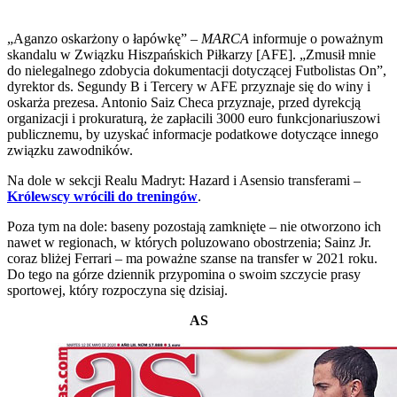
„Aganzo oskarżony o łapówkę” –
MARCA
informuje o poważnym
skandalu w Związku Hiszpańskich Piłkarzy [AFE]. „Zmusił mnie
do nielegalnego zdobycia dokumentacji dotyczącej Futbolistas On”,
dyrektor ds. Segundy B i Tercery w AFE przyznaje się do winy i
oskarża prezesa. Antonio Saiz Checa przyznaje, przed dyrekcją
organizacji i prokuraturą, że zapłacili 3000 euro funkcjonariuszowi
publicznemu, by uzyskać informacje podatkowe dotyczące innego
związku zawodników.
Na dole w sekcji Realu Madryt: Hazard i Asensio transferami –
Królewscy wrócili do treningów
.
Poza tym na dole: baseny pozostają zamknięte – nie otworzono ich
nawet w regionach, w których poluzowano obostrzenia; Sainz Jr.
coraz bliżej Ferrari – ma poważne szanse na transfer w 2021 roku.
Do tego na górze dziennik przypomina o swoim szczycie prasy
sportowej, który rozpoczyna się dzisiaj.
AS