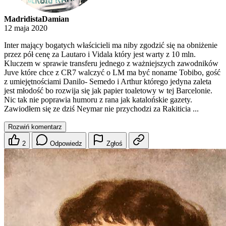
MadridistaDamian
12 maja 2020
Inter mający bogatych właścicieli ma niby zgodzić się na obniżenie
przez pół cenę za Lautaro i Vidala który jest warty z 10 mln.
Kluczem w sprawie transferu jednego z ważniejszych zawodników
Juve które chce z CR7 walczyć o LM ma być noname Tobibo, gość
z umiejętnościami Danilo- Semedo i Arthur którego jedyna zaleta
jest młodość bo rozwija się jak papier toaletowy w tej Barcelonie.
Nic tak nie poprawia humoru z rana jak katalońskie gazety.
Zawiodłem się ze dziś Neymar nie przychodzi za Rakiticia ...
Rozwiń komentarz
2
Odpowiedz
Zgłoś