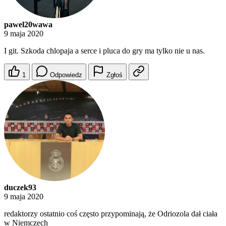
pawel20wawa
9 maja 2020
I git. Szkoda chlopaja a serce i pluca do gry ma tylko nie u nas.
1
Odpowiedz
Zgłoś
duczek93
9 maja 2020
redaktorzy ostatnio coś często przypominają, że Odriozola dał ciała
w Niemczech