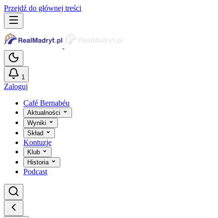
Przejdź do głównej treści
1
Zaloguj
Café Bernabéu
Aktualności
Wyniki
Skład
Kontuzje
Klub
Historia
Podcast