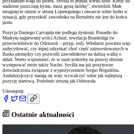
przykładam wagi do plotek. Sevilla to jednak wielki klub. Kiedy na
stadionie puszczają hymn, masz gęsią skórkę”, stwierdził. Małe
mrugnięcie okiem w stronę Lopeteguiego i otwarcie sobie furtki w
sytuacji, gdy przyszłość zawodnika na Bernabéu nie jest do końca
jasna.
Pozycja Daniego Carvajala nie podlega dyskusji. Ponadto do
Madrytu najpewniej wróci Achraf, rewelacja Bundesligi (w
przeciwieństwie do Odriozoli – przyp. red). Włodarze powinni więc
zadecydować, czy lepiej odzyskać choć część zainwestowanych w
Baska pieniędzy czy pozwolić zawodnikowi na dalszą walkę o
skład. Warto wspomnieć, że w razie potrzeby na prawej obronie
występować może także Nacho. Sevilla ma już pozytywne
doświadczenia związane z wypożyczeniem Sergio Reguilóna.
Andaluzyjczycy starają się więc wywalczyć sobie jak najlepszą
pozycję startową. Podobnie zresztą jak Odriozola.
Udostępnij:
Ostatnie aktualności