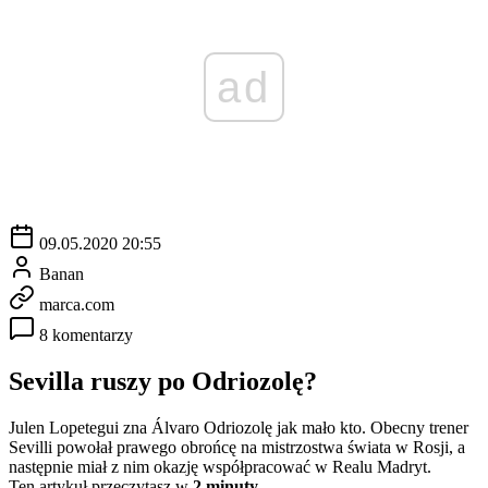
ad
09.05.2020 20:55
Banan
marca.com
8 komentarzy
Sevilla ruszy po Odriozolę?
Julen Lopetegui zna Álvaro Odriozolę jak mało kto. Obecny trener
Sevilli powołał prawego obrońcę na mistrzostwa świata w Rosji, a
następnie miał z nim okazję współpracować w Realu Madryt.
Ten artykuł przeczytasz w
2 minuty.