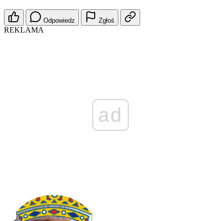
Odpowiedz
Zgłoś
REKLAMA
ad