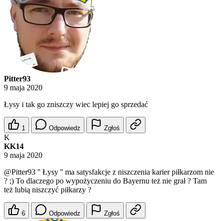
Pitter93
9 maja 2020
Łysy i tak go zniszczy wiec lepiej go sprzedać
1
Odpowiedz
Zgłoś
K
KK14
9 maja 2020
@Pitter93
'' Łysy '' ma satysfakcje z niszczenia karier piłkarzom nie
? ;) To dlaczego po wypożyczeniu do Bayernu też nie grał ? Tam
też lubią niszczyć piłkarzy ?
6
Odpowiedz
Zgłoś