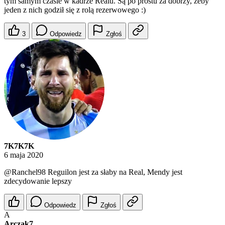
tym samym czasie w kadrze Realu. Są po prostu za dobrzy, żeby
jeden z nich godził się z rolą rezerwowego :)
3
Odpowiedz
Zgłoś
7K7K7K
6 maja 2020
@Ranchel98
Reguilon jest za słaby na Real, Mendy jest
zdecydowanie lepszy
Odpowiedz
Zgłoś
A
Arczak7