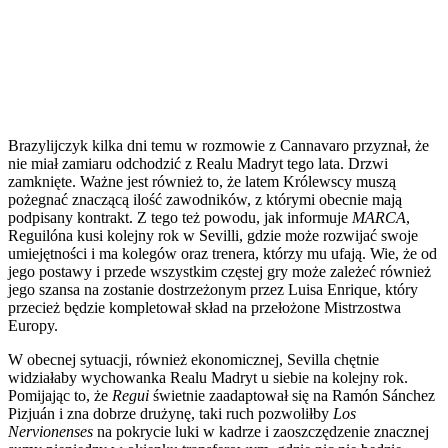
Brazylijczyk kilka dni temu w rozmowie z Cannavaro przyznał, że
nie miał zamiaru odchodzić z Realu Madryt tego lata. Drzwi
zamknięte. Ważne jest również to, że latem Królewscy muszą
pożegnać znaczącą ilość zawodników, z którymi obecnie mają
podpisany kontrakt. Z tego też powodu, jak informuje
MARCA
,
Reguilóna kusi kolejny rok w Sevilli, gdzie może rozwijać swoje
umiejętności i ma kolegów oraz trenera, którzy mu ufają. Wie, że od
jego postawy i przede wszystkim częstej gry może zależeć również
jego szansa na zostanie dostrzeżonym przez Luisa Enrique, który
przecież będzie kompletował skład na przełożone Mistrzostwa
Europy.
W obecnej sytuacji, również ekonomicznej, Sevilla chętnie
widziałaby wychowanka Realu Madryt u siebie na kolejny rok.
Pomijając to, że
Regui
świetnie zaadaptował się na Ramón Sánchez
Pizjuán i zna dobrze drużynę, taki ruch pozwoliłby
Los
Nervionenses
na pokrycie luki w kadrze i zaoszczędzenie znacznej