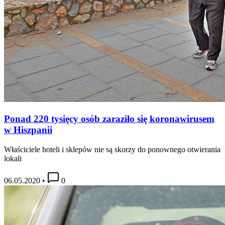
Ponad 220 tysięcy osób zaraziło się koronawirusem
w Hiszpanii
Właściciele hoteli i sklepów nie są skorzy do ponownego otwierania
lokali
06.05.2020
•
0