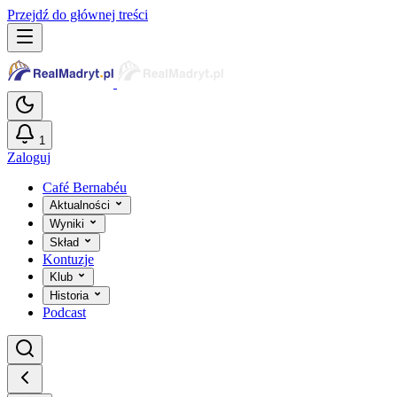
Przejdź do głównej treści
1
Zaloguj
Café Bernabéu
Aktualności
Wyniki
Skład
Kontuzje
Klub
Historia
Podcast