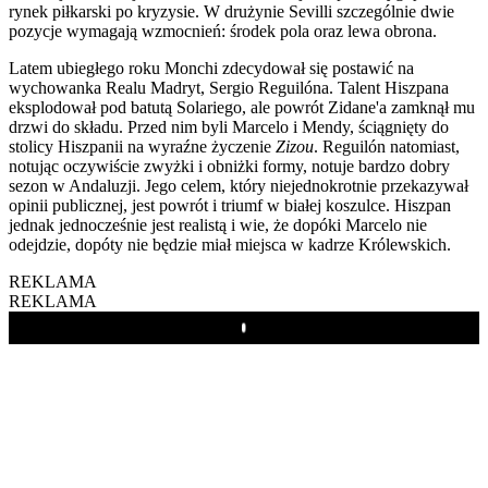
rynek piłkarski po kryzysie. W drużynie Sevilli szczególnie dwie
pozycje wymagają wzmocnień: środek pola oraz lewa obrona.
Latem ubiegłego roku Monchi zdecydował się postawić na
wychowanka Realu Madryt, Sergio Reguilóna. Talent Hiszpana
eksplodował pod batutą Solariego, ale powrót Zidane'a zamknął mu
drzwi do składu. Przed nim byli Marcelo i Mendy, ściągnięty do
stolicy Hiszpanii na wyraźne życzenie
Zizou
. Reguilón natomiast,
notując oczywiście zwyżki i obniżki formy, notuje bardzo dobry
sezon w Andaluzji. Jego celem, który niejednokrotnie przekazywał
opinii publicznej, jest powrót i triumf w białej koszulce. Hiszpan
jednak jednocześnie jest realistą i wie, że dopóki Marcelo nie
odejdzie, dopóty nie będzie miał miejsca w kadrze Królewskich.
REKLAMA
REKLAMA
Play