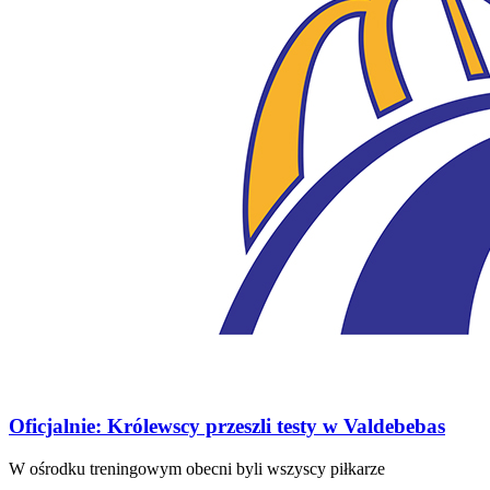
Oficjalnie: Królewscy przeszli testy w Valdebebas
W ośrodku treningowym obecni byli wszyscy piłkarze