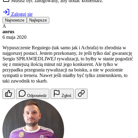
Musisz być zalogowany, aby dodać komentarz.
Zaloguj się
Najnowsze
Najlepsze
A
aorus
6 maja 2020
Wypuszczenie Reguiego (tak samo jak i Achrafa) to zbrodnia w
najgorszej postaci. Jestem przekonany, że jeśli tylko dać gwarancję
Sergio SPRAWIEDLIWEJ rywalizacji, to byłby w stanie pogodzić
się z mniejszą ilością minut niż jego konkurent. Ale tylko w
przypadku przegrania rywalizacji na boisku, a nie w poziomie
sympatii u trenera. Nawet jeśli miałby być tylko zmiennikiem, to
taki zawodnik to skarb.
Odpowiedz
Zgłoś