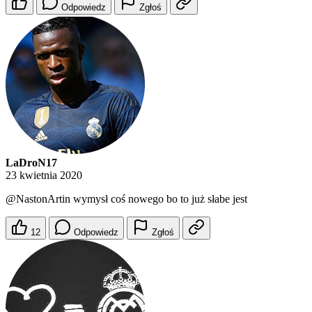
Odpowiedz
Zgłoś
LaDroN17
23 kwietnia 2020
@NastonArtin
wymysł coś nowego bo to już słabe jest
12
Odpowiedz
Zgłoś