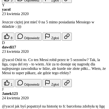
3
Odpowiedz
Zgłoś
Y
yacol
23 kwietnia 2020
Jeszcze ciężej jest mieć 0 na 5 mimo posiadania Messiego w
składzie :-)))
8
Odpowiedz
Zgłoś
D
dawdi17
23 kwietnia 2020
@yacol
Otóż to. Co ten Messi robił przez te 5 sezonów? Tak, la
liga, copa del rey - to wiem. Ale za to dostaje się nagrodę dla
najlepszego zawodnika w lidze, ale kurde nie złote piłki... Wiem, że
Messi to super piłkarz, ale gdzie tego efekty?
1
Odpowiedz
Zgłoś
J
Janek123
24 kwietnia 2020
@yacol
jak byś popatrzył na historię to fc barcelona zdobyła tę ligę