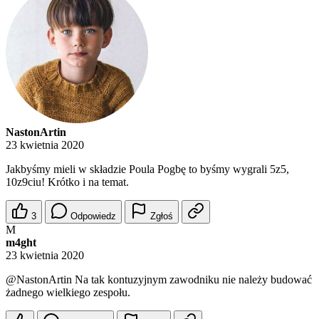
NastonArtin
23 kwietnia 2020
Jakbyśmy mieli w składzie Poula Pogbę to byśmy wygrali 5z5,
10z9ciu! Krótko i na temat.
3
Odpowiedz
Zgłoś
M
m4ght
23 kwietnia 2020
@NastonArtin
Na tak kontuzyjnym zawodniku nie należy budować
żadnego wielkiego zespołu.