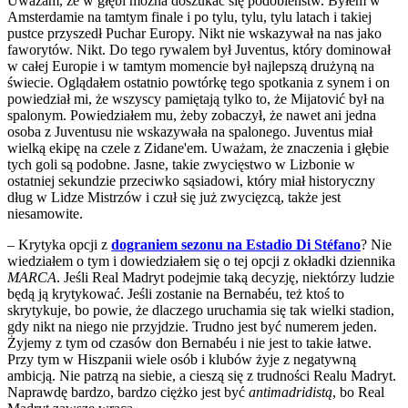
Uważam, że w głębi można doszukać się podobieństw. Byłem w
Amsterdamie na tamtym finale i po tylu, tylu, tylu latach i takiej
pustce przyszedł Puchar Europy. Nikt nie wskazywał na nas jako
faworytów. Nikt. Do tego rywalem był Juventus, który dominował
w całej Europie i w tamtym momencie był najlepszą drużyną na
świecie. Oglądałem ostatnio powtórkę tego spotkania z synem i on
powiedział mi, że wszyscy pamiętają tylko to, że Mijatović był na
spalonym. Powiedziałem mu, żeby zobaczył, że nawet ani jedna
osoba z Juventusu nie wskazywała na spalonego. Juventus miał
wielką ekipę na czele z Zidane'em. Uważam, że znaczenia i głębie
tych goli są podobne. Jasne, takie zwycięstwo w Lizbonie w
ostatniej sekundzie przeciwko sąsiadowi, który miał historyczny
dług w Lidze Mistrzów i czuł się już zwycięzcą, także jest
niesamowite.
– Krytyka opcji z
dograniem sezonu na Estadio Di Stéfano
? Nie
wiedziałem o tym i dowiedziałem się o tej opcji z okładki dziennika
MARCA
. Jeśli Real Madryt podejmie taką decyzję, niektórzy ludzie
będą ją krytykować. Jeśli zostanie na Bernabéu, też ktoś to
skrytykuje, bo powie, że dlaczego uruchamia się tak wielki stadion,
gdy nikt na niego nie przyjdzie. Trudno jest być numerem jeden.
Żyjemy z tym od czasów don Bernabéu i nie jest to takie łatwe.
Przy tym w Hiszpanii wiele osób i klubów żyje z negatywną
ambicją. Nie patrzą na siebie, a cieszą się z trudności Realu Madryt.
Naprawdę bardzo, bardzo ciężko jest być
antimadridistą
, bo Real