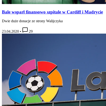
Bale wsparł finansowo szpitale w Cardiff i Madrycie
Dwie duże donacje ze strony Walijczyka
23.04.2020
•
29