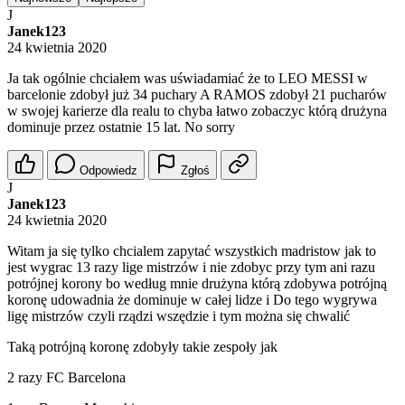
J
Janek123
24 kwietnia 2020
Ja tak ogólnie chciałem was uświadamiać że to LEO MESSI w
barcelonie zdobył już 34 puchary A RAMOS zdobył 21 pucharów
w swojej karierze dla realu to chyba łatwo zobaczyc którą drużyna
dominuje przez ostatnie 15 lat. No sorry
Odpowiedz
Zgłoś
J
Janek123
24 kwietnia 2020
Witam ja się tylko chcialem zapytać wszystkich madristow jak to
jest wygrac 13 razy lige mistrzów i nie zdobyc przy tym ani razu
potrójnej korony bo według mnie drużyna którą zdobywa potrójną
koronę udowadnia że dominuje w całej lidze i Do tego wygrywa
ligę mistrzów czyli rządzi wszędzie i tym można się chwalić
Taką potrójną koronę zdobyły takie zespoły jak
2 razy FC Barcelona