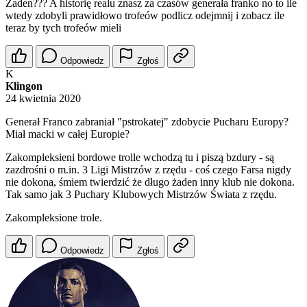
Żaden??? A historię realu znasz za czasów generała franko no to ile
wtedy zdobyli prawidłowo trofeów podlicz odejmnij i zobacz ile
teraz by tych trofeów mieli
Odpowiedz
Zgłoś
K
Klingon
24 kwietnia 2020
Generał Franco zabraniał "pstrokatej" zdobycie Pucharu Europy?
Miał macki w całej Europie?
Zakompleksieni bordowe trolle wchodzą tu i piszą bzdury - są
zazdrośni o m.in. 3 Ligi Mistrzów z rzędu - coś czego Farsa nigdy
nie dokona, śmiem twierdzić że długo żaden inny klub nie dokona.
Tak samo jak 3 Puchary Klubowych Mistrzów Świata z rzędu.
Zakompleksione trole.
Odpowiedz
Zgłoś