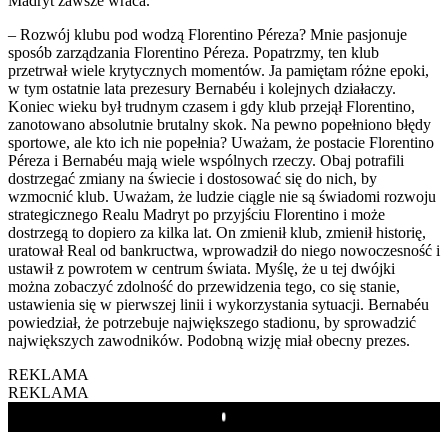
Madryt zawsze wraca.
– Rozwój klubu pod wodzą Florentino Péreza? Mnie pasjonuje
sposób zarządzania Florentino Péreza. Popatrzmy, ten klub
przetrwał wiele krytycznych momentów. Ja pamiętam różne epoki,
w tym ostatnie lata prezesury Bernabéu i kolejnych działaczy.
Koniec wieku był trudnym czasem i gdy klub przejął Florentino,
zanotowano absolutnie brutalny skok. Na pewno popełniono błędy
sportowe, ale kto ich nie popełnia? Uważam, że postacie Florentino
Péreza i Bernabéu mają wiele wspólnych rzeczy. Obaj potrafili
dostrzegać zmiany na świecie i dostosować się do nich, by
wzmocnić klub. Uważam, że ludzie ciągle nie są świadomi rozwoju
strategicznego Realu Madryt po przyjściu Florentino i może
dostrzegą to dopiero za kilka lat. On zmienił klub, zmienił historię,
uratował Real od bankructwa, wprowadził do niego nowoczesność i
ustawił z powrotem w centrum świata. Myślę, że u tej dwójki
można zobaczyć zdolność do przewidzenia tego, co się stanie,
ustawienia się w pierwszej linii i wykorzystania sytuacji. Bernabéu
powiedział, że potrzebuje największego stadionu, by sprowadzić
największych zawodników. Podobną wizję miał obecny prezes.
REKLAMA
REKLAMA
Play