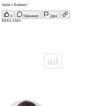
Jazda z Kurłami !
4
Odpowiedz
Zgłoś
REKLAMA
ad