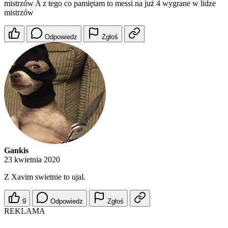
mistrzów A z tego co pamiętam to messi na już 4 wygrane w lidze
mistrzów
Odpowiedz
Zgłoś
Gankis
23 kwietnia 2020
Z Xavim swietnie to ujal.
9
Odpowiedz
Zgłoś
REKLAMA