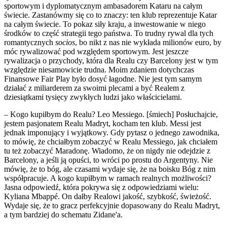
sportowym i dyplomatycznym ambasadorem Kataru na całym
świecie. Zastanówmy się co to znaczy: ten klub reprezentuje Katar
na całym świecie. To pokaz siły kraju, a inwestowanie w niego
środków to część strategii tego państwa. To trudny rywal dla tych
romantycznych
socios
, bo nikt z nas nie wykłada milionów euro, by
móc rywalizować pod względem sportowym. Jest jeszcze
rywalizacja o przychody, która dla Realu czy Barcelony jest w tym
względzie niesamowicie trudna. Moim zdaniem dotychczas
Finansowe Fair Play było dosyć łagodne. Nie jest tym samym
działać z miliarderem za swoimi plecami a być Realem z
dziesiątkami tysięcy zwykłych ludzi jako właścicielami.
– Kogo kupiłbym do Realu? Leo Messiego. [śmiech] Posłuchajcie,
jestem pasjonatem Realu Madryt, kocham ten klub. Messi jest
jednak imponujący i wyjątkowy. Gdy pytasz o jednego zawodnika,
to mówię, że chciałbym zobaczyć w Realu Messiego, jak chciałem
tu też zobaczyć Maradonę. Wiadomo, że on nigdy nie odejdzie z
Barcelony, a jeśli ją opuści, to wróci po prostu do Argentyny. Nie
mówię, że to bóg, ale czasami wydaje się, że na boisku Bóg z nim
współpracuje. A kogo kupiłbym w ramach realnych możliwości?
Jasna odpowiedź, która pokrywa się z odpowiedziami wielu:
Kyliana Mbappé. On dałby Realowi jakość, szybkość, świeżość.
Wydaje się, że to gracz perfekcyjnie dopasowany do Realu Madryt,
a tym bardziej do schematu Zidane'a.