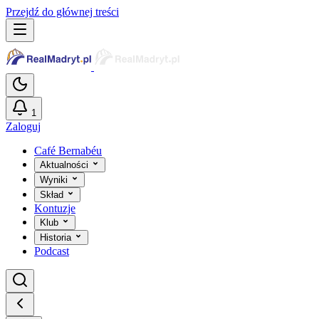
Przejdź do głównej treści
1
Zaloguj
Café Bernabéu
Aktualności
Wyniki
Skład
Kontuzje
Klub
Historia
Podcast