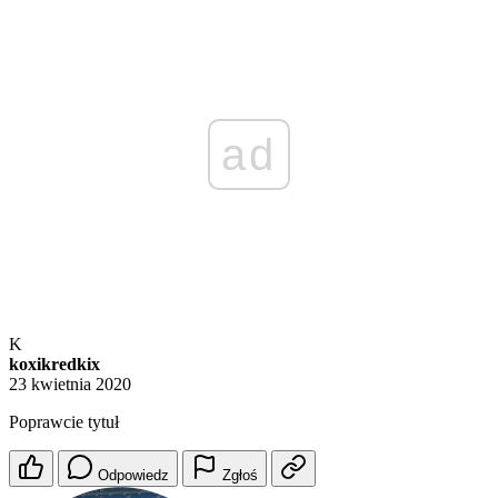
ad
K
koxikredkix
23 kwietnia 2020
Poprawcie tytuł
Odpowiedz
Zgłoś