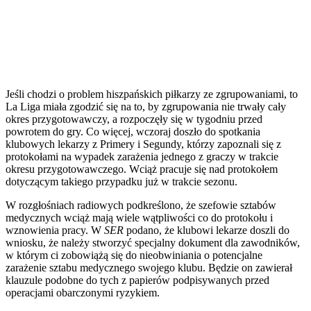
Jeśli chodzi o problem hiszpańskich piłkarzy ze zgrupowaniami, to
La Liga miała zgodzić się na to, by zgrupowania nie trwały cały
okres przygotowawczy, a rozpoczęły się w tygodniu przed
powrotem do gry. Co więcej, wczoraj doszło do spotkania
klubowych lekarzy z Primery i Segundy, którzy zapoznali się z
protokołami na wypadek zarażenia jednego z graczy w trakcie
okresu przygotowawczego. Wciąż pracuje się nad protokołem
dotyczącym takiego przypadku już w trakcie sezonu.
W rozgłośniach radiowych podkreślono, że szefowie sztabów
medycznych wciąż mają wiele wątpliwości co do protokołu i
wznowienia pracy. W
SER
podano, że klubowi lekarze doszli do
wniosku, że należy stworzyć specjalny dokument dla zawodników,
w którym ci zobowiążą się do nieobwiniania o potencjalne
zarażenie sztabu medycznego swojego klubu. Będzie on zawierał
klauzule podobne do tych z papierów podpisywanych przed
operacjami obarczonymi ryzykiem.