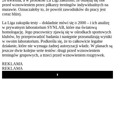
28 kwietnia, a w protokole La Ligi założono, że odbędą się one
przed wznowieniem przez piłkarzy treningów indywidualnych na
murawie. Oznaczałoby to, że powrót zawodników do pracy jest
coraz bliżej.
La Liga zakupiła testy – dokładnie mówi się o 2000 – i ich analizę
w prywatnym laboratorium SYNLAB, które ma światową
homologację. Jego pracownicy zjawią się w ośrodkach sportowych
klubów, by przeprowadzić badania i następnie przeanalizują wyniki
w swoim laboratorium. Podkreśla się, że to całkowicie legalne
działanie, które nie wymaga żadnej autoryzacji władz. W planach są
jeszcze dwie kolejne serie testów: drugi przed wznowieniem
treningów grupowych, a trzeci przed wznowieniem rozgrywek.
REKLAMA
REKLAMA
Play