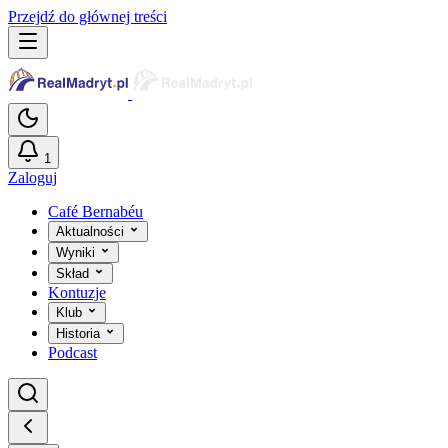
Przejdź do głównej treści
1
Zaloguj
Café Bernabéu
Aktualności
Wyniki
Skład
Kontuzje
Klub
Historia
Podcast