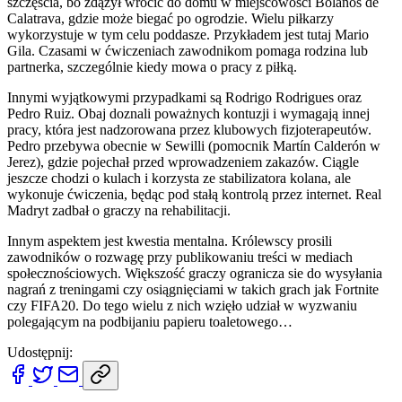
szczęścia, bo zdążył wrócić do domu w miejscowości Bolaños de
Calatrava, gdzie może biegać po ogrodzie. Wielu piłkarzy
wykorzystuje w tym celu poddasze. Przykładem jest tutaj Mario
Gila. Czasami w ćwiczeniach zawodnikom pomaga rodzina lub
partnerka, szczególnie kiedy mowa o pracy z piłką.
Innymi wyjątkowymi przypadkami są Rodrigo Rodrigues oraz
Pedro Ruiz. Obaj doznali poważnych kontuzji i wymagają innej
pracy, która jest nadzorowana przez klubowych fizjoterapeutów.
Pedro przebywa obecnie w Sewilli (pomocnik Martín Calderón w
Jerez), gdzie pojechał przed wprowadzeniem zakazów. Ciągle
jeszcze chodzi o kulach i korzysta ze stabilizatora kolana, ale
wykonuje ćwiczenia, będąc pod stałą kontrolą przez internet. Real
Madryt zadbał o graczy na rehabilitacji.
Innym aspektem jest kwestia mentalna. Królewscy prosili
zawodników o rozwagę przy publikowaniu treści w mediach
społecznościowych. Większość graczy ogranicza sie do wysyłania
nagrań z treningami czy osiągnięciami w takich grach jak Fortnite
czy FIFA20. Do tego wielu z nich wzięło udział w wyzwaniu
polegającym na podbijaniu papieru toaletowego…
Udostępnij: