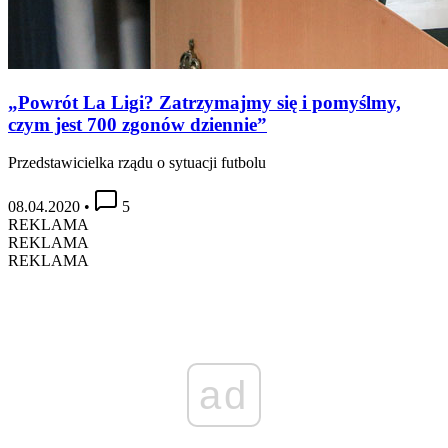
„Powrót La Ligi? Zatrzymajmy się i pomyślmy,
czym jest 700 zgonów dziennie”
Przedstawicielka rządu o sytuacji futbolu
08.04.2020
•
5
REKLAMA
REKLAMA
REKLAMA
ad