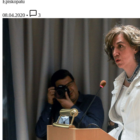
Episkopatu
08.04.2020
•
3