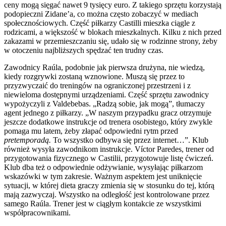
ceny mogą sięgać nawet 9 tysięcy euro. Z takiego sprzętu korzystają
podopieczni Zidane’a, co można często zobaczyć w mediach
społecznościowych. Część piłkarzy Castilli mieszka ciągle z
rodzicami, a większość w blokach mieszkalnych. Kilku z nich przed
zakazami w przemieszczaniu się, udało się w rodzinne strony, żeby
w otoczeniu najbliższych spędzać ten trudny czas.
Zawodnicy Raúla, podobnie jak pierwsza drużyna, nie wiedzą,
kiedy rozgrywki zostaną wznowione. Muszą się przez to
przyzwyczaić do treningów na ograniczonej przestrzeni i z
niewieloma dostępnymi urządzeniami. Część sprzętu zawodnicy
wypożyczyli z Valdebebas. „Radzą sobie, jak mogą”, tłumaczy
agent jednego z piłkarzy. „W naszym przypadku gracz otrzymuje
jeszcze dodatkowe instrukcje od trenera osobistego, który zwykle
pomaga mu latem, żeby złapać odpowiedni rytm przed
pretemporadą.
To wszystko odbywa się przez internet…”. Klub
również wysyła zawodnikom instrukcje. Víctor Paredes, trener od
przygotowania fizycznego w Castilii, przygotowuje listę ćwiczeń.
Klub dba też o odpowiednie odżywianie, wysyłając piłkarzom
wskazówki w tym zakresie. Ważnym aspektem jest uniknięcie
sytuacji, w której dieta graczy zmienia się w stosunku do tej, którą
mają zazwyczaj. Wszystko na odległość jest kontrolowane przez
samego Raúla. Trener jest w ciągłym kontakcie ze wszystkimi
współpracownikami.