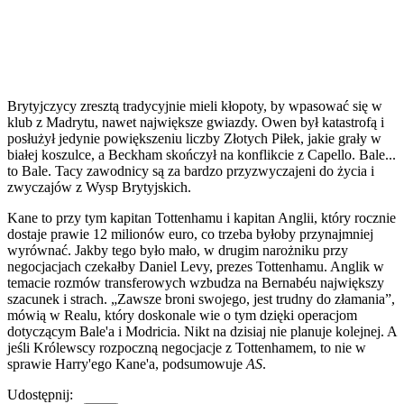
Brytyjczycy zresztą tradycyjnie mieli kłopoty, by wpasować się w
klub z Madrytu, nawet największe gwiazdy. Owen był katastrofą i
posłużył jedynie powiększeniu liczby Złotych Piłek, jakie grały w
białej koszulce, a Beckham skończył na konflikcie z Capello. Bale...
to Bale. Tacy zawodnicy są za bardzo przyzwyczajeni do życia i
zwyczajów z Wysp Brytyjskich.
Kane to przy tym kapitan Tottenhamu i kapitan Anglii, który rocznie
dostaje prawie 12 milionów euro, co trzeba byłoby przynajmniej
wyrównać. Jakby tego było mało, w drugim narożniku przy
negocjacjach czekałby Daniel Levy, prezes Tottenhamu. Anglik w
temacie rozmów transferowych wzbudza na Bernabéu największy
szacunek i strach. „Zawsze broni swojego, jest trudny do złamania”,
mówią w Realu, który doskonale wie o tym dzięki operacjom
dotyczącym Bale'a i Modricia. Nikt na dzisiaj nie planuje kolejnej. A
jeśli Królewscy rozpoczną negocjacje z Tottenhamem, to nie w
sprawie Harry'ego Kane'a, podsumowuje
AS
.
Udostępnij: