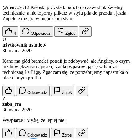
@marco9512
Kiepski przykład. Sancho to zawodnik świetny
technicznie, a nie toporny piłkarz w stylu piła do przodu i jazda.
Zupełnie nie gra w angielskim stylu.
4
Odpowiedz
Zgłoś
U
użytkownik usunięty
30 marca 2020
Kane ma głód bramek i potrafi je zdobywać, ale Anglicy, o czym
już tu większość napisała, rzadko wpasowują się w bardzo
techniczną La Ligę. Zgadzam się, że potrzebujemy napastnika o
nieco innym profilu.
Odpowiedz
Zgłoś
Z
zaba_rm
30 marca 2020
Wyspiarze? Myślę, że lepiej nie.
Odpowiedz
Zgłoś