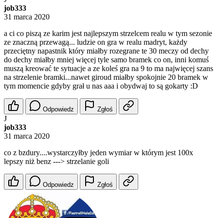
job333
31 marca 2020
a ci co piszą ze karim jest najlepszym strzelcem realu w tym sezonie
ze znaczną przewagą... ludzie on gra w realu madryt, każdy
przeciętny napastnik który miałby rozegrane te 30 meczy od dechy
do dechy miałby mniej więcej tyle samo bramek co on, inni komuś
muszą kreować te sytuacje a ze koleś gra na 9 to ma najwięcej szans
na strzelenie bramki...nawet giroud miałby spokojnie 20 bramek w
tym momencie gdyby grał u nas aaa i obydwaj to są gokarty :D
Odpowiedz
Zgłoś
J
job333
31 marca 2020
co z bzdury....wystarczyłby jeden wymiar w którym jest 100x
lepszy niż benz ---> strzelanie goli
Odpowiedz
Zgłoś