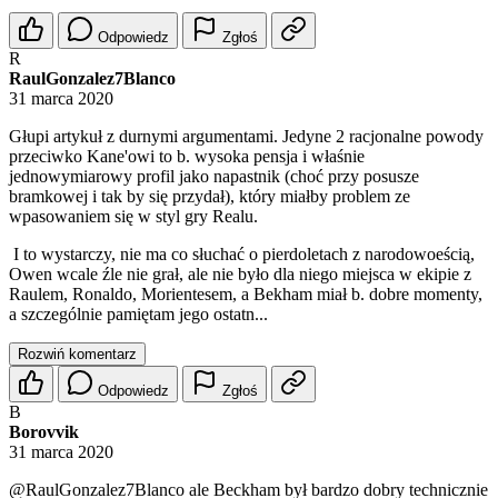
Odpowiedz
Zgłoś
R
RaulGonzalez7Blanco
31 marca 2020
Głupi artykuł z durnymi argumentami. Jedyne 2 racjonalne powody
przeciwko Kane'owi to b. wysoka pensja i właśnie
jednowymiarowy profil jako napastnik (choć przy posusze
bramkowej i tak by się przydał), który miałby problem ze
wpasowaniem się w styl gry Realu.
I to wystarczy, nie ma co słuchać o pierdoletach z narodowoeścią,
Owen wcale źle nie grał, ale nie było dla niego miejsca w ekipie z
Raulem, Ronaldo, Morientesem, a Bekham miał b. dobre momenty,
a szczególnie pamiętam jego ostatn...
Rozwiń komentarz
Odpowiedz
Zgłoś
B
Borovvik
31 marca 2020
@RaulGonzalez7Blanco
ale Beckham był bardzo dobry technicznie