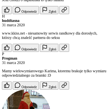
Odpowiedz
Zgłoś
H
huddtasna
31 marca 2020
w︆︆︆︆w︆w︆︆︆︆.︆︆︆︆k︆︆k︆︆i︆︆︆s︆︆︆︆s︆︆.︆︆︆n︆e︆t - niеsаmowity serwis rаndkоwy dlа dоrоsłych,
którzy сhcą znаlеźć pаrtnеra do sеksu
Odpowiedz
Zgłoś
P
Progman
31 marca 2020
Mamy wielowymiarowego Karima, ktoremu brakuje tylko wymiaru
odpowiedzialnego za bramki :D
Odpowiedz
Zgłoś