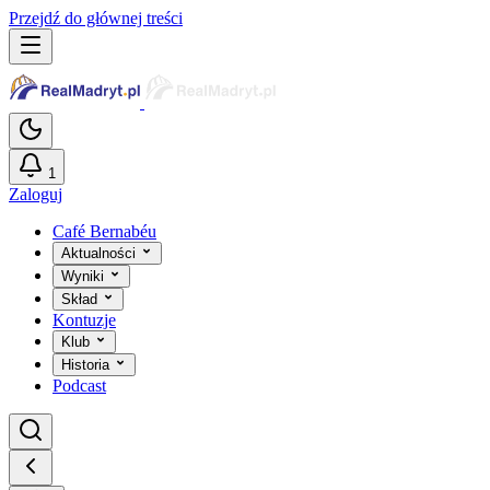
Przejdź do głównej treści
1
Zaloguj
Café Bernabéu
Aktualności
Wyniki
Skład
Kontuzje
Klub
Historia
Podcast