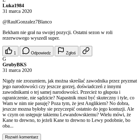
Luka1984
31 marca 2020
@RaulGonzalez7Blanco
Bekham nie grał na swojej pozycji. Ostatni sezon w roli
rezerwowego wyszedl super.
1
Odpowiedz
Zgłoś
G
GrubyBKS
31 marca 2020
Nigdy nie zrozumiem, jak można skreślać zawodnika przez pryzmat
jego narodowości czy jeszcze gorzej, doświadczeń z innymi
zawodnikami o tej samej narodowości. Przecież to głupota i
ograniczenie, nie sądzicie? Napastnik musi być skuteczny i tyle, co
Wam w nim nie pasuję? Poza tym, że jest Anglikiem? No dobra,
jeszcze mozna byłoby sie przyczepić ostatnio do jego kontuzji. Ale
w czym on ustępuje takiemu Lewandowskiemu? Wielu mówi, że
Kane to drewno, to jeżeli Kane to drewno to Lewy podobnie, bo
oba...
Rozwiń komentarz