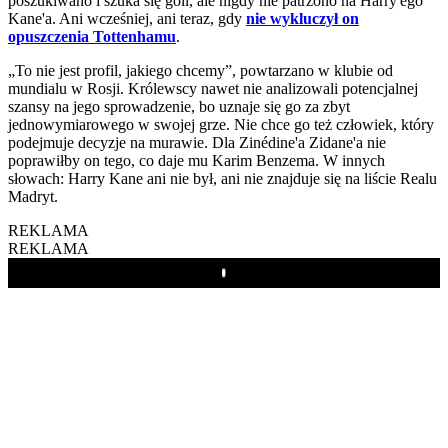
poszukiwano i szuka się goli, ale nigdy nie patrzono na Harry'ego
Kane'a. Ani wcześniej, ani teraz, gdy
nie wykluczył on
opuszczenia Tottenhamu
.
„To nie jest profil, jakiego chcemy”, powtarzano w klubie od
mundialu w Rosji. Królewscy nawet nie analizowali potencjalnej
szansy na jego sprowadzenie, bo uznaje się go za zbyt
jednowymiarowego w swojej grze. Nie chce go też człowiek, który
podejmuje decyzje na murawie. Dla Zinédine'a Zidane'a nie
poprawiłby on tego, co daje mu Karim Benzema. W innych
słowach: Harry Kane ani nie był, ani nie znajduje się na liście Realu
Madryt.
REKLAMA
REKLAMA
Play