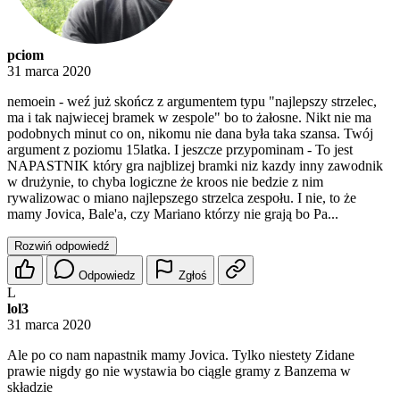
pciom
31 marca 2020
nemoein - weź już skończ z argumentem typu "najlepszy strzelec,
ma i tak najwiecej bramek w zespole" bo to żałosne. Nikt nie ma
podobnych minut co on, nikomu nie dana była taka szansa. Twój
argument z poziomu 15latka. I jeszcze przypominam - To jest
NAPASTNIK który gra najblizej bramki niz kazdy inny zawodnik
w drużynie, to chyba logiczne że kroos nie bedzie z nim
rywalizowac o miano najlepszego strzelca zespołu. I nie, to że
mamy Jovica, Bale'a, czy Mariano którzy nie grają bo Pa...
Rozwiń odpowiedź
Odpowiedz
Zgłoś
L
lol3
31 marca 2020
Ale po co nam napastnik mamy Jovica. Tylko niestety Zidane
prawie nigdy go nie wystawia bo ciągle gramy z Banzema w
składzie