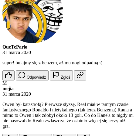
QueTePario
31 marca 2020
super! bujajmy się z benzem, aż mu nogi odpadną :(
Odpowiedz
Zgłoś
M
mejia
31 marca 2020
Owen był katastrofą? Pierwsze słyszę. Real miał w tamtym czasie
fantastycznego Ronaldo i nietykalnego (jak teraz Benzema) Raula a
mimo to Owen i tak zdobył około 13 goli. Co do Kane'a to nigdy mi
nie pasował do Realu zwłaszcza, że ostatnio więcej się leczy niż
gra.