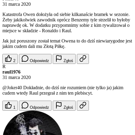
31 marca 2020
Katastrofa Owen dołożyła od siebie kilkanaście bramek w sezonie.
Żeby jakikolwiek zawodnik oprócz Benzemy tyle strzelił to byłoby
naprawdę ok. W dodatku przypomnimy sobie z kim rywalizował o
miejsce w składzie - Ronaldo i Raul.
Jak już poruszony został temat Owena to do dziś niewiarygodne jest
jakim cudem dali mu Złotą Piłkę.
2
Odpowiedz
Zgłoś
R
raul1976
31 marca 2020
@Joker40
Dokładnie, do dziś nie rozumiem (nie tylko ja) jakim
cudem wtedy Raul przegrał z nim ten plebiscyt.
1
Odpowiedz
Zgłoś