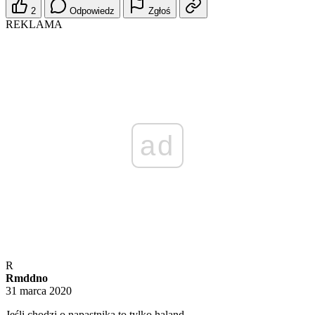
2
Odpowiedz
Zgłoś
REKLAMA
ad
R
Rmddno
31 marca 2020
Jeśli chodzi o napastnika to tylko haland