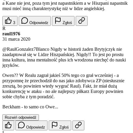
a Kane nie jest, poza tym jest napastnikiem a w Hiszpani napastnik
musi mieć inną charakterystykę niż w lidze angielskiej.
3
Odpowiedz
Zgłoś
R
raul1976
31 marca 2020
@RaulGonzalez7Blanco
Nigdy w historii żaden Brytyjczyk nie
zaadaptował się w Lidze Hiszpańskiej. Nigdy!! To jest po prostu
inna kultura, inna mentalność plus ich wrodzona niechęć do nauki
języków.
Owen?? W Realu zagrał jakieś 50% tego co grał wcześniej - a
przypomnę że przechodził do nas jako zdobywca ZP (niesłusznie
zresztą, bo powinien wtedy wygrać Raul). Fakt, że miał dużą
konkurencję w ataku - no ale najlepszy piłkarz Europy powinien
sobie chyba z tym poradzić.
Beckham - to samo co Owe...
Rozwiń odpowiedź
Odpowiedz
Zgłoś
L