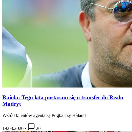
Raiola: Tego lata postaram się o transfer do Realu
Madryt
Wśród klientów agenta są Pogba czy Håland
19.03.2020
•
20