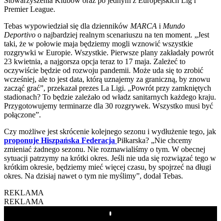
Stowarzyszenia Klubów oraz po jednym z Europejskich Lig i
Premier League.
Tebas wypowiedział się dla dzienników
MARCA
i
Mundo
Deportivo
o najbardziej realnym scenariuszu na ten moment. „Jest
taki, że w połowie maja będziemy mogli wznowić wszystkie
rozgrywki w Europie. Wszystkie. Pierwsze plany zakładały powrót
23 kwietnia, a najgorsza opcja teraz to 17 maja. Zależeć to
oczywiście będzie od rozwoju pandemii. Może uda się to zrobić
wcześniej, ale to jest data, którą uznajemy za graniczną, by znowu
zacząć grać”, przekazał prezes La Ligi. „Powrót przy zamkniętych
stadionach? To będzie zależało od władz sanitarnych każdego kraju.
Przygotowujemy terminarze dla 30 rozgrywek. Wszystko musi być
połączone”.
Czy możliwe jest skrócenie kolejnego sezonu i wydłużenie tego, jak
proponuje Hiszpańska Federacja
Piłkarska? „Nie chcemy
zmieniać żadnego sezonu. Nie rozmawialiśmy o tym. W obecnej
sytuacji patrzymy na krótki okres. Jeśli nie uda się rozwiązać tego w
krótkim okresie, będziemy mieć więcej czasu, by spojrzeć na długi
okres. Na dzisiaj nawet o tym nie myślimy”, dodał Tebas.
REKLAMA
REKLAMA
Play