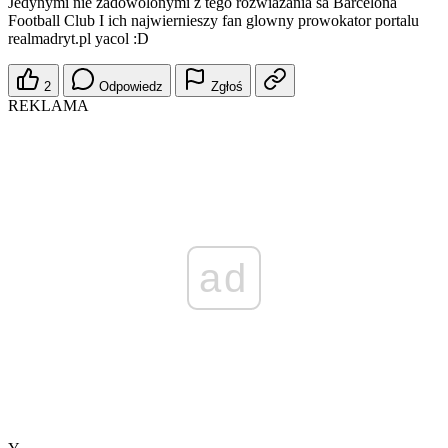
Jedynymi nie zadowolonymi z tego rozwiazania sa Barcelona
Football Club I ich najwiernieszy fan glowny prowokator portalu
realmadryt.pl yacol :D
2
Odpowiedz
Zgłoś
REKLAMA
ad