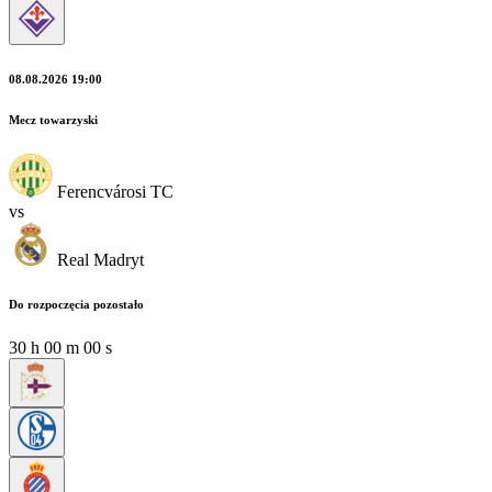
08.08.2026 19:00
Mecz towarzyski
Ferencvárosi TC
vs
Real Madryt
Do rozpoczęcia pozostało
29
h
59
m
58
s