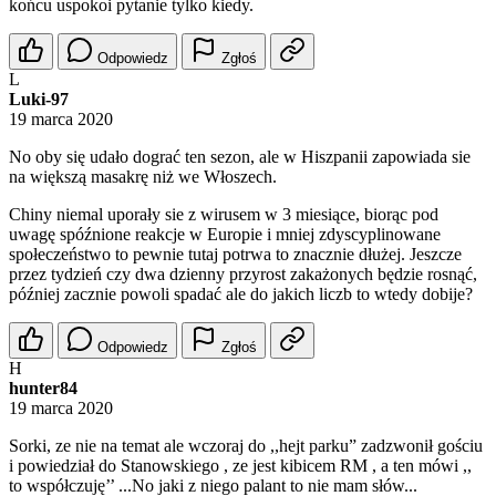
końcu uspokoi pytanie tylko kiedy.
Odpowiedz
Zgłoś
L
Luki-97
19 marca 2020
No oby się udało dograć ten sezon, ale w Hiszpanii zapowiada sie
na większą masakrę niż we Włoszech.
Chiny niemal uporały sie z wirusem w 3 miesiące, biorąc pod
uwagę spóźnione reakcje w Europie i mniej zdyscyplinowane
społeczeństwo to pewnie tutaj potrwa to znacznie dłużej. Jeszcze
przez tydzień czy dwa dzienny przyrost zakażonych będzie rosnąć,
później zacznie powoli spadać ale do jakich liczb to wtedy dobije?
Odpowiedz
Zgłoś
H
hunter84
19 marca 2020
Sorki, ze nie na temat ale wczoraj do ,,hejt parku” zadzwonił gościu
i powiedział do Stanowskiego , ze jest kibicem RM , a ten mówi ,,
to współczuję’’ ...No jaki z niego palant to nie mam słów...