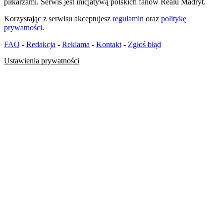
piłkarzami. Serwis jest inicjatywą polskich fanów Realu Madryt.
Korzystając z serwisu akceptujesz
regulamin
oraz
politykę
prywatności
.
FAQ
-
Redakcja
-
Reklama
-
Kontakt
-
Zgłoś błąd
Ustawienia prywatności