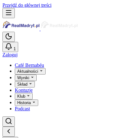
Przejdź do głównej treści
1
Zaloguj
Café Bernabéu
Aktualności
Wyniki
Skład
Kontuzje
Klub
Historia
Podcast