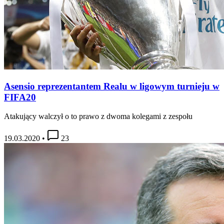
Asensio reprezentantem Realu w ligowym turnieju w
FIFA20
Atakujący walczył o to prawo z dwoma kolegami z zespołu
19.03.2020
•
23