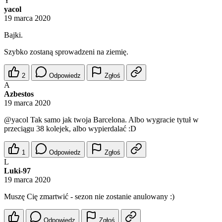
Y
yacol
19 marca 2020
Bajki.
Szybko zostaną sprowadzeni na ziemię.
2
Odpowiedz
Zgłoś
A
Azbestos
19 marca 2020
@yacol
Tak samo jak twoja Barcelona. Albo wygracie tytuł w
przeciągu 38 kolejek, albo wypierdalać :D
1
Odpowiedz
Zgłoś
L
Luki-97
19 marca 2020
Muszę Cię zmartwić - sezon nie zostanie anulowany :)
Odpowiedz
Zgłoś