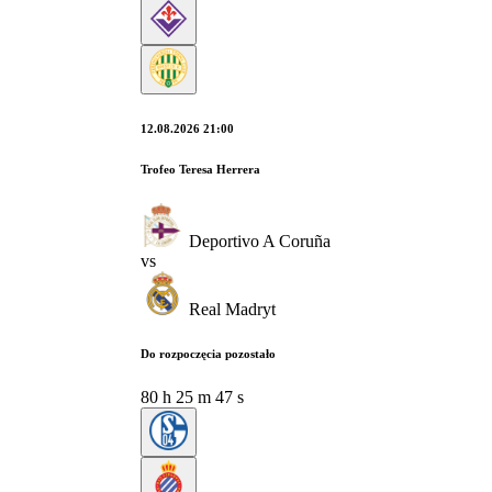
12.08.2026 21:00
Trofeo Teresa Herrera
Deportivo A Coruña
vs
Real Madryt
Do rozpoczęcia pozostało
80
h
25
m
46
s