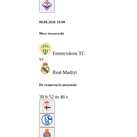
08.08.2026 19:00
Mecz towarzyski
Ferencvárosi TC
vs
Real Madryt
Do rozpoczęcia pozostało
30
h
52
m
45
s