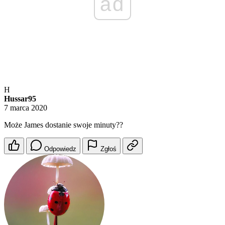
ad
H
Hussar95
7 marca 2020
Może James dostanie swoje minuty??
Odpowiedz
Zgłoś