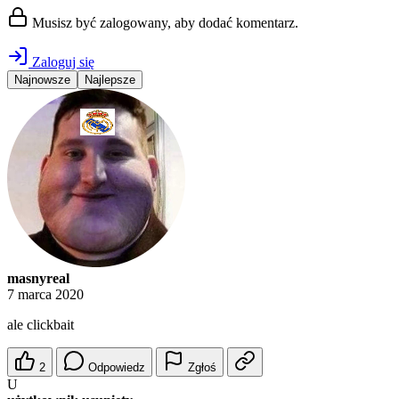
Musisz być zalogowany, aby dodać komentarz.
Zaloguj się
Najnowsze
Najlepsze
masnyreal
7 marca 2020
ale clickbait
2
Odpowiedz
Zgłoś
U