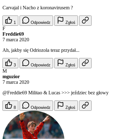
Carvajal i Nacho z koronavirusem ?
1
Odpowiedz
Zgłoś
F
Freddie69
7 marca 2020
Ah, jakby się Odriozola teraz przydał...
3
Odpowiedz
Zgłoś
M
mguzior
7 marca 2020
@Freddie69
Militao & Lucas >>> jeździec bez głowy
8
Odpowiedz
Zgłoś