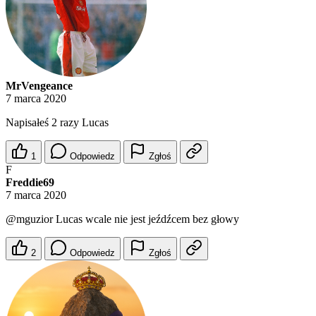
MrVengeance
7 marca 2020
Napisałeś 2 razy Lucas
1
Odpowiedz
Zgłoś
F
Freddie69
7 marca 2020
@mguzior
Lucas wcale nie jest jeźdźcem bez głowy
2
Odpowiedz
Zgłoś