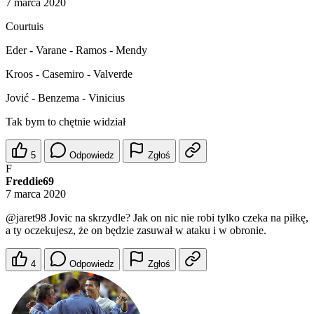
7 marca 2020
Courtuis
Eder - Varane - Ramos - Mendy
Kroos - Casemiro - Valverde
Jović - Benzema - Vinicius
Tak bym to chętnie widział
5
Odpowiedz
Zgłoś
F
Freddie69
7 marca 2020
@jaret98
Jovic na skrzydle? Jak on nic nie robi tylko czeka na piłkę,
a ty oczekujesz, że on będzie zasuwał w ataku i w obronie.
4
Odpowiedz
Zgłoś