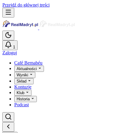
Przejdź do głównej treści
1
Zaloguj
Café Bernabéu
Aktualności
Wyniki
Skład
Kontuzje
Klub
Historia
Podcast