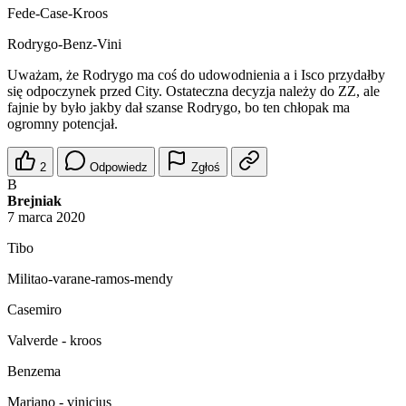
Fede-Case-Kroos
Rodrygo-Benz-Vini
Uważam, że Rodrygo ma coś do udowodnienia a i Isco przydałby
się odpoczynek przed City. Ostateczna decyzja należy do ZZ, ale
fajnie by było jakby dał szanse Rodrygo, bo ten chłopak ma
ogromny potencjał.
2
Odpowiedz
Zgłoś
B
Brejniak
7 marca 2020
Tibo
Militao-varane-ramos-mendy
Casemiro
Valverde - kroos
Benzema
Mariano - vinicius