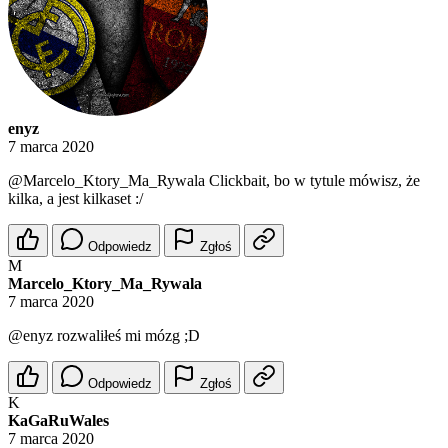
enyz
7 marca 2020
@Marcelo_Ktory_Ma_Rywala
Clickbait, bo w tytule mówisz, że
kilka, a jest kilkaset :/
Odpowiedz
Zgłoś
M
Marcelo_Ktory_Ma_Rywala
7 marca 2020
@enyz
rozwaliłeś mi mózg ;D
Odpowiedz
Zgłoś
K
KaGaRuWales
7 marca 2020