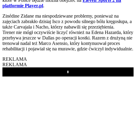
które w Polsce będzie można obejrzeć na
Eleven Sports 2 na
platformie Player.pl
.
Zinédine Zidane ma niespodziewane problemy, ponieważ na
zajęciach zabrakło dzisiaj Isco z powodu silnego bólu kręgosłupa, a
także Carvajala i Nacho, którzy nabawili się przeziębienia.
Trener nie mógł oczywiście liczyć również na Edena Hazarda, który
przebywa jeszcze w Dallas po operacji kostki. Razem z drużyną nie
trenował nadal też Marco Asensio, który kontynuował proces
rehabilitacji i pojawiał się na murawie, gdzie ćwiczył indywidualnie.
REKLAMA
REKLAMA
Play