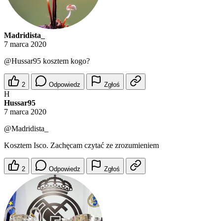
Madridista_
7 marca 2020
@Hussar95
kosztem kogo?
2
Odpowiedz
Zgłoś
H
Hussar95
7 marca 2020
@Madridista_
Kosztem Isco. Zachęcam czytać ze zrozumieniem
2
Odpowiedz
Zgłoś