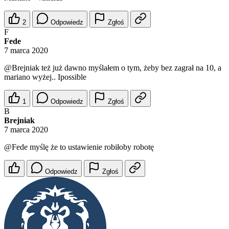
2
Odpowiedz
Zgłoś
F
Fede
7 marca 2020
@Brejniak
też już dawno myślałem o tym, żeby bez zagrał na 10, a
mariano wyżej.. Ipossible
1
Odpowiedz
Zgłoś
B
Brejniak
7 marca 2020
@Fede
myślę że to ustawienie robiłoby robotę
Odpowiedz
Zgłoś