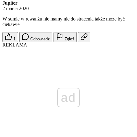
Jupiter
2 marca 2020
W sumie w rewanżu nie mamy nic do stracenia także moze być
ciekawie
1
Odpowiedz
Zgłoś
REKLAMA
ad