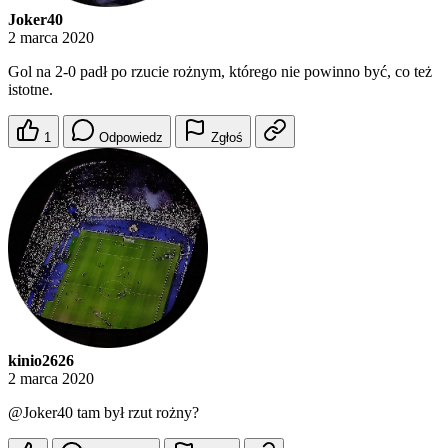
Joker40
2 marca 2020
Gol na 2-0 padł po rzucie rożnym, którego nie powinno być, co też
istotne.
1
Odpowiedz
Zgłoś
kinio2626
2 marca 2020
@Joker40
tam był rzut rożny?