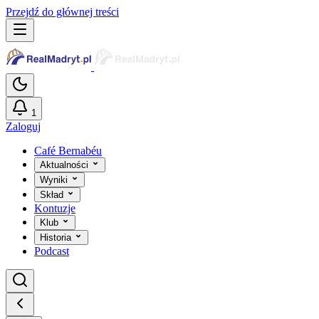
Przejdź do głównej treści
1
Zaloguj
Café Bernabéu
Aktualności
Wyniki
Skład
Kontuzje
Klub
Historia
Podcast