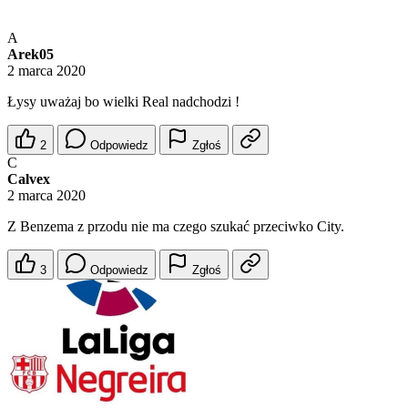
A
Arek05
2 marca 2020
Łysy uważaj bo wielki Real nadchodzi !
2
Odpowiedz
Zgłoś
C
Calvex
2 marca 2020
Z Benzema z przodu nie ma czego szukać przeciwko City.
3
Odpowiedz
Zgłoś