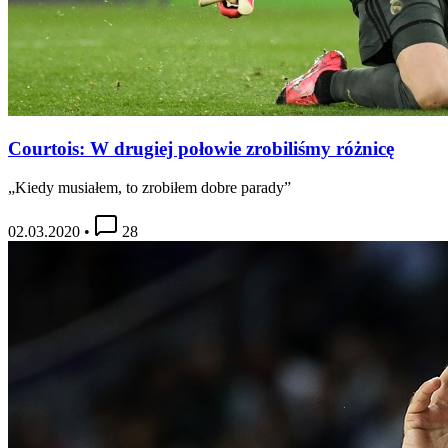
Courtois: W drugiej połowie zrobiliśmy różnicę
„Kiedy musiałem, to zrobiłem dobre parady”
02.03.2020
•
28