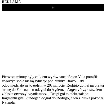
REKLAMA
Play
Pierwsze minuty były całkiem wyrównane i Aston Villa potrafiła
stworzyć sobie niezłą sytuację pod bramką Bravo. City
odpowiedziało na to golem w 20. minucie. Rodrigo dograł na prawą
stronę do Fodena, ten odegrał do Agüero, a Argentyńczyk strzałem
z bliska otworzył wynik meczu. Drugi gol to efekt stałego
fragmentu gry. Gündoğan dograł do Rodrigo, a ten z bliska pokonał
Nylanda.