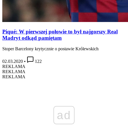
Piqué: W pierwszej połowie to był najgorszy Real
Madryt odkąd pamiętam
Stoper Barcelony krytycznie o postawie Królewskich
02.03.2020
•
122
REKLAMA
REKLAMA
REKLAMA
ad