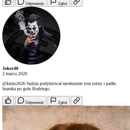
Odpowiedz
Zgłoś
Joker40
2 marca 2020
@kinio2626
Sędzia podyktował niesłusznie rzut rożny i padła
bramka po golu Rodriego.
Odpowiedz
Zgłoś