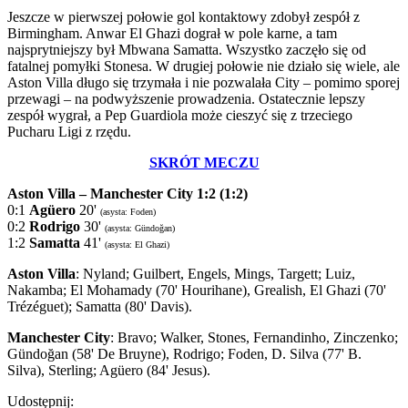
Jeszcze w pierwszej połowie gol kontaktowy zdobył zespół z
Birmingham. Anwar El Ghazi dograł w pole karne, a tam
najsprytniejszy był Mbwana Samatta. Wszystko zaczęło się od
fatalnej pomyłki Stonesa. W drugiej połowie nie działo się wiele, ale
Aston Villa długo się trzymała i nie pozwalała City – pomimo sporej
przewagi – na podwyższenie prowadzenia. Ostatecznie lepszy
zespół wygrał, a Pep Guardiola może cieszyć się z trzeciego
Pucharu Ligi z rzędu.
SKRÓT MECZU
Aston Villa – Manchester City 1:2 (1:2)
0:1
Agüero
20'
(asysta: Foden)
0:2
Rodrigo
30'
(asysta: Gündoğan)
1:2
Samatta
41'
(asysta: El Ghazi)
Aston Villa
: Nyland; Guilbert, Engels, Mings, Targett; Luiz,
Nakamba; El Mohamady (70' Hourihane), Grealish, El Ghazi (70'
Trézéguet); Samatta (80' Davis).
Manchester City
: Bravo; Walker, Stones, Fernandinho, Zinczenko;
Gündoğan (58' De Bruyne), Rodrigo; Foden, D. Silva (77' B.
Silva), Sterling; Agüero (84' Jesus).
Udostępnij: