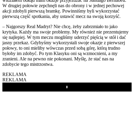
widziałem odkąd mam okazje przyjeżdżać na Santiago Bernabéu.
W drugiej połowie zepchnęli nas do obrony i w jednej pechowej
akcji zdobyli pierwszą bramkę. Powinniśmy byli wykorzystać
pierwszą część spotkania, aby ustawić mecz na swoją korzyść.
– Najgorszy Real Madryt? Nie chcę, żeby zabrzmiało to jako
krytyka. Każdy ma swoje problemy. My również nie prezentujemy
się najlepiej. W tym meczu mogliśmy uderzyć pięścią w stół i dać
jasny przekaz. Gdybyśmy wykorzystali swoje okazje z pierwszej
połowy, to oni mieliby wówczas przed sobą górę, którą trudno
byłoby im zdobyć. Po tym Klasyku oni są wzmocnieni, a my
zranieni. Ale na pewno nie pokonani. Myślę, że stać nas na
zdobycie tego mistrzostwa.
REKLAMA
REKLAMA
Play