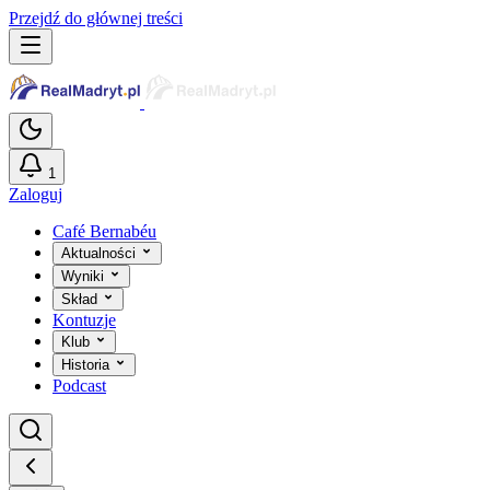
Przejdź do głównej treści
1
Zaloguj
Café Bernabéu
Aktualności
Wyniki
Skład
Kontuzje
Klub
Historia
Podcast