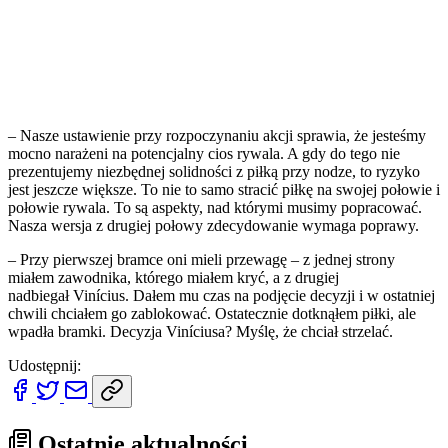
– Nasze ustawienie przy rozpoczynaniu akcji sprawia, że jesteśmy
mocno narażeni na potencjalny cios rywala. A gdy do tego nie
prezentujemy niezbędnej solidności z piłką przy nodze, to ryzyko
jest jeszcze większe. To nie to samo stracić piłkę na swojej połowie i
połowie rywala. To są aspekty, nad którymi musimy popracować.
Nasza wersja z drugiej połowy zdecydowanie wymaga poprawy.
– Przy pierwszej bramce oni mieli przewagę – z jednej strony
miałem zawodnika, którego miałem kryć, a z drugiej
nadbiegał Vinícius. Dałem mu czas na podjęcie decyzji i w ostatniej
chwili chciałem go zablokować. Ostatecznie dotknąłem piłki, ale
wpadła bramki. Decyzja Viníciusa? Myślę, że chciał strzelać.
Udostępnij:
Ostatnie aktualności