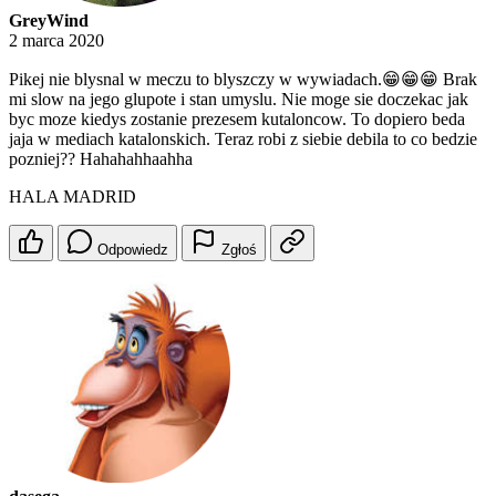
GreyWind
2 marca 2020
Pikej nie blysnal w meczu to blyszczy w wywiadach.😁😁😁 Brak
mi slow na jego glupote i stan umyslu. Nie moge sie doczekac jak
byc moze kiedys zostanie prezesem kutaloncow. To dopiero beda
jaja w mediach katalonskich. Teraz robi z siebie debila to co bedzie
pozniej?? Hahahahhaahha
HALA MADRID
Odpowiedz
Zgłoś