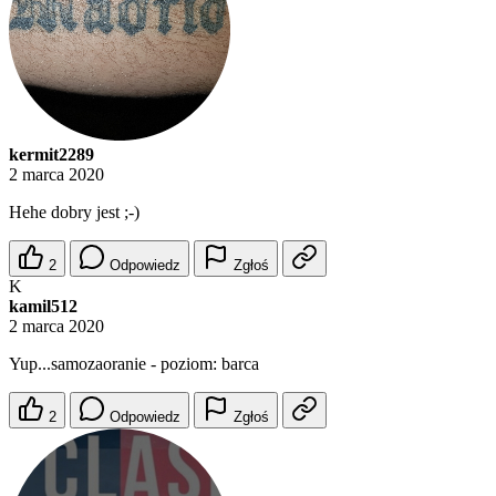
kermit2289
2 marca 2020
Hehe dobry jest ;-)
2
Odpowiedz
Zgłoś
K
kamil512
2 marca 2020
Yup...samozaoranie - poziom: barca
2
Odpowiedz
Zgłoś