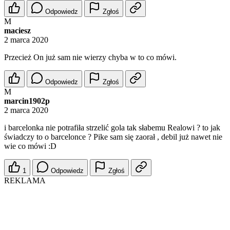
Odpowiedz
Zgłoś
M
maciesz
2 marca 2020
Przecież On już sam nie wierzy chyba w to co mówi.
Odpowiedz
Zgłoś
M
marcin1902p
2 marca 2020
i barcelonka nie potrafiła strzelić gola tak słabemu Realowi ? to jak
świadczy to o barcelonce ? Pike sam się zaorał , debil już nawet nie
wie co mówi :D
1
Odpowiedz
Zgłoś
REKLAMA