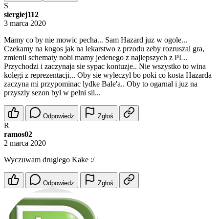
S
siergiej112
3 marca 2020
Mamy co by nie mowic pecha... Sam Hazard juz w ogole...
Czekamy na kogos jak na lekarstwo z przodu zeby rozruszal gra,
zmienil schematy nobi mamy jedenego z najlepszych z PL..
Przychodzi i zaczynaja sie sypac kontuzje.. Nie wszystko to wina
kolegi z reprezentacji... Oby sie wyleczyl bo poki co kosta Hazarda
zaczyna mi przypominac lydke Bale'a.. Oby to ogarnal i juz na
przyszly sezon byl w pelni sil...
Odpowiedz
Zgłoś
R
ramos02
2 marca 2020
Wyczuwam drugiego Kake :/
Odpowiedz
Zgłoś