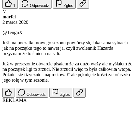
1
Odpowiedz
Zgłoś
M
marfel
2 marca 2020
@TenguX
Jeśli na początku nowego sezonu powtórzy się taka sama sytuacja
jak na początku tego to nawet ja, czyli zwolennik Hazarda
przyznam że to śmiech na sali.
Już w presezonie otwarcie pisałem że za dużo waży ale myślałem że
na początek ligi to zrzuci. Nie zrzucił więc to była całkowita wtopa.
Później się fizycznie "naprostował" ale pęknięcie kości zakończyło
jego rolę w tym sezonie.
Odpowiedz
Zgłoś
REKLAMA