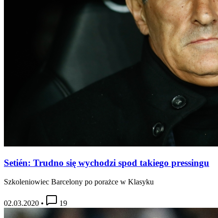
Setién: Trudno się wychodzi spod takiego pressingu
Szkoleniowiec Barcelony po porażce w Klasyku
02.03.2020
•
19