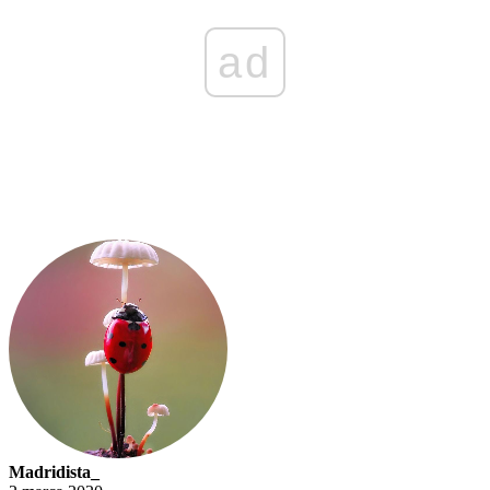
ad
Madridista_