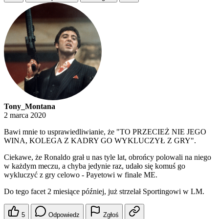
Tony_Montana
2 marca 2020
Bawi mnie to usprawiedliwianie, że "TO PRZECIEŻ NIE JEGO
WINA, KOLEGA Z KADRY GO WYKLUCZYŁ Z GRY".
Ciekawe, że Ronaldo grał u nas tyle lat, obrońcy polowali na niego
w każdym meczu, a chyba jedynie raz, udało się komuś go
wykluczyć z gry celowo - Payetowi w finale ME.
Do tego facet 2 miesiące później, już strzelał Sportingowi w LM.
5
Odpowiedz
Zgłoś