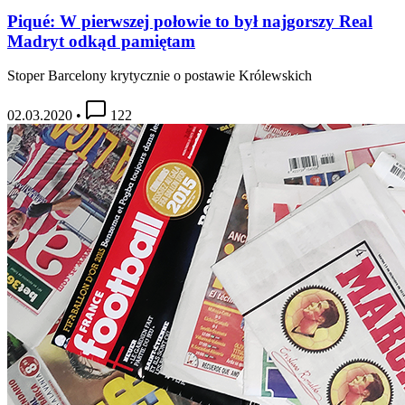
Piqué: W pierwszej połowie to był najgorszy Real
Madryt odkąd pamiętam
Stoper Barcelony krytycznie o postawie Królewskich
02.03.2020
•
122