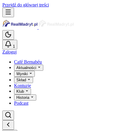
Przejdź do głównej treści
1
Zaloguj
Café Bernabéu
Aktualności
Wyniki
Skład
Kontuzje
Klub
Historia
Podcast