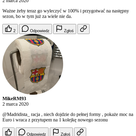
2 marca 2020
Ważne żeby teraz go wyleczyć w 100% i przygotwać na następny
sezon, bo w tym już za wiele nie da.
2
Odpowiedz
Zgłoś
MikeRM93
2 marca 2020
@Madridista_
racja , niech dojdzie do pełnej formy , pokaże moc na
Euro i wraca z przytupem na 1 kolejkę nowego sezonu
Odpowiedz
Zgłoś