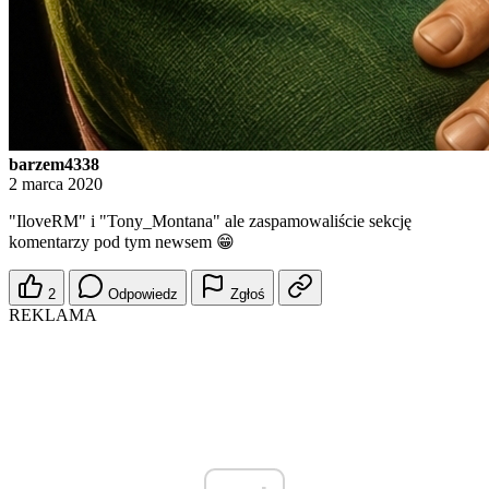
barzem4338
2 marca 2020
"IloveRM" i "Tony_Montana" ale zaspamowaliście sekcję
komentarzy pod tym newsem 😁
2
Odpowiedz
Zgłoś
REKLAMA