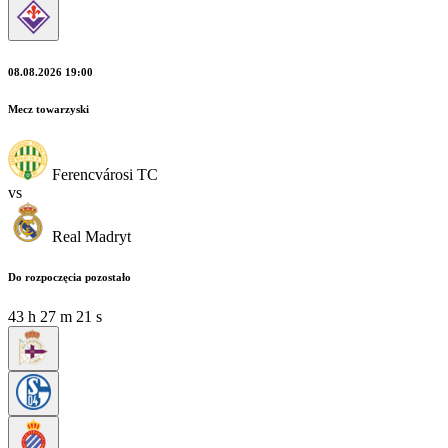
08.08.2026 19:00
Mecz towarzyski
Ferencvárosi TC
vs
Real Madryt
Do rozpoczęcia pozostało
43
h
27
m
19
s