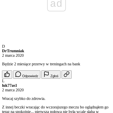
ad
D
DrTrumniak
2 marca 2020
Będzie 2 miesiące przerwy w treningach na bank
Odpowiedz
Zgłoś
L
luk77as1
2 marca 2020
Wracaj szybko do zdrowia.
Z innej beczki wracając do wczorajszego meczu bo oglądnąłem go
teraz na spokojnie... pierwsza połowa nie była wcale słaba w