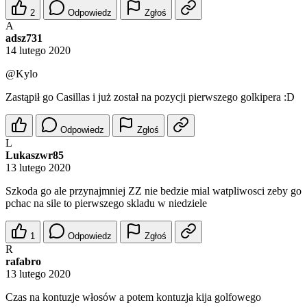
2
Odpowiedz
Zgłoś
A
adsz731
14 lutego 2020
@Kylo
Zastąpił go Casillas i już został na pozycji pierwszego golkipera :D
Odpowiedz
Zgłoś
L
Lukaszwr85
13 lutego 2020
Szkoda go ale przynajmniej ZZ nie bedzie mial watpliwosci zeby go
pchac na sile to pierwszego skladu w niedziele
1
Odpowiedz
Zgłoś
R
rafabro
13 lutego 2020
Czas na kontuzje włosów a potem kontuzja kija golfowego