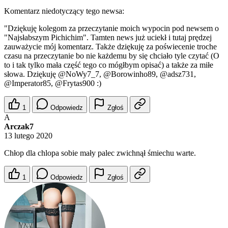
Komentarz niedotyczący tego newsa:
"Dziękuję kolegom za przeczytanie moich wypocin pod newsem o
"Najsłabszym Pichichim". Tamten news już uciekł i tutaj prędzej
zauważycie mój komentarz. Także dziękuję za poświecenie troche
czasu na przeczytanie bo nie każdemu by się chciało tyle czytać (O
to i tak tylko mała część tego co mógłbym opisać) a także za miłe
słowa. Dziękuję
@NoWy7_7
,
@Borowinho89
,
@adsz731
,
@Imperator85
,
@Frytas900
:)
1
Odpowiedz
Zgłoś
A
Arczak7
13 lutego 2020
Chłop dla chlopa sobie mały palec zwichnął śmiechu warte.
1
Odpowiedz
Zgłoś