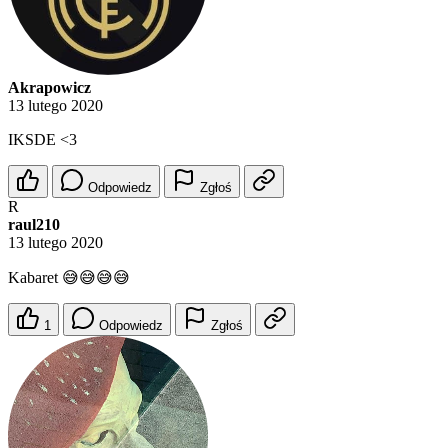
Akrapowicz
13 lutego 2020
IKSDE <3
Odpowiedz
Zgłoś
R
raul210
13 lutego 2020
Kabaret 😅😅😅😅
1
Odpowiedz
Zgłoś