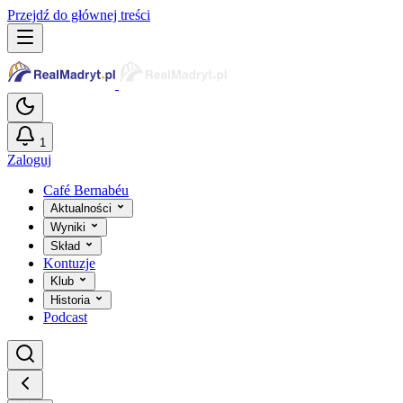
Przejdź do głównej treści
1
Zaloguj
Café Bernabéu
Aktualności
Wyniki
Skład
Kontuzje
Klub
Historia
Podcast