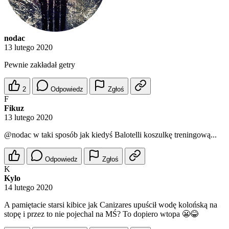
nodac
13 lutego 2020
Pewnie zakładał getry
2
Odpowiedz
Zgłoś
F
Fikuz
13 lutego 2020
@nodac
w taki sposób jak kiedyś Balotelli koszulkę treningową...
Odpowiedz
Zgłoś
K
Kylo
14 lutego 2020
A pamiętacie starsi kibice jak Canizares upuścił wodę kolońską na
stopę i przez to nie pojechal na MŚ? To dopiero wtopa 😬😂