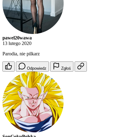
pawel20wawa
13 lutego 2020
Parodia, nie pilkarz
Odpowiedz
Zgłoś
SonGokuPolska