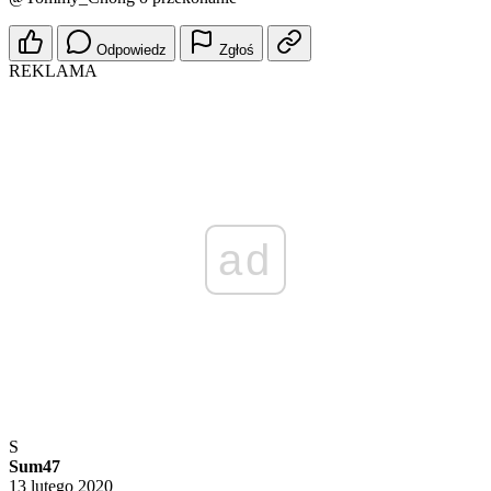
Odpowiedz
Zgłoś
REKLAMA
ad
S
Sum47
13 lutego 2020