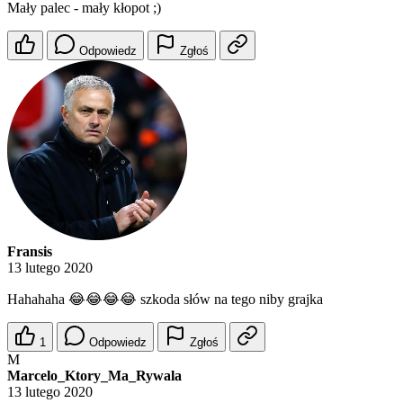
Mały palec - mały kłopot ;)
Odpowiedz
Zgłoś
Fransis
13 lutego 2020
Hahahaha 😂😂😂😂 szkoda słów na tego niby grajka
1
Odpowiedz
Zgłoś
M
Marcelo_Ktory_Ma_Rywala
13 lutego 2020