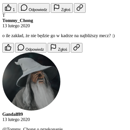
1
Odpowiedz
Zgłoś
T
Tommy_Chong
13 lutego 2020
o ile zakład, że nie będzie go w kadrze na najbliższy mecz? :)
Odpowiedz
Zgłoś
Gandalf89
13 lutego 2020
@Tommy_Chong
o przekonanie