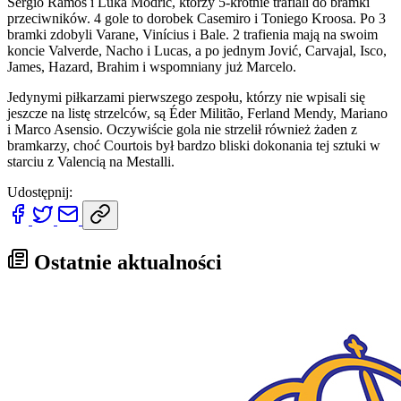
Sergio Ramos i Luka Modrić, którzy 5-krotnie trafiali do bramki
przeciwników. 4 gole to dorobek Casemiro i Toniego Kroosa. Po 3
bramki zdobyli Varane, Vinícius i Bale. 2 trafienia mają na swoim
koncie Valverde, Nacho i Lucas, a po jednym Jović, Carvajal, Isco,
James, Hazard, Brahim i wspomniany już Marcelo.
Jedynymi piłkarzami pierwszego zespołu, którzy nie wpisali się
jeszcze na listę strzelców, są Éder Militão, Ferland Mendy, Mariano
i Marco Asensio. Oczywiście gola nie strzelił również żaden z
bramkarzy, choć Courtois był bardzo bliski dokonania tej sztuki w
starciu z Valencią na Mestalli.
Udostępnij:
Ostatnie aktualności