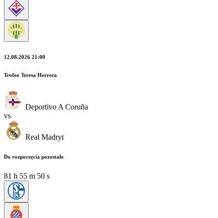
12.08.2026 21:00
Trofeo Teresa Herrera
Deportivo A Coruña
vs
Real Madryt
Do rozpoczęcia pozostało
81
h
55
m
49
s