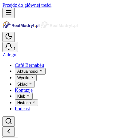
Przejdź do głównej treści
1
Zaloguj
Café Bernabéu
Aktualności
Wyniki
Skład
Kontuzje
Klub
Historia
Podcast