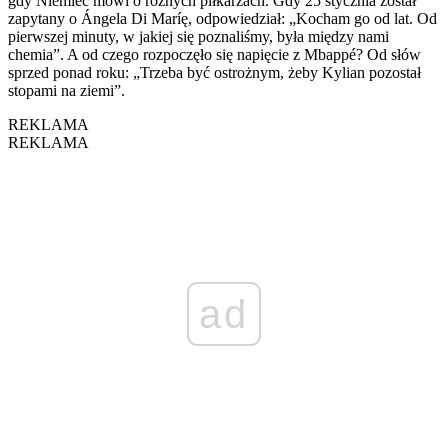
gdy Niemiec mówi o różnych piłkarzach. Gdy 25 stycznia został
zapytany o Ángela Di Maríę, odpowiedział: „Kocham go od lat. Od
pierwszej minuty, w jakiej się poznaliśmy, była między nami
chemia”. A od czego rozpoczęło się napięcie z Mbappé? Od słów
sprzed ponad roku: „Trzeba być ostrożnym, żeby Kylian pozostał
stopami na ziemi”.
REKLAMA
REKLAMA
ad