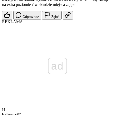
na extra poziomie ? w składzie miejsca zajęte
Odpowiedz
Zgłoś
REKLAMA
ad
H
haberny87