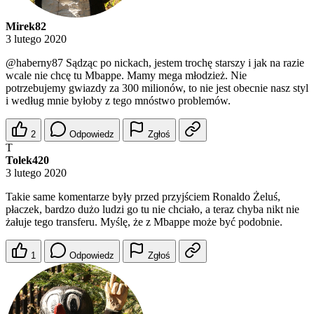
Mirek82
3 lutego 2020
@haberny87
Sądząc po nickach, jestem trochę starszy i jak na razie
wcale nie chcę tu Mbappe. Mamy mega młodzież. Nie
potrzebujemy gwiazdy za 300 milionów, to nie jest obecnie nasz styl
i według mnie byłoby z tego mnóstwo problemów.
2
Odpowiedz
Zgłoś
T
Tolek420
3 lutego 2020
Takie same komentarze były przed przyjściem Ronaldo Żeluś,
płaczek, bardzo dużo ludzi go tu nie chciało, a teraz chyba nikt nie
żałuje tego transferu. Myślę, że z Mbappe może być podobnie.
1
Odpowiedz
Zgłoś