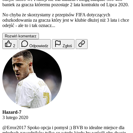
baniek za gracza któremu pozostaje 2 lata kontraktu od Lipca 2020.
No chyba że skorzystamy z przepisów FIFA dotyczących
odszkodowania za gracza który jest w klubie dłużej niż 3 lata i chce
odejść - ale to i tak oznacz...
Rozwiń komentarz
2
Odpowiedz
Zgłoś
Hazard-7
3 lutego 2020
@Error2017
Spoko opcja i pomysł ;) BVB to idealne miejsce dla
młodych zawodników,tylko co wtedy kiedy by wrócili oby dwoje