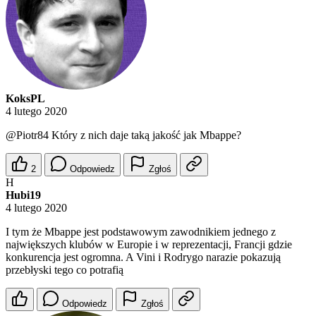
KoksPL
4 lutego 2020
@Piotr84
Który z nich daje taką jakość jak Mbappe?
2
Odpowiedz
Zgłoś
H
Hubi19
4 lutego 2020
I tym że Mbappe jest podstawowym zawodnikiem jednego z
największych klubów w Europie i w reprezentacji, Francji gdzie
konkurencja jest ogromna. A Vini i Rodrygo narazie pokazują
przebłyski tego co potrafią
Odpowiedz
Zgłoś