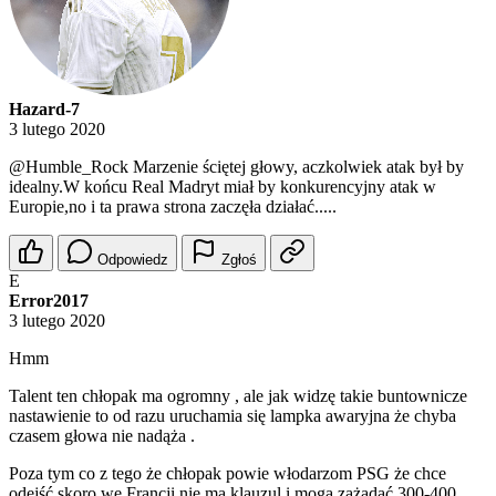
Hazard-7
3 lutego 2020
@Humble_Rock
Marzenie ściętej głowy, aczkolwiek atak był by
idealny.W końcu Real Madryt miał by konkurencyjny atak w
Europie,no i ta prawa strona zaczęła działać.....
Odpowiedz
Zgłoś
E
Error2017
3 lutego 2020
Hmm
Talent ten chłopak ma ogromny , ale jak widzę takie buntownicze
nastawienie to od razu uruchamia się lampka awaryjna że chyba
czasem głowa nie nadąża .
Poza tym co z tego że chłopak powie włodarzom PSG że chce
odejść skoro we Francji nie ma klauzul i mogą zażądać 300-400