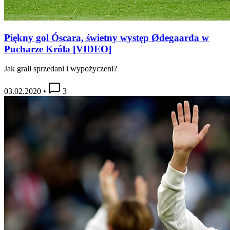
Piękny gol Óscara, świetny występ Ødegaarda w
Pucharze Króla [VIDEO]
Jak grali sprzedani i wypożyczeni?
03.02.2020
•
3