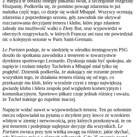
Z miejsca te obrazki obiegły piłkarski świat, a szczególnie rozgrzały
Hiszpanię. Podkreśla się, że pomimo powagi zdarzenia to już
malutka część tego, co dzieje się wokół Mbappé. Wszyscy oceniają
zdarzenia z poprzedniego sezonu, gdy zawodnik nie ukrywał
rozczarowania decyzjami trenera i klubu, które jego zdaniem
zabrały mu możliwość walki o Złoty But, oraz wypowiedzi w
obecnych rozgrywkach, w których Francuz ani razu nie powiedział
nic o kolejnym sezonie w Paris Saint-Germain.
Le Parisien
podaje, że w niedzielę w ośrodku treningowym PSG
doszło do spotkania zawodnika z trenerem w towarzystwie
dyrektora sportowego Leonardo. Dyskusja miała być spokojna, ale
napięcie i rozłam między Tuchelem a Mbappé miał tylko się
pogłębić. Dziennik podkreśla, że atakujący nie rozumie przede
wszystkim tego, że działania trenera różnią się od tego, co
przekazuje mu klub, który wyraźnie czyni z niego największą
gwiazdę klubu i lidera zespołu pod względem komercyjnym i
komunikacyjnym. Sportowo piłkarz czuje jednak różnicę i uważa,
że Tuchel traktuje go zupełnie inaczej.
Napięcie widać nawet w wypowiedziach trenera. Ten po sobotnim
meczu odpowiadał na pytania o incydent przy ławce ze wzrokiem
wbitym w ziemię i nerwowością, przy których przekonywał, że on
jest trenerem i podejmuje najlepsze decyzje dla wszystkich.
Le
Parisien
zwraca przy tym wielką uwagę na różnice, jakie słychać,