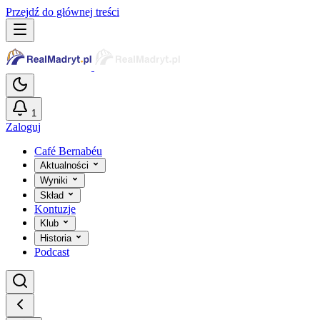
Przejdź do głównej treści
1
Zaloguj
Café Bernabéu
Aktualności
Wyniki
Skład
Kontuzje
Klub
Historia
Podcast