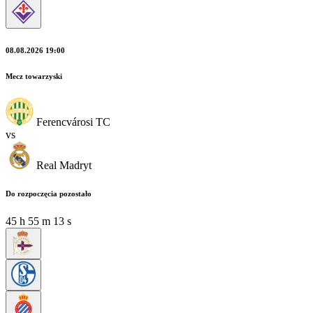
08.08.2026 19:00
Mecz towarzyski
Ferencvárosi TC
vs
Real Madryt
Do rozpoczęcia pozostało
45
h
55
m
12
s