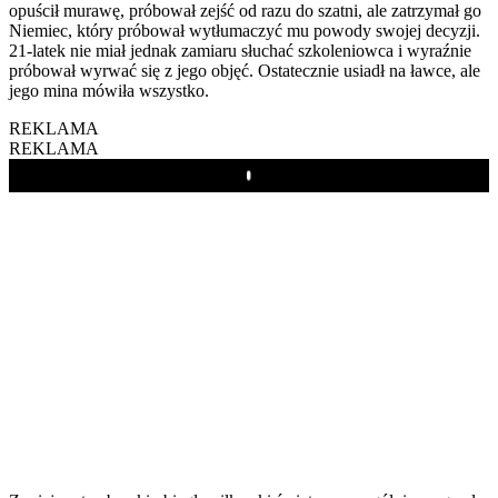
opuścił murawę, próbował zejść od razu do szatni, ale zatrzymał go
Niemiec, który próbował wytłumaczyć mu powody swojej decyzji.
21-latek nie miał jednak zamiaru słuchać szkoleniowca i wyraźnie
próbował wyrwać się z jego objęć. Ostatecznie usiadł na ławce, ale
jego mina mówiła wszystko.
REKLAMA
REKLAMA
Play