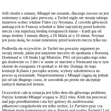
Jeśli chodzi o zmiany, Mbappé nie rozumie, dlaczego zawsze on jest
zmieniany z ataku jako pierwszy, a Tuchel nigdy nie stosuje takiego
manewru wobec właśnie
Fideo
czy Neymara. Z czwórki głównych
atakujących to Francuz schodził w lidze najczęściej przed końcem
meczu i ma najniższą średnią rozegranych minut – Icardi gra od
niego średnio 3 minuty dłużej, a Di María aż o 10 minut. Neymar
jest poza skalą, bo został zmieniony przed końcem meczu tylko raz.
Podkreśla się oczywiście, że Tuchel ma poważny argument po
swojej stronie, jakim jest natężenie meczów do spotkania z Borussią
Dortmund w 1/8 finału Ligi Mistrzów. PSG od początku tego roku
gra dosłownie co 3 dni i w sumie ze starciem z Niemcami ma w tym
okresie do rozegrania 14 spotkań w 44 dni. Dodając do tego
kontuzje Kyliana z początku sezonu, wybory szkoleniowca na
pewno są zrozumiałe. Nieporozumienia z Mbappé ciągną się jednak
już od tak długiego czasu, że zawodnik po prostu nie akceptuje
żadnych tłumaczeń trenera.
Oczywiście cała ta sytuacja jest tylko tłem dla głównego problemu
Paryża: kontrakt Mbappé wygasa w 2022 roku. Klub ma pracować
nad jego przedłużeniem i ma być gotowy do zaoferowania
piłkarzowi czegokolwiek ten tylko zechce.
Le Parisien
pyta: czy
Mbappé może kontynuować grę w Paryżu pod wodzą Tuchela? I od