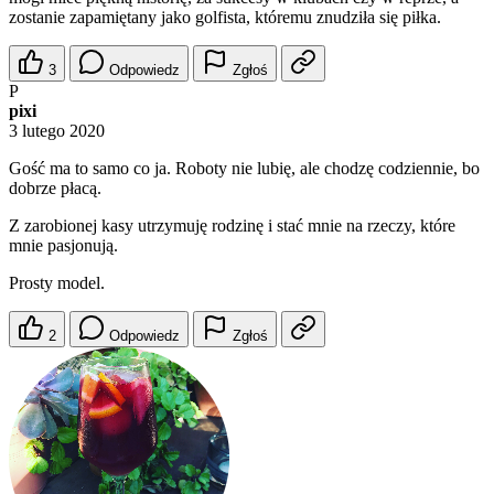
zostanie zapamiętany jako golfista, któremu znudziła się piłka.
3
Odpowiedz
Zgłoś
P
pixi
3 lutego 2020
Gość ma to samo co ja. Roboty nie lubię, ale chodzę codziennie, bo
dobrze płacą.
Z zarobionej kasy utrzymuję rodzinę i stać mnie na rzeczy, które
mnie pasjonują.
Prosty model.
2
Odpowiedz
Zgłoś