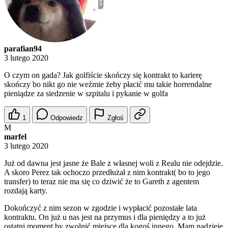
parafian94
3 lutego 2020
O czym on gada? Jak golfiście skończy się kontrakt to karierę
skończy bo nikt go nie weźmie żeby płacić mu takie horrendalne
pieniądze za siedzenie w szpitalu i pykanie w golfa
1
Odpowiedz
Zgłoś
M
marfel
3 lutego 2020
Już od dawna jest jasne że Bale z własnej woli z Realu nie odejdzie.
A skoro Perez tak ochoczo przedłużał z nim kontrakt( bo to jego
transfer) to teraz nie ma się co dziwić że to Gareth z agentem
rozdają karty.
Dokończyć z nim sezon w zgodzie i wypłacić pozostałe lata
kontraktu. On już u nas jest na przymus i dla pieniędzy a to już
ostatni moment by zwolnić miejsce dla kogoś innego. Mam nadzieję