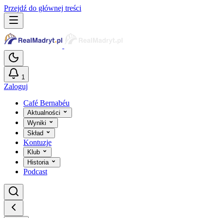
Przejdź do głównej treści
1
Zaloguj
Café Bernabéu
Aktualności
Wyniki
Skład
Kontuzje
Klub
Historia
Podcast