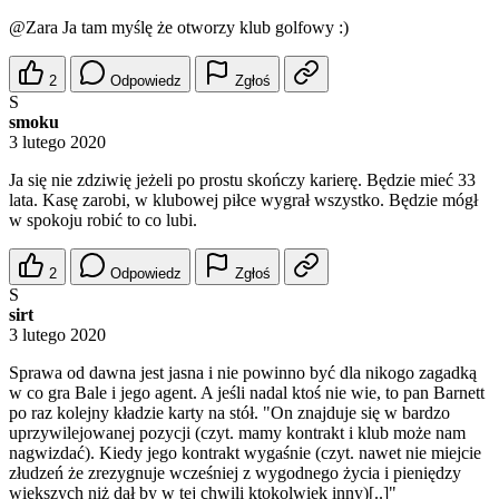
@Zara
Ja tam myślę że otworzy klub golfowy :)
2
Odpowiedz
Zgłoś
S
smoku
3 lutego 2020
Ja się nie zdziwię jeżeli po prostu skończy karierę. Będzie mieć 33
lata. Kasę zarobi, w klubowej piłce wygrał wszystko. Będzie mógł
w spokoju robić to co lubi.
2
Odpowiedz
Zgłoś
S
sirt
3 lutego 2020
Sprawa od dawna jest jasna i nie powinno być dla nikogo zagadką
w co gra Bale i jego agent. A jeśli nadal ktoś nie wie, to pan Barnett
po raz kolejny kładzie karty na stół. "On znajduje się w bardzo
uprzywilejowanej pozycji (czyt. mamy kontrakt i klub może nam
nagwizdać). Kiedy jego kontrakt wygaśnie (czyt. nawet nie miejcie
złudzeń że zrezygnuje wcześniej z wygodnego życia i pieniędzy
większych niż dał by w tej chwili ktokolwiek inny)[..]"