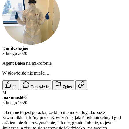
DaniKabajos
3 lutego 2020
Agent Balea na mikrofonie
W głowie się nie mieści...
11
Odpowiedz
Zgłoś
M
maximus666
3 lutego 2020
Dla mnie to jest porażka, że klub nie może dogadać się z
zawodnikiem, który przecież wcześniej jakoś był potrzebny i grał
całkiem nieźle, to wywalanie, lub nie, granie, lub nie, to jest
śmieszne, a zizu to się zachowuje jak dziecko, ma swoich