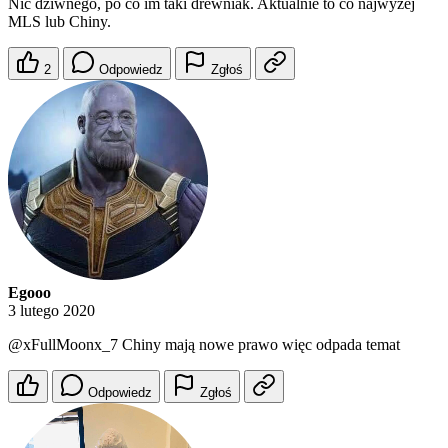
Nic dziwnego, po co im taki drewniak. Aktualnie to co najwyżej
MLS lub Chiny.
2
Odpowiedz
Zgłoś
Egooo
3 lutego 2020
@xFullMoonx_7
Chiny mają nowe prawo więc odpada temat
Odpowiedz
Zgłoś