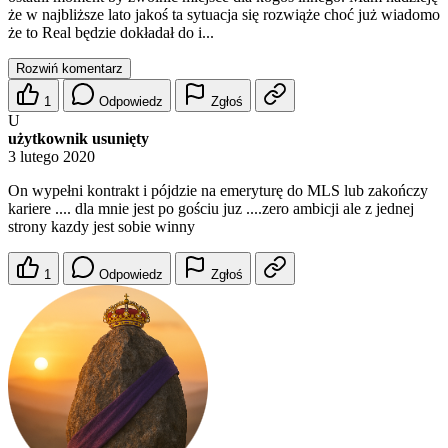
że w najbliższe lato jakoś ta sytuacja się rozwiąże choć już wiadomo
że to Real będzie dokładał do i...
Rozwiń komentarz
1
Odpowiedz
Zgłoś
U
użytkownik usunięty
3 lutego 2020
On wypełni kontrakt i pójdzie na emeryturę do MLS lub zakończy
kariere .... dla mnie jest po gościu juz ....zero ambicji ale z jednej
strony kazdy jest sobie winny
1
Odpowiedz
Zgłoś