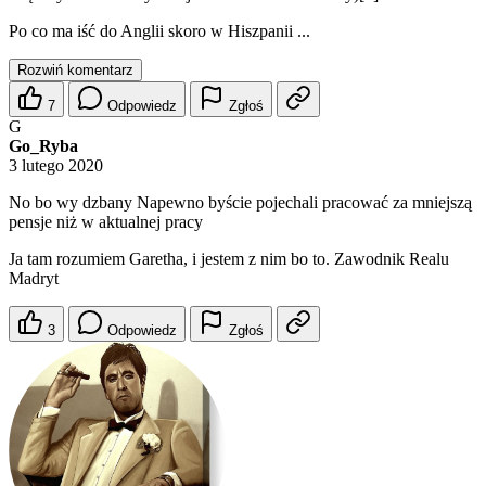
Po co ma iść do Anglii skoro w Hiszpanii ...
Rozwiń komentarz
7
Odpowiedz
Zgłoś
G
Go_Ryba
3 lutego 2020
No bo wy dzbany Napewno byście pojechali pracować za mniejszą
pensje niż w aktualnej pracy
Ja tam rozumiem Garetha, i jestem z nim bo to. Zawodnik Realu
Madryt
3
Odpowiedz
Zgłoś