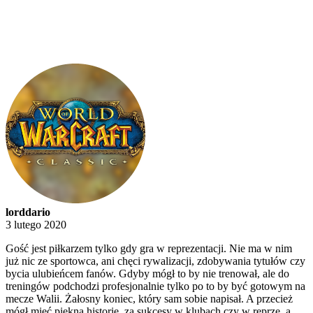
lorddario
3 lutego 2020
Gość jest piłkarzem tylko gdy gra w reprezentacji. Nie ma w nim
już nic ze sportowca, ani chęci rywalizacji, zdobywania tytułów czy
bycia ulubieńcem fanów. Gdyby mógł to by nie trenował, ale do
treningów podchodzi profesjonalnie tylko po to by być gotowym na
mecze Walii. Żałosny koniec, który sam sobie napisał. A przecież
mógł mieć piękną historię, za sukcesy w klubach czy w reprze, a