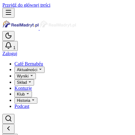
Przejdź do głównej treści
1
Zaloguj
Café Bernabéu
Aktualności
Wyniki
Skład
Kontuzje
Klub
Historia
Podcast