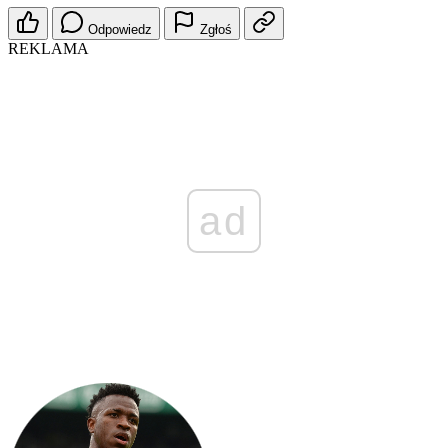
Odpowiedz
Zgłoś
REKLAMA
ad