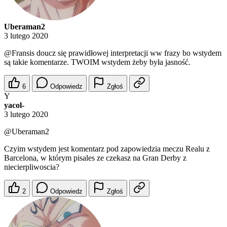
Uberaman2
3 lutego 2020
@Fransis
doucz się prawidłowej interpretacji ww frazy bo wstydem
są takie komentarze. TWOIM wstydem żeby była jasność.
6
Odpowiedz
Zgłoś
Y
yacol-
3 lutego 2020
@Uberaman2
Czyim wstydem jest komentarz pod zapowiedzia meczu Realu z
Barcelona, w którym pisales ze czekasz na Gran Derby z
niecierpliwoscia?
2
Odpowiedz
Zgłoś