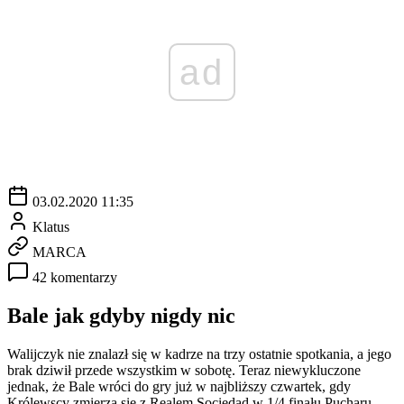
ad
03.02.2020 11:35
Klatus
MARCA
42 komentarzy
Bale jak gdyby nigdy nic
Walijczyk nie znalazł się w kadrze na trzy ostatnie spotkania, a jego
brak dziwił przede wszystkim w sobotę. Teraz niewykluczone
jednak, że Bale wróci do gry już w najbliższy czwartek, gdy
Królewscy zmierzą się z Realem Sociedad w 1/4 finału Pucharu