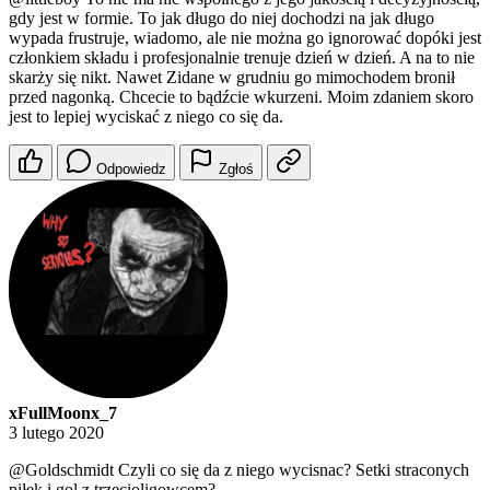
gdy jest w formie. To jak długo do niej dochodzi na jak długo
wypada frustruje, wiadomo, ale nie można go ignorować dopóki jest
członkiem składu i profesjonalnie trenuje dzień w dzień. A na to nie
skarży się nikt. Nawet Zidane w grudniu go mimochodem bronił
przed nagonką. Chcecie to bądźcie wkurzeni. Moim zdaniem skoro
jest to lepiej wyciskać z niego co się da.
Odpowiedz
Zgłoś
xFullMoonx_7
3 lutego 2020
@Goldschmidt
Czyli co się da z niego wycisnac? Setki straconych
piłek i gol z trzecioligowcem?