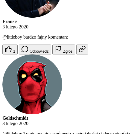
Fransis
3 lutego 2020
@littleboy
bardzo fajny komentarz
1
Odpowiedz
Zgłoś
Goldschmidt
3 lutego 2020
@littleboy
To nie ma nic wspólnego z jego jakością i decyzyjnością,