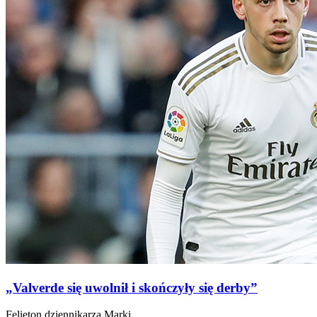
„Valverde się uwolnił i skończyły się derby”
Felieton dziennikarza Marki