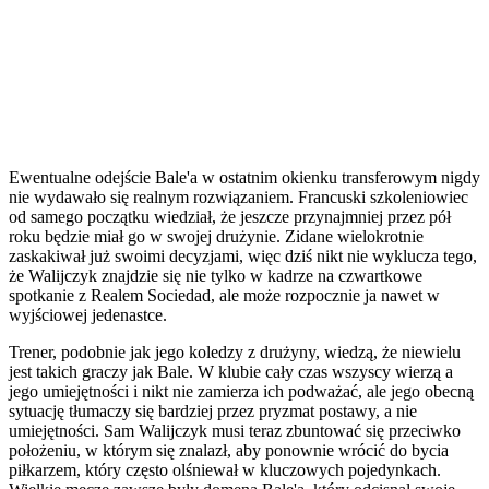
Ewentualne odejście Bale'a w ostatnim okienku transferowym nigdy
nie wydawało się realnym rozwiązaniem. Francuski szkoleniowiec
od samego początku wiedział, że jeszcze przynajmniej przez pół
roku będzie miał go w swojej drużynie. Zidane wielokrotnie
zaskakiwał już swoimi decyzjami, więc dziś nikt nie wyklucza tego,
że Walijczyk znajdzie się nie tylko w kadrze na czwartkowe
spotkanie z Realem Sociedad, ale może rozpocznie ja nawet w
wyjściowej jedenastce.
Trener, podobnie jak jego koledzy z drużyny, wiedzą, że niewielu
jest takich graczy jak Bale. W klubie cały czas wszyscy wierzą a
jego umiejętności i nikt nie zamierza ich podważać, ale jego obecną
sytuację tłumaczy się bardziej przez pryzmat postawy, a nie
umiejętności. Sam Walijczyk musi teraz zbuntować się przeciwko
położeniu, w którym się znalazł, aby ponownie wrócić do bycia
piłkarzem, który często olśniewał w kluczowych pojedynkach.