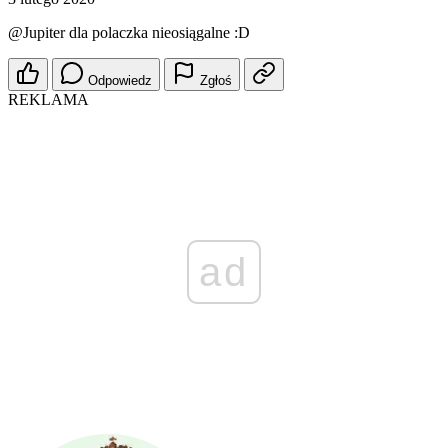
@Jupiter
dla polaczka nieosiągalne :D
Odpowiedz
Zgłoś
REKLAMA
ad