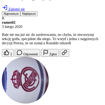
Zaloguj się
Najnowsze
Najlepsze
R
ramos02
3 lutego 2020
Bale nie ma już nic do zaoferowania, no chyba, że utworzymy
sekcję golfa, specjalnie dla niego. To wstyd i jedna z najgorszych
decyzji Pereza, że on został a Ronaldo odszedł
1
Odpowiedz
Zgłoś