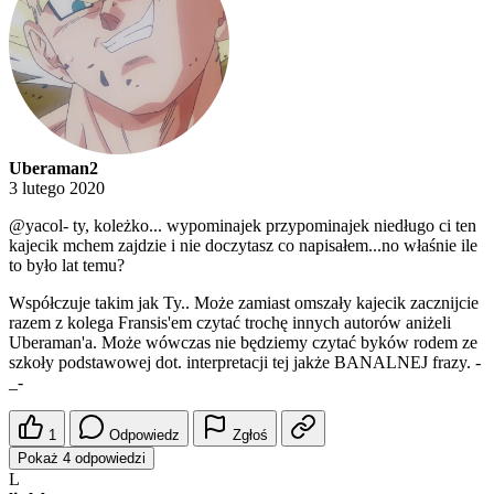
Uberaman2
3 lutego 2020
@yacol-
ty, koleżko... wypominajek przypominajek niedługo ci ten
kajecik mchem zajdzie i nie doczytasz co napisałem...no właśnie ile
to było lat temu?
Współczuje takim jak Ty.. Może zamiast omszały kajecik zacznijcie
razem z kolega Fransis'em czytać trochę innych autorów aniżeli
Uberaman'a. Może wówczas nie będziemy czytać byków rodem ze
szkoły podstawowej dot. interpretacji tej jakże BANALNEJ frazy. -
_-
1
Odpowiedz
Zgłoś
Pokaż 4 odpowiedzi
L