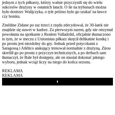
jednym z tych piłkarzy, którzy walnie przyczynili się do wielu
sukcesów drużyny w ostatnich latach. O ile na trybunach można
było dostrzec Walijczyka, o tyle próżno było go szukać na ławce
czy boisku.
Zinédine Zidane po raz trzeci z rzędu zdecydował, że 30-latek nie
znajdzie się nawet w kadrze. Za pierwszym razem, gdy nie otrzymał
powołania na spotkanie z Realem Valladolid, oficjalnie tłumaczono
to tym, że w meczu z Unionistas piłkarz skręcił delikatnie kostkę i
po prostu jest niezdolny do gry. Jednak przed potyczkami z
Saragossą i Atlético atakujący trenował normalnie z drużyną.
Zizou
skreślił go po prostu z przyczyn technicznych, a po derbach sam
tłumaczył, że Bale był dostępny, ale on musiał dokonać jakiego
wyboru, jednak wciąż liczy na niego do końca sezonu.
REKLAMA
REKLAMA
Play