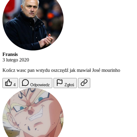
Fransis
3 lutego 2020
Kończ wasc pan wstydu oszczędź jak mawiał José mourinho
4
Odpowiedz
Zgłoś