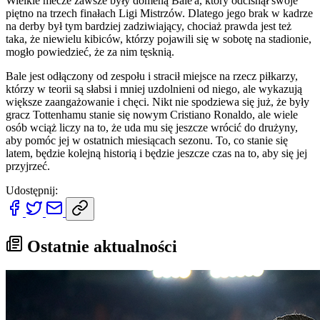
Wielkie mecze zawsze były domeną Bale'a, który odcisnął swoje
piętno na trzech finałach Ligi Mistrzów. Dlatego jego brak w kadrze
na derby był tym bardziej zadziwiający, chociaż prawda jest też
taka, że niewielu kibiców, którzy pojawili się w sobotę na stadionie,
mogło powiedzieć, że za nim tęsknią.
Bale jest odłączony od zespołu i stracił miejsce na rzecz piłkarzy,
którzy w teorii są słabsi i mniej uzdolnieni od niego, ale wykazują
większe zaangażowanie i chęci. Nikt nie spodziewa się już, że były
gracz Tottenhamu stanie się nowym Cristiano Ronaldo, ale wiele
osób wciąż liczy na to, że uda mu się jeszcze wrócić do drużyny,
aby pomóc jej w ostatnich miesiącach sezonu. To, co stanie się
latem, będzie kolejną historią i będzie jeszcze czas na to, aby się jej
przyjrzeć.
Udostępnij:
Ostatnie aktualności