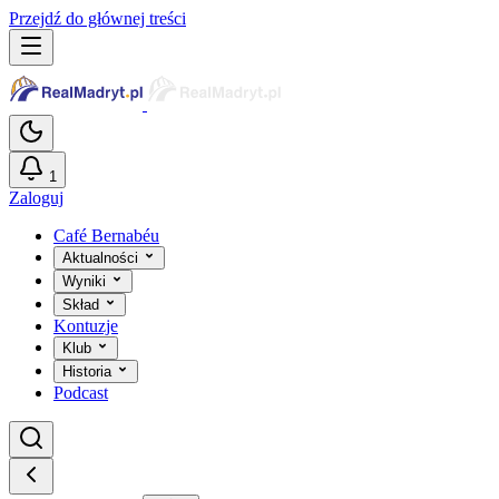
Przejdź do głównej treści
1
Zaloguj
Café Bernabéu
Aktualności
Wyniki
Skład
Kontuzje
Klub
Historia
Podcast