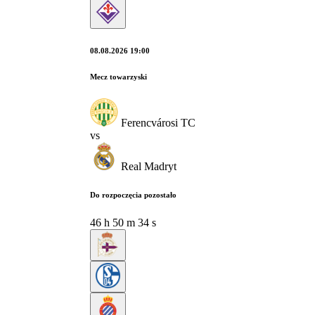
08.08.2026 19:00
Mecz towarzyski
Ferencvárosi TC
vs
Real Madryt
Do rozpoczęcia pozostało
46
h
50
m
33
s