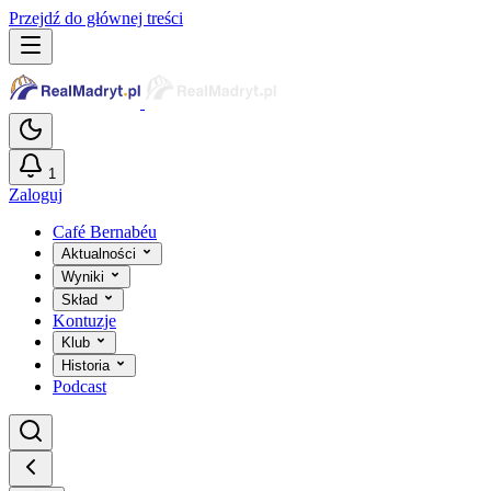
Przejdź do głównej treści
1
Zaloguj
Café Bernabéu
Aktualności
Wyniki
Skład
Kontuzje
Klub
Historia
Podcast