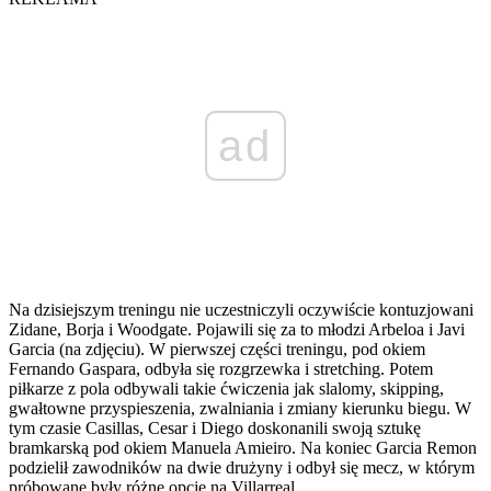
ad
Na dzisiejszym treningu nie uczestniczyli oczywiście kontuzjowani
Zidane, Borja i Woodgate. Pojawili się za to młodzi Arbeloa i Javi
Garcia (na zdjęciu). W pierwszej części treningu, pod okiem
Fernando Gaspara, odbyła się rozgrzewka i stretching. Potem
piłkarze z pola odbywali takie ćwiczenia jak slalomy, skipping,
gwałtowne przyspieszenia, zwalniania i zmiany kierunku biegu. W
tym czasie Casillas, Cesar i Diego doskonanili swoją sztukę
bramkarską pod okiem Manuela Amieiro. Na koniec Garcia Remon
podzielił zawodników na dwie drużyny i odbył się mecz, w którym
próbowane były różne opcje na Villarreal.