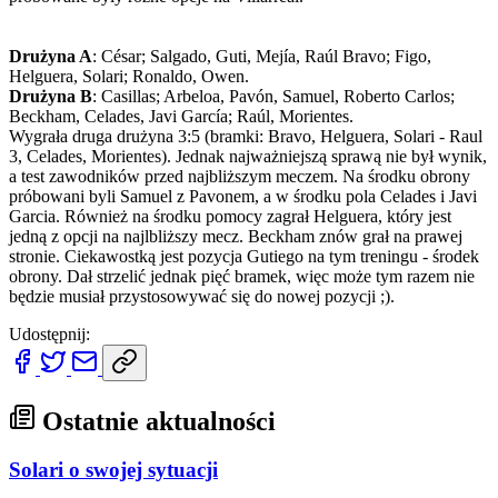
Drużyna A
: César; Salgado, Guti, Mejía, Raúl Bravo; Figo,
Helguera, Solari; Ronaldo, Owen.
Drużyna B
: Casillas; Arbeloa, Pavón, Samuel, Roberto Carlos;
Beckham, Celades, Javi García; Raúl, Morientes.
Wygrała druga drużyna 3:5 (bramki: Bravo, Helguera, Solari - Raul
3, Celades, Morientes). Jednak najważniejszą sprawą nie był wynik,
a test zawodników przed najbliższym meczem. Na środku obrony
próbowani byli Samuel z Pavonem, a w środku pola Celades i Javi
Garcia. Również na środku pomocy zagrał Helguera, który jest
jedną z opcji na najlbliższy mecz. Beckham znów grał na prawej
stronie. Ciekawostką jest pozycja Gutiego na tym treningu - środek
obrony. Dał strzelić jednak pięć bramek, więc może tym razem nie
będzie musiał przystosowywać się do nowej pozycji ;).
Udostępnij:
Ostatnie aktualności
Solari o swojej sytuacji