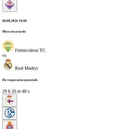
08.08.2026 19:00
Mecz towarzyski
Ferencvárosi TC
vs
Real Madryt
Do rozpoczęcia pozostało
29
h
20
m
47
s