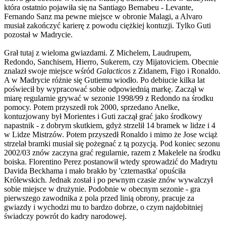
która ostatnio pojawiła się na Santiago Bernabeu - Levante,
Fernando Sanz ma pewne miejsce w obronie Malagi, a Alvaro
musiał zakończyć karierę z powodu ciężkiej kontuzji. Tylko Guti
pozostał w Madrycie.
Grał tutaj z wieloma gwiazdami. Z Michelem, Laudrupem,
Redondo, Sanchisem, Hierro, Sukerem, czy Mijatoviciem. Obecnie
znalazł swoje miejsce wśród
Galacticos
z Zidanem, Figo i Ronaldo.
A w Madrycie różnie się Gutiemu wiodło. Po debiucie kilka lat
poświecił by wypracować sobie odpowiednią markę. Zaczął w
miarę regularnie grywać w sezonie 1998/99 z Redondo na środku
pomocy. Potem przyszedł rok 2000, sprzedano Anelke,
kontuzjowany był Morientes i Guti zaczął grać jako środkowy
napastnik - z dobrym skutkiem, gdyż strzelił 14 bramek w lidze i 4
w Lidze Mistrzów. Potem przyszedł Ronaldo i mimo że Jose wciąż
strzelał bramki musiał się pożegnać z tą pozycją. Pod koniec sezonu
2002/03 znów zaczyna grać regularnie, razem z Makelele na środku
boiska. Florentino Perez postanowił wtedy sprowadzić do Madrytu
Davida Beckhama i mało brakło by 'czternastka' opuściła
Królewskich. Jednak został i po pewnym czasie znów wywalczył
sobie miejsce w drużynie. Podobnie w obecnym sezonie - gra
pierwszego zawodnika z pola przed linią obrony, pracuje za
gwiazdy i wychodzi mu to bardzo dobrze, o czym najdobitniej
świadczy powrót do kadry narodowej.