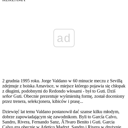
ad
2 grudnia 1995 roku. Jorge Valdano w 60 minucie meczu z Sevillą
zdejmuje z boiska Amavisce, w miejsce którego pojawia się chłopak
z długimi, podobnymi do Redondo włosami - był to Guti. Dziś
señor
Guti. Obecnie prezentuje wyśmienitą formę, został doceniony
przez trenera, selekcjonera, kibiców i prasę...
Dziewięć lat temu Valdano postanowił dać szanse kilku młodym,
dobrze zapowiadającym się zawodnikom. Byli to García Calvo,
Sandro, Rivera, Fernando Sanz, Ã?lvaro Benito i Guti. Garcia
Calvo gra obecnie w Atletico Madryt, Sandro i Rivera w drużynie,