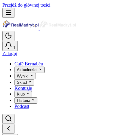
Przejdź do głównej treści
1
Zaloguj
Café Bernabéu
Aktualności
Wyniki
Skład
Kontuzje
Klub
Historia
Podcast