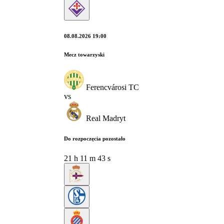
08.08.2026 19:00
Mecz towarzyski
Ferencvárosi TC
vs
Real Madryt
Do rozpoczęcia pozostało
21
h
11
m
42
s