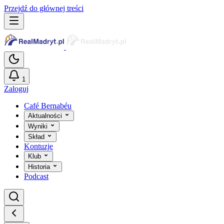
Przejdź do głównej treści
1
Zaloguj
Café Bernabéu
Aktualności
Wyniki
Skład
Kontuzje
Klub
Historia
Podcast