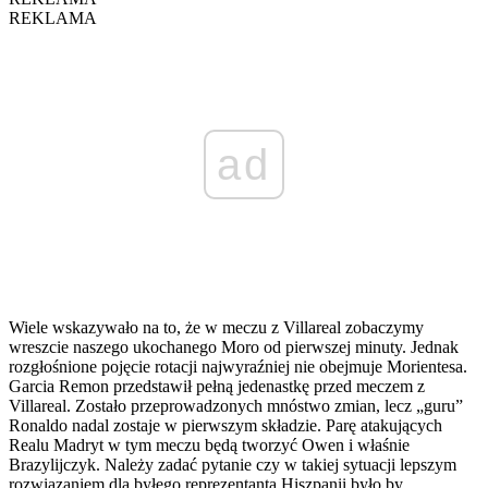
REKLAMA
ad
Wiele wskazywało na to, że w meczu z Villareal zobaczymy
wreszcie naszego ukochanego Moro od pierwszej minuty. Jednak
rozgłośnione pojęcie rotacji najwyraźniej nie obejmuje Morientesa.
Garcia Remon przedstawił pełną jedenastkę przed meczem z
Villareal. Zostało przeprowadzonych mnóstwo zmian, lecz „guru”
Ronaldo nadal zostaje w pierwszym składzie. Parę atakujących
Realu Madryt w tym meczu będą tworzyć Owen i właśnie
Brazylijczyk. Należy zadać pytanie czy w takiej sytuacji lepszym
rozwiązaniem dla byłego reprezentanta Hiszpanii było by