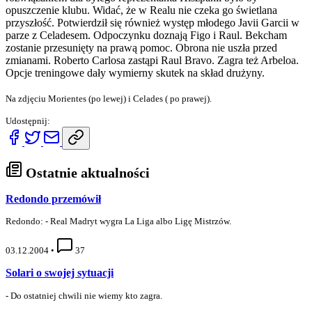
opuszczenie klubu. Widać, że w Realu nie czeka go świetlana
przyszłość. Potwierdził się również występ młodego Javii Garcii w
parze z Celadesem. Odpoczynku doznają Figo i Raul. Bekcham
zostanie przesunięty na prawą pomoc. Obrona nie uszła przed
zmianami. Roberto Carlosa zastąpi Raul Bravo. Zagra też Arbeloa.
Opcje treningowe dały wymierny skutek na skład drużyny.
Na zdjęciu Morientes (po lewej) i Celades ( po prawej).
Udostępnij:
Ostatnie aktualności
Redondo przemówił
Redondo: - Real Madryt wygra La Liga albo Ligę Mistrzów.
03.12.2004
•
37
Solari o swojej sytuacji
- Do ostatniej chwili nie wiemy kto zagra.