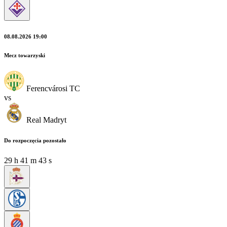
08.08.2026 19:00
Mecz towarzyski
Ferencvárosi TC
vs
Real Madryt
Do rozpoczęcia pozostało
29
h
41
m
43
s