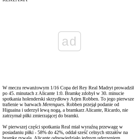
ad
W meczu rewanżowym 1/16 Copa del Rey Real Madryt prowadził
po 45. minutach z Alicante 1:0. Bramkę zdobył w 30. minucie
spotkania holenderski skrzydłowy Arjen Robben. To jego pierwsze
trafienie w barwach
Merengues
. Robben przejął podanie od
Higuaina i uderzył lewą nogą, a bramkarz Alicante, Ricardo, nie
zatrzymał piłki zmierzającej do bramki.
W pierwszej części spotkania Real miał wyraźną przewagę w
posiadaniu piłki - 58% do 42%, oddał sześć celnych strzałów na
bramkę rywala, Alicante odpowiedziało jednym uderzeniem.