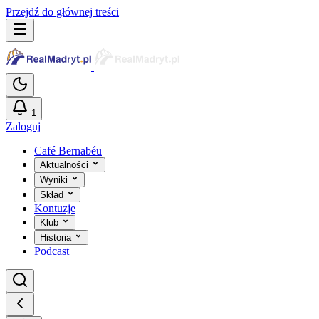
Przejdź do głównej treści
1
Zaloguj
Café Bernabéu
Aktualności
Wyniki
Skład
Kontuzje
Klub
Historia
Podcast