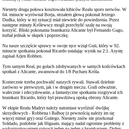
Niestety druga połowa kosztowała kibiców Realu sporo nerwów. W
64. minucie wyrównał Borja, strzałem głową pokonał Jerzego
Dudka, który w tej sytuacji miał niewiele do powiedzenia. Przez
następne minuty Królewscy mogli przechylić szalę na swoją
korzyść. Bliski pokonania bramkarza Alicante był Fernando Gago,
trafiał jednak w słupek i poprzeczkę.
Na nasze szczęście sprawy w swoje ręce wziął Guti, który w 92.
minucie spotkania pokonał Ricardo ustalając wynik na 2:1. Asystę
zapisał Arjen Robben.
Tym samym Real, po golach zdobywanych w samych końcówkach
spotkań z Alicante, awansował do 1/8 Pucharu Króla.
Koniecznie trzeba pochwalić naszych rywali. Stawali dzielnie
zarówno w pierwszym, jak i w drugim meczu. Grali odważnie,
walecznie i zdecydowanie, a fantastyczne spotkania rozgrywał ich
bramkarz Ricardo, który był prawdziwą opoką obrony Alicante.
W ekipie Realu Madryt należy natomiast wyróżnić dwójkę
skrzydłowych - Robbena i Balboę (z pewnością należy im się
więcej minut gry) oraz Gutiego. Niestety znów nie przekonał
Soldado, podobnie jak Higuain, mający nadal ogromne problemy z
wykorzystywaniem sytuacji jeden na jeden z bramkarzem. Dobry,