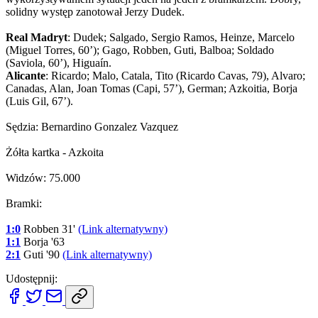
solidny występ zanotował Jerzy Dudek.
Real Madryt
: Dudek; Salgado, Sergio Ramos, Heinze, Marcelo
(Miguel Torres, 60’); Gago, Robben, Guti, Balboa; Soldado
(Saviola, 60’), Higuaín.
Alicante
: Ricardo; Malo, Catala, Tito (Ricardo Cavas, 79), Alvaro;
Canadas, Alan, Joan Tomas (Capi, 57’), German; Azkoitia, Borja
(Luis Gil, 67’).
Sędzia: Bernardino Gonzalez Vazquez
Żółta kartka - Azkoita
Widzów: 75.000
Bramki:
1:0
Robben 31'
(Link alternatywny)
1:1
Borja '63
2:1
Guti '90
(Link alternatywny)
Udostępnij: