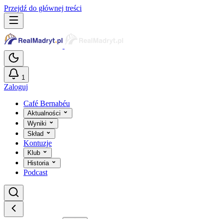
Przejdź do głównej treści
1
Zaloguj
Café Bernabéu
Aktualności
Wyniki
Skład
Kontuzje
Klub
Historia
Podcast