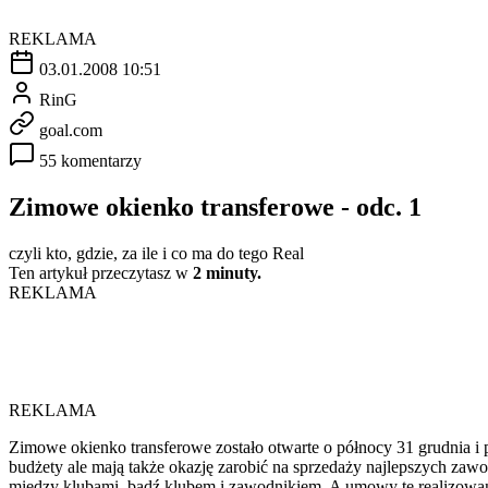
REKLAMA
03.01.2008 10:51
RinG
goal.com
55 komentarzy
Zimowe okienko transferowe - odc. 1
czyli kto, gdzie, za ile i co ma do tego Real
Ten artykuł przeczytasz w
2 minuty.
REKLAMA
REKLAMA
Zimowe okienko transferowe zostało otwarte o północy 31 grudnia i
budżety ale mają także okazję zarobić na sprzedaży najlepszych za
między klubami, bądź klubem i zawodnikiem. A umowy te realizowan