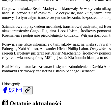
Co prawda władze Realu Madryt zadeklarowały, że w styczniu nikogo n
nadal są łączone z Królewskimi. Co oczywiste, inne kluby także inter
umowy. I o tym całym transferowym zamieszaniu, bezpośrednio lub p
Sztandarowym przykładem medialnej, transferowej zadymki jest Eve
okazji transferów Gago i Higuaina. Lecz 19-letni, środkowy pomocnik
Koemanem i podpisanie pięcioletniego kontraktu. Witryna goal.com t
Pojawiają się także informacje o tym, jakoby nasz największy rywal 
Fabregas, Xabi Alonso, Alexander Hleb i Phillip Lahm. Oczywiście 
szeregi Barcelony już teraz jest Javier Mascherano, środkowy pomocn
cały czas własnością firmy MSI i jej szefa Kia Joorabchiana, a to os
Real Madryt natomiast zastanawia się nad zatrudnieniem Davida Albe
kontraktu i darmowy transfer na Estadio Santiago Bernabeu.
Udostępnij:
Ostatnie aktualności