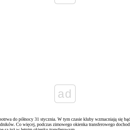
ad
 potrwa do północy 31 stycznia. W tym czasie kluby wzmacniają się b
wodników. Co więcej, podczas zimowego okienka transferowego dochodz
e są już w letnim okienku transferowym.