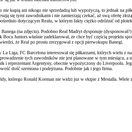
ie kupią ani nikogo nie sprzedadzą lub wypożyczą, to jednak na piłkar
esują się tymi zawodnikami i nie zamierzają czekać, aż swą ofertę złoż
ośrednio dotyczącym Realu, w którym fakty ciężko odróżnić od plotek
r Banega (na zdjęciu). Podobno Real Madryt dysponuje (dysponował?
 Boca Juniors właśnie zadeklarował, że chce być częścią projektu spo
wierdzi, że Real po prostu zrezygował z opcji pierwokupu Banegi.
w La Liga, FC Barcelona interesował się piłkarzami, których wielu z n
sprowadzenie tych zawodników nie jest planowane w tym miesiącu, a na
ik i reprezentant Argentyny, obecnie wypożyczony do Liverpoolu. Jego
bowość dość szemrana i podejrzana. Podobnie jak i jego firma.
ldy, którego Ronald Koeman nie widzi juz w ekipie z Mestalla. Wiele 