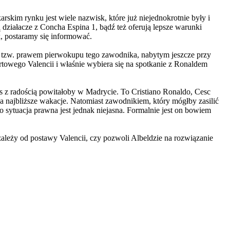
skim rynku jest wiele nazwisk, które już niejednokrotnie były i
ą działacze z Concha Espina 1, bądź też oferują lepsze warunki
, postaramy się informować.
) tzw. prawem pierwokupu tego zawodnika, nabytym jeszcze przy
rtowego Valencii i właśnie wybiera się na spotkanie z Ronaldem
as z radością powitałoby w Madrycie. To Cristiano Ronaldo, Cesc
 najbliższe wakacje. Natomiast zawodnikiem, który mógłby zasilić
 sytuacja prawna jest jednak niejasna. Formalnie jest on bowiem
zależy od postawy Valencii, czy pozwoli Albeldzie na rozwiązanie