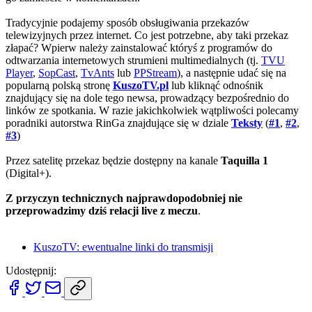
Tradycyjnie podajemy sposób obsługiwania przekazów
telewizyjnych przez internet. Co jest potrzebne, aby taki przekaz
złapać? Wpierw należy zainstalować któryś z programów do
odtwarzania internetowych strumieni multimedialnych (tj.
TVU
Player
,
SopCast
,
TvAnts
lub
PPStream
), a następnie udać się na
popularną polską stronę
KuszoTV.pl
lub kliknąć odnośnik
znajdujący się na dole tego newsa, prowadzący bezpośrednio do
linków ze spotkania. W razie jakichkolwiek wątpliwości polecamy
poradniki autorstwa RinGa znajdujące się w dziale
Teksty
(
#1
,
#2
,
#3
)
Przez satelitę przekaz będzie dostępny na kanale
Taquilla 1
(Digital+).
Z przyczyn technicznych najprawdopodobniej nie
przeprowadzimy dziś relacji live z meczu
.
KuszoTV: ewentualne linki do transmisji
Udostępnij: