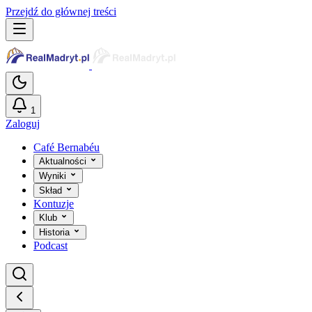
Przejdź do głównej treści
1
Zaloguj
Café Bernabéu
Aktualności
Wyniki
Skład
Kontuzje
Klub
Historia
Podcast