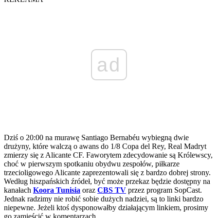
ad
Dziś o 20:00 na murawę Santiago Bernabéu wybiegną dwie
drużyny, które walczą o awans do 1/8 Copa del Rey, Real Madryt
zmierzy się z Alicante CF. Faworytem zdecydowanie są Królewscy,
choć w pierwszym spotkaniu obydwu zespołów, piłkarze
trzecioligowego Alicante zaprezentowali się z bardzo dobrej strony.
Według hiszpańskich źródeł, być może przekaz będzie dostępny na
kanałach
Koora Tunisia
oraz
CBS TV
przez program SopCast.
Jednak radzimy nie robić sobie dużych nadziei, są to linki bardzo
niepewne. Jeżeli ktoś dysponowałby działającym linkiem, prosimy
go zamieścić w komentarzach.