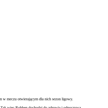
m w meczu otwierającym dla nich sezon ligowy.
ję. Tak więc Robben dochodzi do zdrowia i odpoczywa.