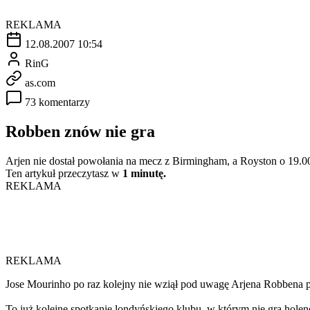
REKLAMA
12.08.2007 10:54
RinG
as.com
73 komentarzy
Robben znów nie gra
Arjen nie dostał powołania na mecz z Birmingham, a Royston o 19.
Ten artykuł przeczytasz w
1 minutę.
REKLAMA
REKLAMA
Jose Mourinho po raz kolejny nie wziął pod uwagę Arjena Robbena p
To już kolejne spotkanie londyńskiego klubu, w którym nie gra hole