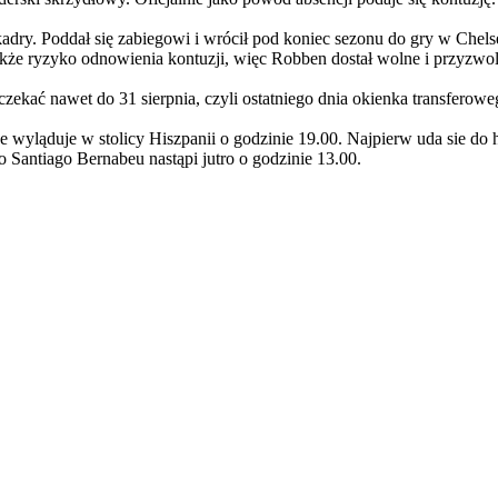
dry. Poddał się zabiegowi i wrócił pod koniec sezonu do gry w Chels
akże ryzyko odnowienia kontuzji, więc Robben dostał wolne i przyzwol
ekać nawet do 31 sierpnia, czyli ostatniego dnia okienka transferowe
wyląduje w stolicy Hiszpanii o godzinie 19.00. Najpierw uda sie do hote
 Santiago Bernabeu nastąpi jutro o godzinie 13.00.