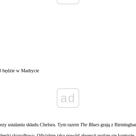
00 będzie w Madrycie
ad
rzy ustalaniu składu Chelsea. Tym razem
The Blues
grają z Birmingha
nderski skrzydłowy. Oficjalnie jako powód absencji podaje się kontuz